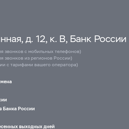
ная, д. 12, к. В, Банк России
ля звонков с мобильных телефонов)
ля звонков из регионов России)
вии с тарифами вашего оператора)
бмена
сии
в Банка России
есенных выходных дней