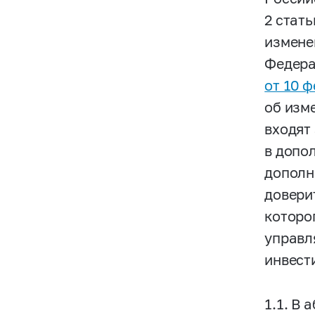
2 стат
измене
Федера
от 10 ф
об изм
входят
в допо
дополн
довери
которо
управл
инвест
1.1. В 