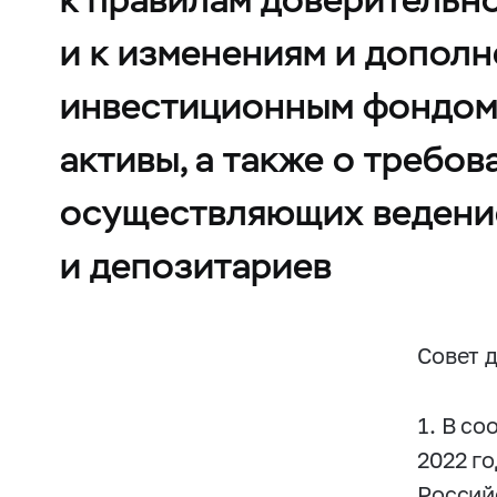
и к изменениям и дополн
инвестиционным фондом,
активы, а также о требо
осуществляющих ведение
и депозитариев
Совет 
1. В со
2022 г
Россий