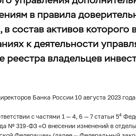
ениям в правила доверитель
 в состав активов которого 
ваниях к деятельности управ
 реестра владельцев инвест
директоров Банка России 10 августа 2023 год
4
ответствии с частями 1 — 4, 6 — 7 статьи 5
Феде
ода №
319-ФЗ
«О внесении изменений в отдел
ской Федерации» (далее — Федеральный зак