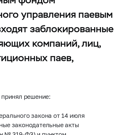
ного управления паевым
входят заблокированные
ляющих компаний, лиц,
иционных паев,
а принял решение:
рального закона от 14 июля
ьные законодательные акты
он №
319-ФЗ)
и пунктом