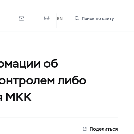
EN
Поиск по сайту
рмации об
контролем либо
я МКК
Поделиться