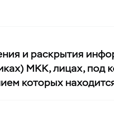
ения и раскрытия инфо
иках) МКК, лицах, под 
нием которых находитс