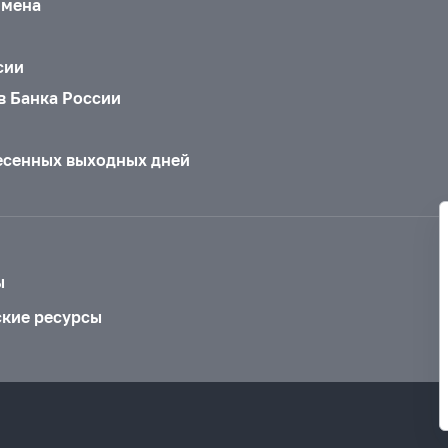
бмена
сии
в Банка России
есенных выходных дней
ы
ские ресурсы