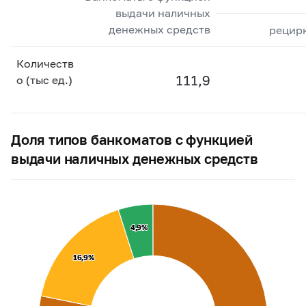
выдачи наличных
денежных средств
рецир
Количеств
111,9
о (тыс ед.)
Доля типов банкоматов с функцией
выдачи наличных денежных средств
4,9%
4,9%
16,9%
16,9%