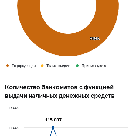
78,2%
78,2%
●
●
●
Рециркуляция
Только выдача
Прием/выдача
Количество банкоматов с функцией
выдачи наличных денежных средств
116 000
115 037
115 037
115 000