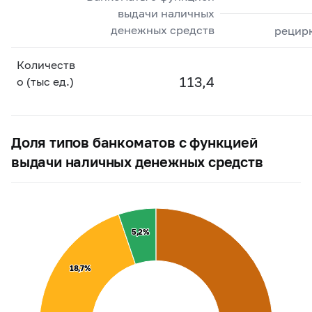
выдачи наличных
денежных средств
рецир
Количеств
113,4
о (тыс ед.)
Доля типов банкоматов с функцией
выдачи наличных денежных средств
5,2%
5,2%
18,7%
18,7%