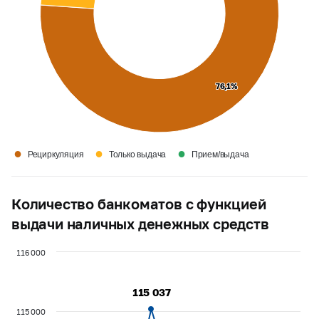
76,1%
76,1%
●
●
●
Рециркуляция
Только выдача
Прием/выдача
Количество банкоматов с функцией
выдачи наличных денежных средств
116 000
115 037
115 037
115 000