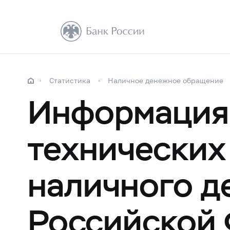
Статистика
Наличное денежное обращение
Информация 
технических
наличного д
Российской