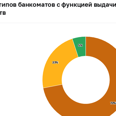
типов банкоматов с функцией выдач
тв
5%
5%
23%
23%
72
72