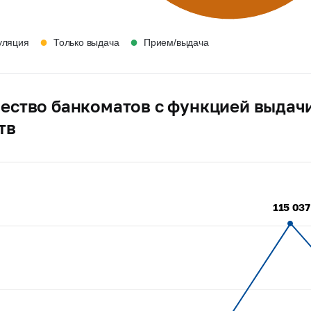
●
●
уляция
Только выдача
Прием/выдача
ество банкоматов с функцией выдач
тв
115 037
115 037