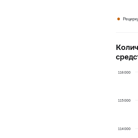
●
Рецирк
Колич
средс
116 000
115 000
114 000