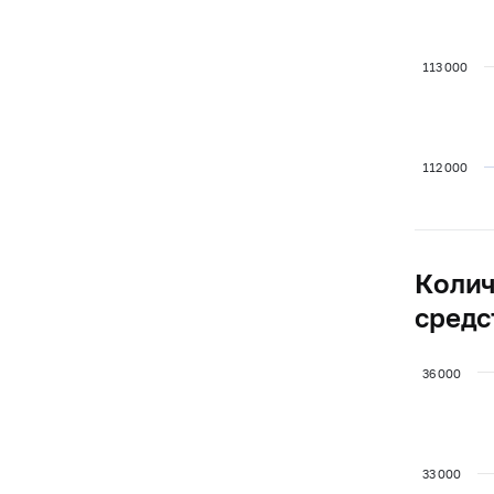
113 000
112 000
Колич
средс
36 000
33 000