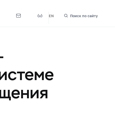
EN
Поиск по сайту
-
истеме
ащения