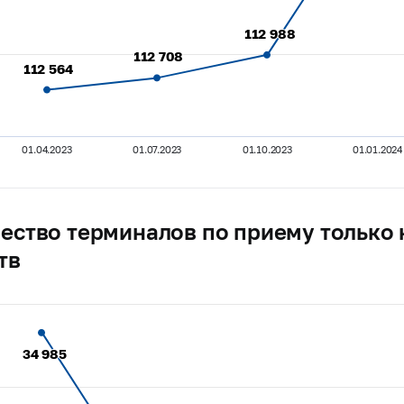
112 988
112 988
112 708
112 708
112 564
112 564
01.04.2023
01.07.2023
01.10.2023
01.01.2024
ество терминалов по приему только
тв
34 985
34 985