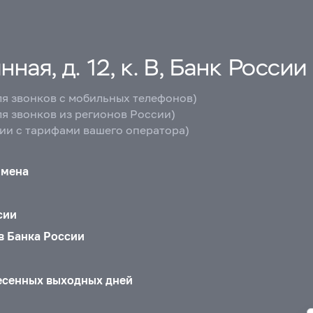
ная, д. 12, к. В, Банк России
ля звонков с мобильных телефонов)
ля звонков из регионов России)
вии с тарифами вашего оператора)
бмена
сии
в Банка России
есенных выходных дней