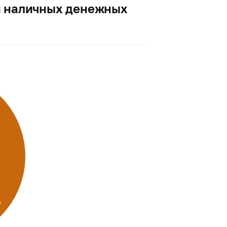
и наличных денежных
%
%