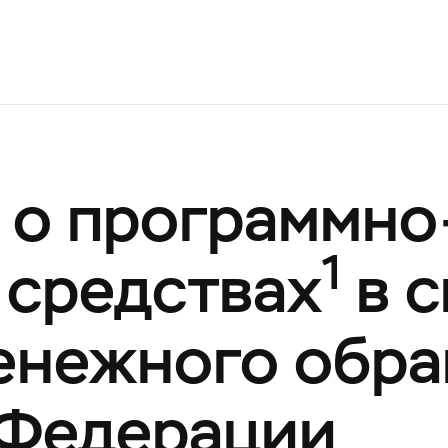
о программно
1
 средствах
в с
енежного обр
 Федерации