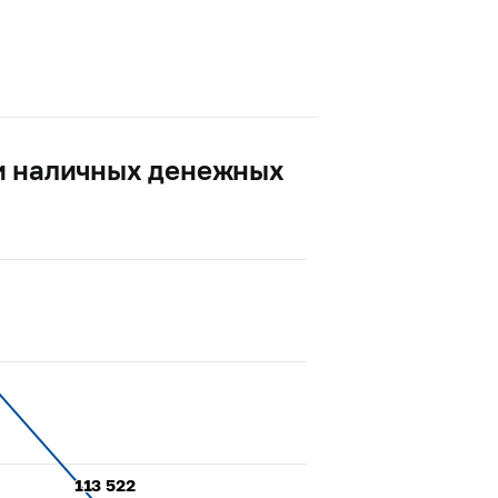
и наличных денежных
113 522
113 522