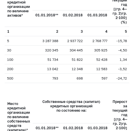
текущий
кредитной
год
организации
[(гр. 4—
по величине
гр. 2)÷гр.
01.01.2018**
01.02.2018
01.03.2018
активов*
2·100]
(%)
1
2
3
4
5
5
3 287 388
2 937 722
2 768 777
-15,78
30
320 345
304 445
305 925
-4,50
100
51 734
51 822
52 428
1,34
200
13 042
12 348
12 583
-3,52
500
793
698
597
-24,72
Собственные средства (капитал)
Прирост
Место
кредитных организаций
за
кредитной
по состоянию на:
текущий
организации
год
по величине
[(гр. 4—
собственных
гр. 2)÷гр.
средств
01.01.2018**
01.02.2018
01.03.2018
2·100]
(капитала)*