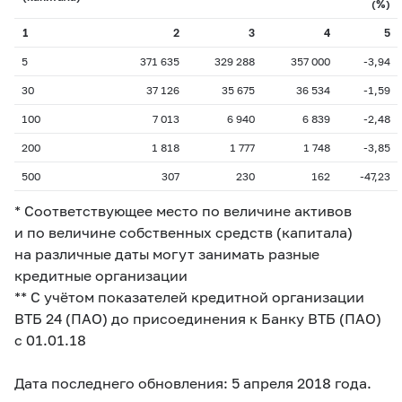
(%)
1
2
3
4
5
5
371 635
329 288
357 000
-3,94
30
37 126
35 675
36 534
-1,59
100
7 013
6 940
6 839
-2,48
200
1 818
1 777
1 748
-3,85
500
307
230
162
-47,23
* Соответствующее место по величине активов
и по величине собственных средств (капитала)
на различные даты могут занимать разные
кредитные организации
** С учётом показателей кредитной организации
ВТБ 24 (ПАО) до присоединения к Банку ВТБ (ПАО)
с 01.01.18
Дата последнего обновления: 5 апреля 2018 года.