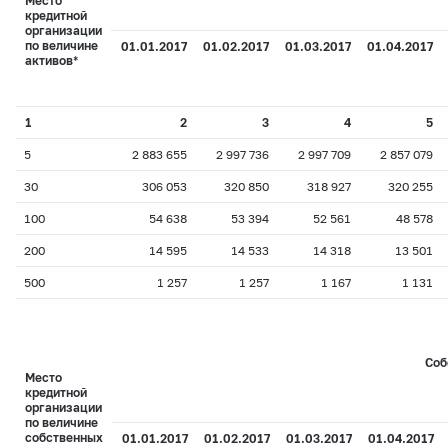
Место
кредитной
организации
по величине
01.01.2017
01.02.2017
01.03.2017
01.04.2017
активов*
1
2
3
4
5
5
2 883 655
2 997 736
2 997 709
2 857 079
30
306 053
320 850
318 927
320 255
100
54 638
53 394
52 561
48 578
200
14 595
14 533
14 318
13 501
500
1 257
1 257
1 167
1 131
Соб
Место
кредитной
организации
по величине
собственных
01.01.2017
01.02.2017
01.03.2017
01.04.2017