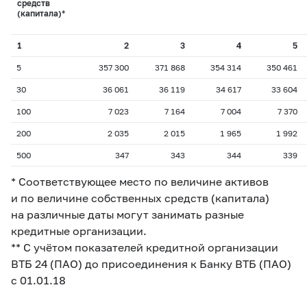
средств
(капитала)*
1
2
3
4
5
5
357 300
371 868
354 314
350 461
30
36 061
36 119
34 617
33 604
100
7 023
7 164
7 004
7 370
200
2 035
2 015
1 965
1 992
500
347
343
344
339
* Соответствующее место по величине активов
и по величине собственных средств (капитала)
на различные даты могут занимать разные
кредитные организации.
** C учётом показателей кредитной организации
ВТБ 24 (ПАО) до присоединения к Банку ВТБ (ПАО)
с 01.01.18