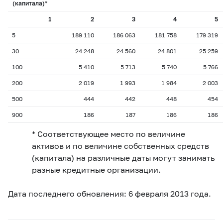
(капитала)*
1
2
3
4
5
5
189 110
186 063
181 758
179 319
30
24 248
24 560
24 801
25 259
100
5 410
5 713
5 740
5 766
200
2 019
1 993
1 984
2 003
500
444
442
448
454
900
186
187
186
186
* Соответствующее место по величине
активов и по величине собственных средств
(капитала) на различные даты могут занимать
разные кредитные организации.
Дата последнего обновления: 6 февраля 2013 года.