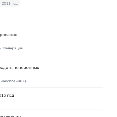
2011 год
ирование
ой Федерации
редств пенсионных
 накоплений»)
015 год
Федерации