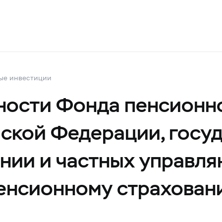
ые инвестиции
ности Фонда пенсионн
ской Федерации, госу
нии и частных управл
пенсионному страхова