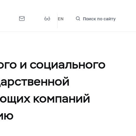
EN
Поиск по сайту
ого и социального
дарственной
яющих компаний
нию