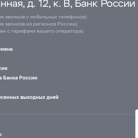
ная, д. 12, к. В, Банк России
ля звонков с мобильных телефонов)
ля звонков из регионов России)
вии с тарифами вашего оператора)
бмена
сии
в Банка России
есенных выходных дней
ы