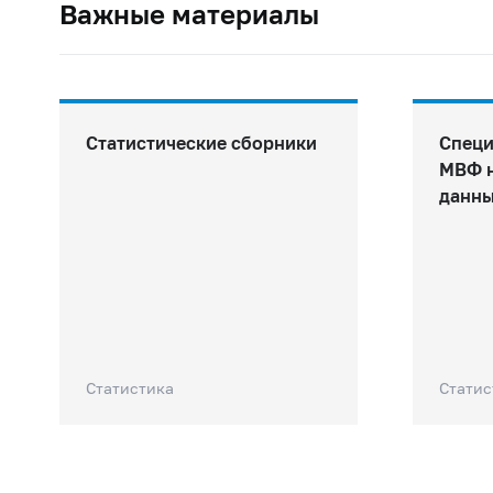
Важные материалы
Статистические сборники
Специ
МВФ н
данны
Статистика
Статис