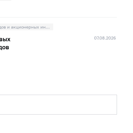
 год
Динамические ряды основных показателей деятельности паевых инвестиционных фондов и акционерных инвестиционных фондов
07.08.2026
евых
дов