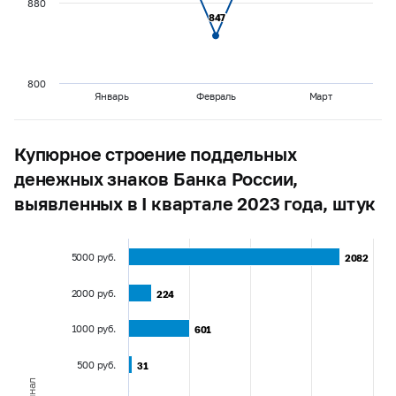
880
847
847
800
Январь
Февраль
Март
Купюрное строение поддельных
денежных знаков Банка России,
выявленных в I квартале 2023 года, штук
5000 руб.
2082
2082
2000 руб.
224
224
1000 руб.
601
601
500 руб.
31
31