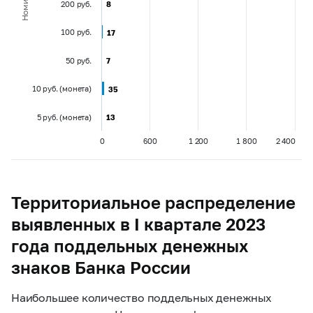
Номинал
200 руб.
8
8
100 руб.
17
17
50 руб.
7
7
10 руб. (монета)
35
35
5 руб. (монета)
13
13
0
600
1 200
1 800
2 400
Территориальное распределение
выявленных в I квартале 2023
года поддельных денежных
знаков Банка России
Наибольшее количество поддельных денежных