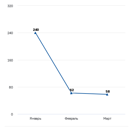
320
240
240
240
160
80
62
62
58
58
0
Январь
Февраль
Март