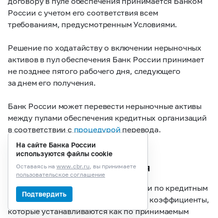
договору в пуле обеспечения принимается Банком
России с учетом его соответствия всем
требованиям, предусмотренным Условиями.
Решение по ходатайству о включении нерыночных
активов в пул обеспечения Банк России принимает
не позднее пятого рабочего дня, следующего
за днем его получения.
Банк России может перевести нерыночные активы
между пулами обеспечения кредитных организаций
в соответствии с
процедурой
перевода.
На сайте Банка России
Поправочные коэффициенты
используются файлы cookie
и достаточность обеспечения
Оставаясь на
www.cbr.ru
, вы принимаете
пользовательское соглашение
Банк России для управления рисками по кредитным
Подтвердить
операциям использует поправочные коэффициенты,
которые устанавливаются как по принимаемым