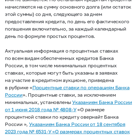
начисляются на сумму основного долга (или остаток
этой суммы) со дня, следующего за днем
предоставления кредита, по день его фактического
погашения включительно, за каждый календарный
день по формуле простых процентов.
Актуальная информация о процентных ставках
по всем видам обеспеченных кредитов Банка
России, в том числе минимальных процентных
ставках, которые могут быть указаны в заявках
на участие в кредитном аукционе, приведена
в рубрике «
Процентные ставки по операциям Банка
России
». Процентные ставки, за исключением
минимальных, установлены
Указанием Банка России
от 1 июня 2018 года №
4808-У
«О размере
процентной ставки по кредиту овернайт Банка
России »,
Указанием Банка России от 18 сентября
2023 года №
6531-У
«О размерах
процентных ставок