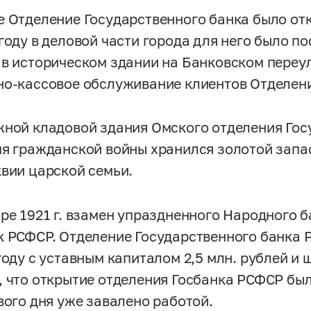
е Отделение Государственного банка было отк
 году в деловой части города для него было п
 в историческом здании на Банковском переул
но-кассовое обслуживание клиентов Отделен
жной кладовой здания Омского отделения Гос
мя гражданской войны хранился золотой запа
квии царской семьи.
бре 1921 г. взамен упраздненного Народного
к РСФСР. Отделение Государственного банка 
году с уставным капиталом 2,5 млн. рублей и 
, что открытие отделения Госбанка РСФСР был
вого дня уже завалено работой.