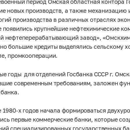
евоенный период Омская областная контора Г
ие новых производств, а также механизацию 
огий производства в различных отраслях эко
е появились крупнейшие нефтехимические ком
й нефтеперерабатывающий завод», «Омскхим
но большие кредиты выделялись сельскому хо
ле, промкооперации.
-ые
годы для отделений Госбанка СССР г. Омск
вшие современным требованиям, заложен фун
 банка.
е
1980-х
годов начала формироваться двухуро
ись первые коммерческие банки, которые соз
ний специализированных государственных бан