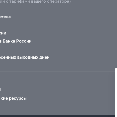
вии с тарифами вашего оператора)
бмена
сии
в Банка России
есенных выходных дней
ы
ские ресурсы