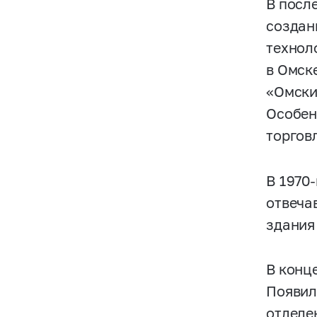
В посл
создан
технол
в Омск
«Омски
Особен
торгов
В
1970
отвеча
здания
В конц
Появил
отделе