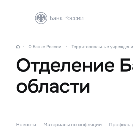
О Банке России
Территориальные учрежден
Отделение Б
области
Новости
Материалы по инфляции
Профиль 