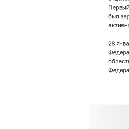
Первый
был за
активн
28 янв
Федера
област
Федера