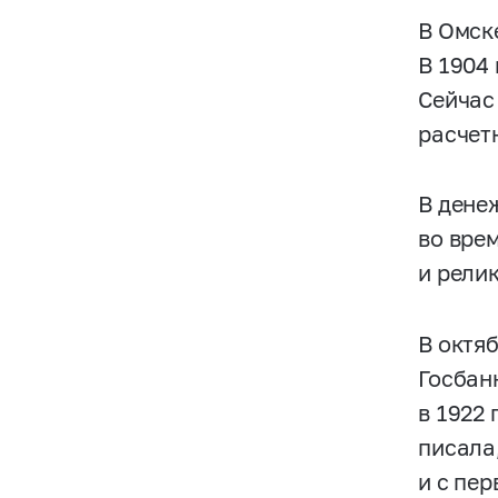
В Омск
В 1904
Сейчас
расчет
В дене
во вре
и рели
В октя
Госбан
в 1922 
писала
и с пер