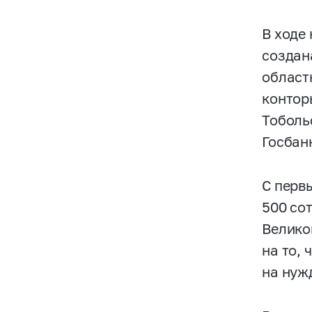
В ходе
создан
област
контор
Тоболь
Госбан
С перв
500 сот
Велико
на то,
на нуж