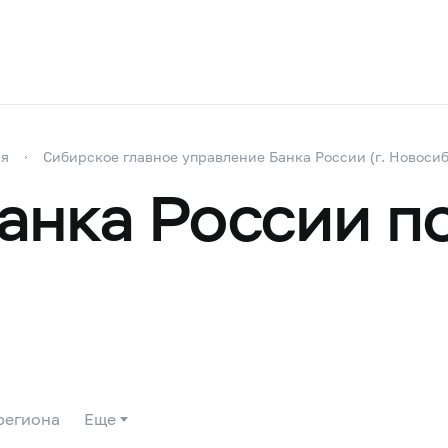
ия
Сибирское главное управление Банка России (г. Новоси
анка России п
региона
Еще