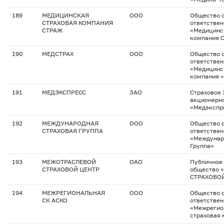
189
МЕДИЦИНСКАЯ
ООО
Общество с
СТРАХОВАЯ КОМПАНИЯ
ответстве
СТРАЖ
«Медицинс
компания 
190
МЕДСТРАХ
ООО
Общество 
ответстве
«Медицинс
компания 
191
МЕДЭКСПРЕСС
ЗАО
Страховое 
акционерн
«Медэкспр
192
МЕЖДУНАРОДНАЯ
ООО
Общество с
СТРАХОВАЯ ГРУППА
ответстве
«Междунар
Группа»
193
МЕЖОТРАСЛЕВОЙ
ОАО
Публичное
СТРАХОВОЙ ЦЕНТР
общество
СТРАХОВО
194
МЕЖРЕГИОНАЛЬНАЯ
ООО
Общество с
СК АСКО
ответстве
«Межрегио
страховая