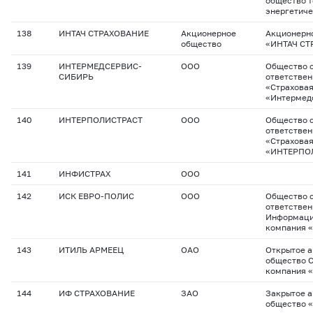
общество т
энергетич
138
ИНТАЧ СТРАХОВАНИЕ
Акционерное
Акционерн
общество
«ИНТАЧ СТ
139
ИНТЕРМЕДСЕРВИС-
ООО
Общество с
СИБИРЬ
ответстве
«Страхова
«Интермед
140
ИНТЕРПОЛИСТРАСТ
ООО
Общество с
ответстве
«Страхова
«ИНТЕРПО
141
ИНФИСТРАХ
ООО
142
ИСК ЕВРО-ПОЛИС
ООО
Общество с
ответстве
Информаци
компания 
143
ИТИЛЬ АРМЕЕЦ
ОАО
Открытое 
общество 
компания «
144
ИФ СТРАХОВАНИЕ
ЗАО
Закрытое 
общество 