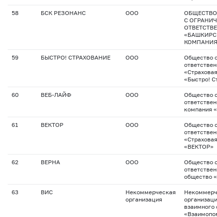
58
БСК РЕЗОНАНС
ООО
ОБЩЕСТВО
С ОГРАНИ
ОТВЕТСТВ
«БАШКИРС
КОМПАНИЯ
59
БЫСТРО! СТРАХОВАНИЕ
ООО
Общество с
ответстве
«Страхова
«Быстро! С
60
ВЕБ-ЛАЙФ
ООО
Общество с
ответствен
компания 
61
ВЕКТОР
ООО
Общество с
ответстве
«Страхова
«ВЕКТОР»
62
ВЕРНА
ООО
Общество с
ответствен
общество 
63
ВИС
Некоммерческая
Некоммерч
организация
организац
взаимного 
«Взаимопо