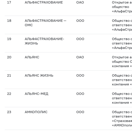
17
АЛЬФАСТРАХОВАНИЕ
ОАО
Открытое 
общество
«АльфаСтр
18
АЛЬФАСТРАХОВАНИЕ —
ООО
Общество с
ОМС
ответстве
«АльфаСтр
19
АЛЬФАСТРАХОВАНИЕ-
ООО
Общество с
ЖИЗНЬ
ответстве
«АльфаСтр
20
АЛЬЯНС
ОАО
Открытое 
общество 
компания 
21
АЛЬЯНС ЖИЗНЬ
ООО
Общество с
ответствен
компания 
22
АЛЬЯНС-МЕД
ООО
Общество с
ответствен
компания 
23
АМКОПОЛИС
ООО
Общество с
ответстве
«Страхова
«АМКОполи