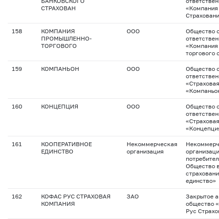
БАНКОВСКОГО
ответстве
СТРАХОВАН
«Компания
Страхован
158
КОМПАНИЯ
ООО
Общество с
ПРОМЫШЛЕННО-
ответстве
ТОРГОВОГО
«Компания
торгового 
159
КОМПАНЬОН
ООО
Общество с
ответстве
«Страховая
«Компаньо
160
КОНЦЕПЦИЯ
ООО
Общество с
ответстве
«Страхова
«Концепци
161
КООПЕРАТИВНОЕ
Некоммерческая
Некоммерч
ЕДИНСТВО
организация
организац
потребител
Общество 
страховани
единство»
162
КОФАС РУС СТРАХОВАЯ
ЗАО
Закрытое 
КОМПАНИЯ
общество 
Рус Страхо