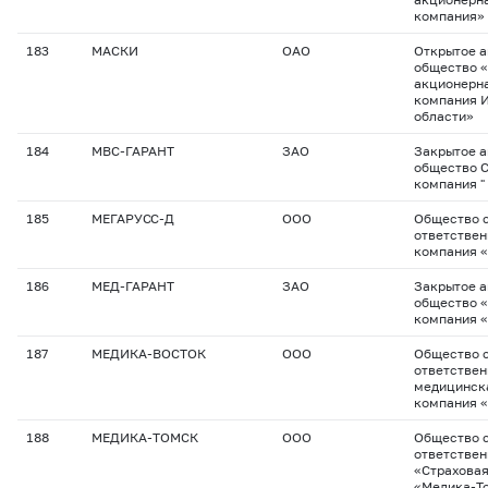
компания»
183
МАСКИ
ОАО
Открытое 
общество 
акционерна
компания 
области»
184
МВС-ГАРАНТ
ЗАО
Закрытое 
общество 
компания "
185
МЕГАРУСС-Д
ООО
Общество с
ответствен
компания 
186
МЕД-ГАРАНТ
ЗАО
Закрытое 
общество 
компания 
187
МЕДИКА-ВОСТОК
ООО
Общество с
ответстве
медицинск
компания 
188
МЕДИКА-ТОМСК
ООО
Общество с
ответстве
«Страхова
«Медика-Т