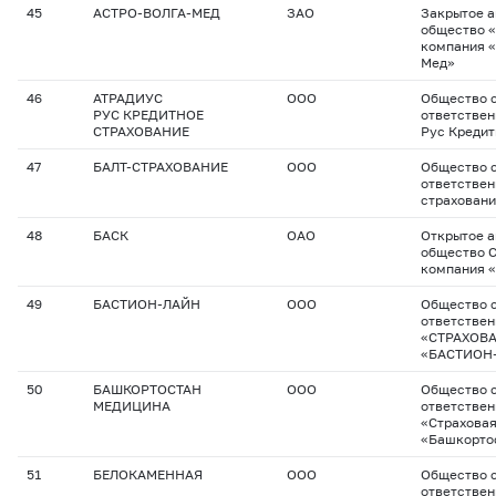
45
АСТРО-ВОЛГА-МЕД
ЗАО
Закрытое 
общество 
компания «
Мед»
46
АТРАДИУС
ООО
Общество с
РУС КРЕДИТНОЕ
ответствен
СТРАХОВАНИЕ
Рус Кредит
47
БАЛТ-СТРАХОВАНИЕ
ООО
Общество с
ответствен
страхован
48
БАСК
ОАО
Открытое 
общество 
компания 
49
БАСТИОН-ЛАЙН
ООО
Общество с
ответстве
«СТРАХОВ
«БАСТИОН
50
БАШКОРТОСТАН
ООО
Общество с
МЕДИЦИНА
ответстве
«Страхова
«Башкорто
51
БЕЛОКАМЕННАЯ
ООО
Общество с
ответствен