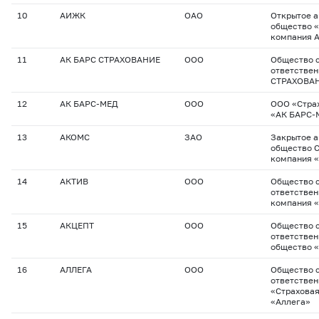
10
АИЖК
ОАО
Открытое 
общество 
компания 
11
АК БАРС СТРАХОВАНИЕ
ООО
Общество с
ответствен
СТРАХОВА
12
АК БАРС-МЕД
ООО
ООО «Стра
«АК БАРС-
13
АКОМС
ЗАО
Закрытое 
общество 
компания 
14
АКТИВ
ООО
Общество с
ответствен
компания 
15
АКЦЕПТ
ООО
Общество с
ответствен
общество 
16
АЛЛЕГА
ООО
Общество с
ответстве
«Страхова
«Аллега»