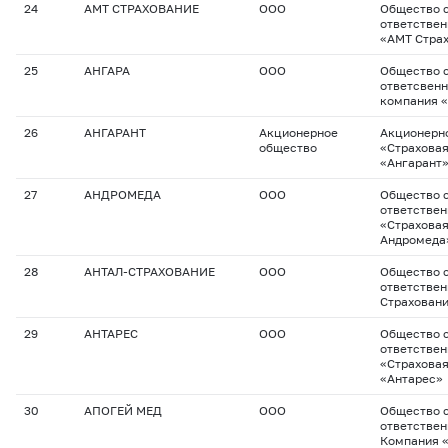
24
АМТ СТРАХОВАНИЕ
ООО
Общество с
ответстве
«АМТ Стра
25
АНГАРА
ООО
Общество с
ответсвенн
компания 
26
АНГАРАНТ
Акционерное
Акционерн
общество
«Страхова
«Ангарант
27
АНДРОМЕДА
ООО
Общество с
ответстве
«Страхова
Андромеда
28
АНТАЛ-СТРАХОВАНИЕ
ООО
Общество с
ответствен
Страхован
29
АНТАРЕС
ООО
Общество с
ответстве
«Страхова
«Антарес»
30
АПОГЕЙ МЕД
ООО
Общество с
ответствен
Компания 