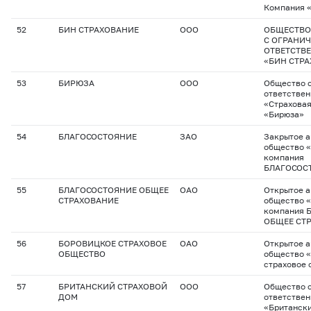
Компания 
52
БИН СТРАХОВАНИЕ
ООО
ОБЩЕСТВО
С ОГРАНИ
ОТВЕТСТВ
«БИН СТР
53
БИРЮЗА
ООО
Общество с
ответстве
«Страхова
«Бирюза»
54
БЛАГОСОСТОЯНИЕ
ЗАО
Закрытое 
общество 
компания
БЛАГОСОС
55
БЛАГОСОСТОЯНИЕ ОБЩЕЕ
ОАО
Открытое 
СТРАХОВАНИЕ
общество 
компания
ОБЩЕЕ СТ
56
БОРОВИЦКОЕ СТРАХОВОЕ
ОАО
Открытое 
ОБЩЕСТВО
общество 
страховое 
57
БРИТАНСКИЙ СТРАХОВОЙ
ООО
Общество с
ДОМ
ответстве
«Британск