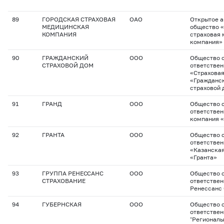
89
ГОРОДСКАЯ СТРАХОВАЯ
ОАО
Открытое 
МЕДИЦИНСКАЯ
общество 
КОМПАНИЯ
страховая
компания»
90
ГРАЖДАНСКИЙ
ООО
Общество с
СТРАХОВОЙ ДОМ
ответстве
«Страхова
«Гражданс
страховой 
91
ГРАНД
ООО
Общество с
ответствен
компания 
92
ГРАНТА
ООО
Общество с
ответстве
«Казанская
«Гранта»
93
ГРУППА РЕНЕССАНС
ООО
Общество с
СТРАХОВАНИЕ
ответствен
Ренессанс
94
ГУБЕРНСКАЯ
ООО
Общество с
ответстве
"Региональ