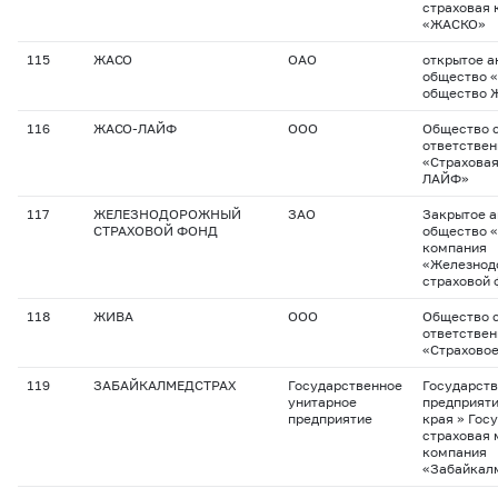
страховая 
«ЖАСКО»
115
ЖАСО
ОАО
открытое а
общество 
общество 
116
ЖАСО-ЛАЙФ
ООО
Общество с
ответстве
«Страхова
ЛАЙФ»
117
ЖЕЛЕЗНОДОРОЖНЫЙ
ЗАО
Закрытое 
СТРАХОВОЙ ФОНД
общество 
компания
«Железнод
страховой 
118
ЖИВА
ООО
Общество с
ответстве
«Страхово
119
ЗАБАЙКАЛМЕДСТРАХ
Государственное
Государств
унитарное
предприяти
предприятие
края » Гос
страховая
компания
«Забайкал