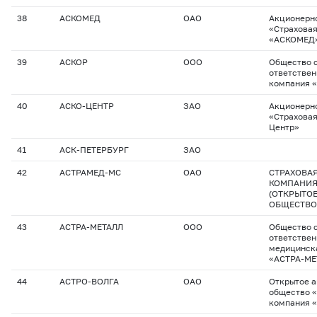
38
АСКОМЕД
ОАО
Акционерн
«Страхова
«АСКОМЕД
39
АСКОР
ООО
Общество с
ответствен
компания 
40
АСКО-ЦЕНТР
ЗАО
Акционерн
«Страховая
Центр»
41
АСК-ПЕТЕРБУРГ
ЗАО
42
АСТРАМЕД-МС
ОАО
СТРАХОВА
КОМПАНИЯ
(ОТКРЫТО
ОБЩЕСТВО
43
АСТРА-МЕТАЛЛ
ООО
Общество с
ответствен
медицинск
«АСТРА-МЕ
44
АСТРО-ВОЛГА
ОАО
Открытое 
общество 
компания 