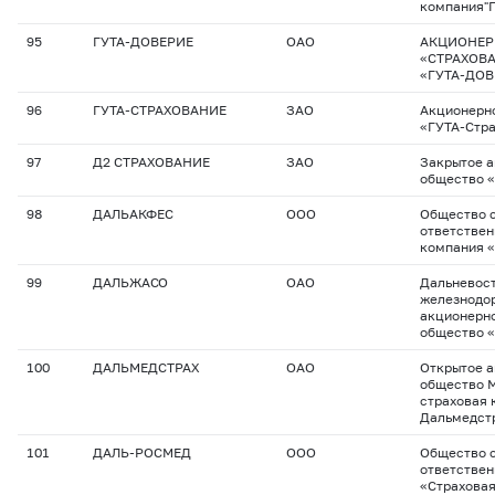
компания"Г
95
ГУТА-ДОВЕРИЕ
ОАО
АКЦИОНЕР
«СТРАХОВ
«ГУТА-ДОВ
96
ГУТА-СТРАХОВАНИЕ
ЗАО
Акционерн
«ГУТА-Стр
97
Д2 СТРАХОВАНИЕ
ЗАО
Закрытое 
общество «
98
ДАЛЬАКФЕС
ООО
Общество с
ответствен
компания 
99
ДАЛЬЖАСО
ОАО
Дальневос
железнодо
акционерно
общество 
100
ДАЛЬМЕДСТРАХ
ОАО
Открытое 
общество 
страховая 
Дальмедст
101
ДАЛЬ-РОСМЕД
ООО
Общество с
ответстве
«Страхова