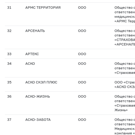
31
АРМС ТЕРРИТОРИЯ
ООО
Общество с
ответствен
медицинск
«АРМС Тер
32
АРСЕНАЛЪ
ООО
Общество с
ответстве
«СТРАХОВ
«АРСЕНАЛ
33
АРТЕКС
ООО
34
АСКО
ООО
Общество с
ответстве
«Страховая
35
АСКО СКЭЛ ПЛЮС
ООО
ООО «Стра
«АСКО СКЭ
36
АСКО-ЖИЗНЬ
ООО
Общество с
ответстве
«Страхова
Жизнь»
37
АСКО-ЗАБОТА
ООО
Общество с
ответстве
Медицинск
компания 