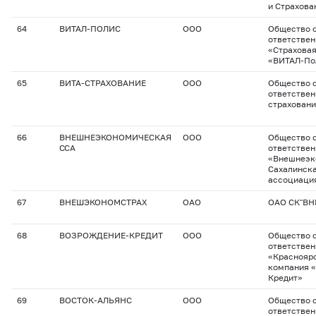
и Страхова
64
ВИТАЛ-ПОЛИС
ООО
Общество с
ответстве
«Страхова
«ВИТАЛ-По
65
ВИТА-СТРАХОВАНИЕ
ООО
Общество с
ответствен
страхован
66
ВНЕШНЕЭКОНОМИЧЕСКАЯ
ООО
Общество с
ССА
ответстве
«Внешнеэк
Сахалинска
ассоциаци
67
ВНЕШЭКОНОМСТРАХ
ОАО
ОАО СК"В
68
ВОЗРОЖДЕНИЕ-КРЕДИТ
ООО
Общество с
ответстве
«Красноярс
компания 
Кредит»
69
ВОСТОК-АЛЬЯНС
ООО
Общество с
ответстве