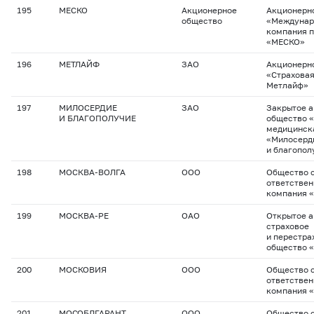
195
МЕСКО
Акционерное
Акционерн
общество
«Междунар
компания 
«МЕСКО»
196
МЕТЛАЙФ
ЗАО
Акционерн
«Страхова
Метлайф»
197
МИЛОСЕРДИЕ
ЗАО
Закрытое 
И БЛАГОПОЛУЧИЕ
общество 
медицинск
«Милосерд
и благопол
198
МОСКВА-ВОЛГА
ООО
Общество с
ответствен
компания 
199
МОСКВА-РЕ
ОАО
Открытое 
страховое
и перестра
общество 
200
МОСКОВИЯ
ООО
Общество с
ответствен
компания 
201
МОСОБЛГАРАНТ
ООО
Общество с