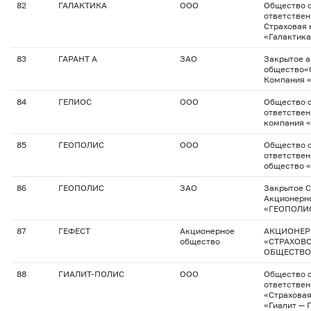
82
ГАЛАКТИКА
ООО
Общество с
ответствен
Страховая
«Галактик
83
ГАРАНТ А
ЗАО
Закрытое 
общество«
Компания «
84
ГЕЛИОС
ООО
Общество с
ответствен
компания «
85
ГЕОПОЛИС
ООО
Общество с
ответствен
общество 
86
ГЕОПОЛИС
ЗАО
Закрытое С
Акционерн
«ГЕОПОЛИ
87
ГЕФЕСТ
Акционерное
АКЦИОНЕР
общество
«СТРАХОВ
ОБЩЕСТВО
88
ГИАЛИТ-ПОЛИС
ООО
Общество с
ответстве
«Страхова
«Гиалит — 