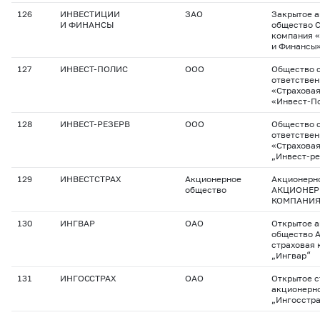
126
ИНВЕСТИЦИИ
ЗАО
Закрытое 
И ФИНАНСЫ
общество 
компания 
и Финансы
127
ИНВЕСТ-ПОЛИС
ООО
Общество с
ответстве
«Страхова
«Инвест-П
128
ИНВЕСТ-РЕЗЕРВ
ООО
Общество с
ответстве
«Страхова
„Инвест-ре
129
ИНВЕСТСТРАХ
Акционерное
Акционерн
общество
АКЦИОНЕР
КОМПАНИЯ
130
ИНГВАР
ОАО
Открытое 
общество 
страховая 
„Ингвар“
131
ИНГОССТРАХ
ОАО
Открытое с
акционерн
„Ингосстра