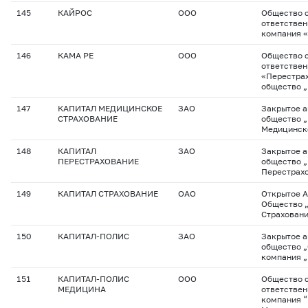
145
КАЙРОС
ООО
Общество с
ответствен
компания 
146
КАМА РЕ
ООО
Общество с
ответстве
«Перестра
общество 
147
КАПИТАЛ МЕДИЦИНСКОЕ
ЗАО
Закрытое 
СТРАХОВАНИЕ
общество 
Медицинск
148
КАПИТАЛ
ЗАО
Закрытое 
ПЕРЕСТРАХОВАНИЕ
общество 
Перестрах
149
КАПИТАЛ СТРАХОВАНИЕ
ОАО
Открытое 
Общество 
Страхован
150
КАПИТАЛ-ПОЛИС
ЗАО
Закрытое 
общество „
компания „
151
КАПИТАЛ-ПОЛИС
ООО
Общество с
МЕДИЦИНА
ответствен
компания “