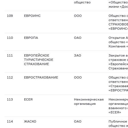
общество
«Общество
жизни «До
109
ЕВРОИНС
ООО
Общество с
ответстве
СТРАХОВО
«ЕВРОИНС
110
ЕВРОПА
ОАО
Открытое 
общество 
Компания 
111
ЕВРОПЕЙСКОЕ
ЗАО
Закрытое 
ТУРИСТИЧЕСКОЕ
страховое 
СТРАХОВАНИЕ
«Европейск
Страхован
112
ЕВРОСТРАХОВАНИЕ
ООО
Общество с
ответстве
«Страхова
«ЕВРОСТР
113
ЕСЕЯ
Некоммерческая
Некоммерч
организация
организац
взаимного 
«ЕСЕЯ»
114
ЖАСКО
ОАО
Публичное
общество 