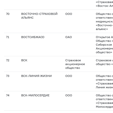
«Страхова
«Восток-А
70
ВОСТОЧНО-СТРАХОВОЙ
ООО
Общество с
АЛЬЯНС
ответствен
медиицнск
«Восточно-
альянс»
71
ВОСТСИБЖАСО
ОАО
Открытое 
Общество 
Сибирское
Акционерн
общество»
72
ВСК
Страховое
Страховое
акционерное
общество 
общество
73
ВСК-ЛИНИЯ ЖИЗНИ
ООО
Общество с
ответстве
«Страховая
Линия жиз
74
ВСК-МИЛОСЕРДИЕ
ООО
Общество с
ответстве
«Страховая
Милосерди