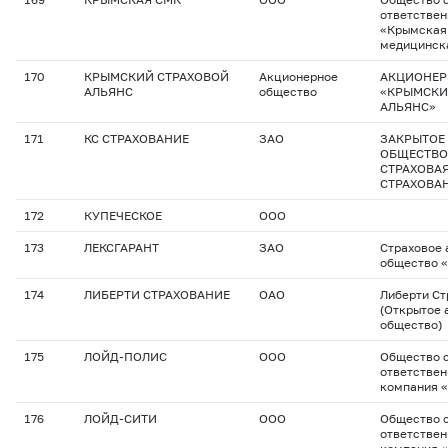
ответстве
«Крымская
медицинск
170
КРЫМСКИЙ СТРАХОВОЙ
Акционерное
АКЦИОНЕР
АЛЬЯНС
общество
«КРЫМСКИ
АЛЬЯНС»
171
КС СТРАХОВАНИЕ
ЗАО
ЗАКРЫТОЕ
ОБЩЕСТВО
СТРАХОВА
СТРАХОВА
172
КУПЕЧЕСКОЕ
ООО
173
ЛЕКСГАРАНТ
ЗАО
Cтраховое
общество 
174
ЛИБЕРТИ СТРАХОВАНИЕ
ОАО
Либерти Ст
(Открытое 
общество)
175
ЛОЙД-ПОЛИС
ООО
Общество с
ответствен
компания 
176
ЛОЙД-СИТИ
ООО
Общество с
ответствен