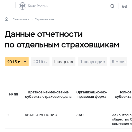
Статистика
Страхование
Данные отчетности
по отдельным страховщикам
2015 г.
I квартал
1 полугодие
9 месяце
Краткое наименование
Организационно-
Полное
№ пп
субъекта страхового дела
правовая форма
субъекта
1
АВАНГАРД ПОЛИС
ЗАО
Закрытое 
общество 
компания 