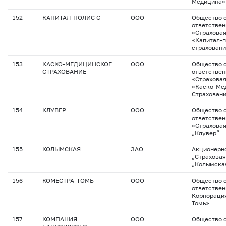
Медицина»
152
КАПИТАЛ-ПОЛИС С
ООО
Общество с
ответстве
«Страхова
«Капитал-
страхован
153
КАСКО-МЕДИЦИНСКОЕ
ООО
Общество с
СТРАХОВАНИЕ
ответстве
«Страхова
«Каско-Ме
Страхован
154
КЛУВЕР
ООО
Общество с
ответстве
«Страхова
„Клувер“
155
КОЛЫМСКАЯ
ЗАО
Акционерн
„Страховая
„Колымска
156
КОМЕСТРА-ТОМЬ
ООО
Общество с
ответствен
Корпорация
Томь»
157
КОМПАНИЯ
ООО
Общество с