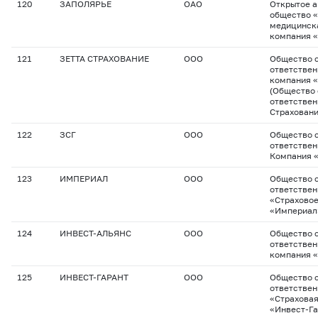
120
ЗАПОЛЯРЬЕ
ОАО
Открытое 
общество 
медицинск
компания 
121
ЗЕТТА СТРАХОВАНИЕ
ООО
Общество с
ответствен
компания 
(Общество 
ответствен
Страховани
122
ЗСГ
ООО
Общество с
ответствен
Компания 
123
ИМПЕРИАЛ
ООО
Общество с
ответстве
«Страхово
«Империал
124
ИНВЕСТ-АЛЬЯНС
ООО
Общество с
ответствен
компания 
125
ИНВЕСТ-ГАРАНТ
ООО
Общество с
ответстве
«Страхова
«Инвест-Га