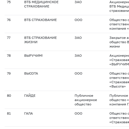
75
ВТБ МЕДИЦИНСКОЕ
ЗАО
Акционерн
СТРАХОВАНИЕ
ВТБ Медиц
страхован
76
ВТБ СТРАХОВАНИЕ
ООО
Общество с
ответствен
компания 
77
ВТБ СТРАХОВАНИЕ
ЗАО
Закрытое 
ЖИЗНИ
общество В
жизни
78
ВЫРУЧИМ!
ЗАО
Акционерн
«Страхова
«ВЫРУЧИМ
79
ВЫСОТА
ООО
Общество с
ответстве
«Страхова
«Высота»
80
ГАЙДЕ
Публичное
Публичное
акционерное
общество 
общество
компания 
81
ГАЛА
ООО
Общество с
ответстве
«Страховая