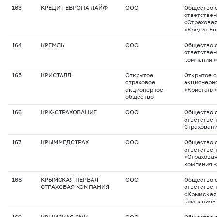
163
КРЕДИТ ЕВРОПА ЛАЙФ
ООО
Общество с
ответстве
«Страхова
«Кредит Ев
164
КРЕМЛЬ
ООО
Общество с
ответствен
компания 
165
КРИСТАЛЛ
Открытое
Открытое с
страховое
акционерн
акционерное
«Кристалл
общество
166
КРК-СТРАХОВАНИЕ
ООО
Общество с
ответствен
Страхован
167
КРЫММЕДСТРАХ
ООО
Общество с
ответстве
«Страхова
компания 
168
КРЫМСКАЯ ПЕРВАЯ
ООО
Общество с
СТРАХОВАЯ КОМПАНИЯ
ответстве
«Крымская 
компания»
169
КРЫМСКАЯ СМК
ООО
Общество с