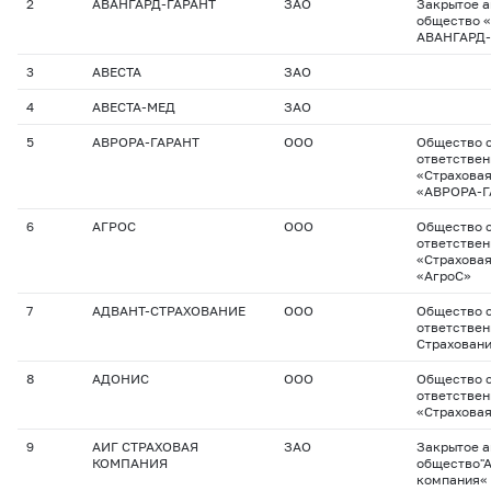
2
АВАНГАРД-ГАРАНТ
ЗАО
Закрытое 
общество «
АВАНГАРД-
3
АВЕСТА
ЗАО
4
АВЕСТА-МЕД
ЗАО
5
АВРОРА-ГАРАНТ
ООО
Общество с
ответстве
«Страхова
«АВРОРА-Г
6
АГРОС
ООО
Общество с
ответстве
«Страхова
«АгроС»
7
АДВАНТ-СТРАХОВАНИЕ
ООО
Общество с
ответствен
Страхован
8
АДОНИС
ООО
Общество с
ответстве
«Страхова
9
АИГ СТРАХОВАЯ
ЗАО
Закрытое 
КОМПАНИЯ
общество"А
компания«