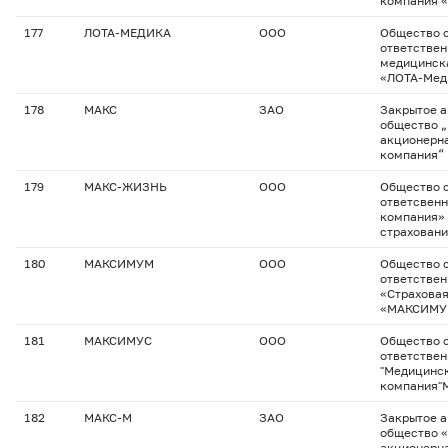
компания «
177
ЛОТА-МЕДИКА
ООО
Общество с
ответствен
медицинск
«ЛОТА-Мед
178
МАКС
ЗАО
Закрытое 
общество 
акционерна
компания“
179
МАКС-ЖИЗНЬ
ООО
Общество с
ответсвенн
компания»
страховани
180
МАКСИМУМ
ООО
Общество с
ответстве
«Страхова
«МАКСИМУ
181
МАКСИМУС
ООО
Общество с
ответстве
"Медицинск
компания
182
МАКС-М
ЗАО
Закрытое 
общество 
акционерна