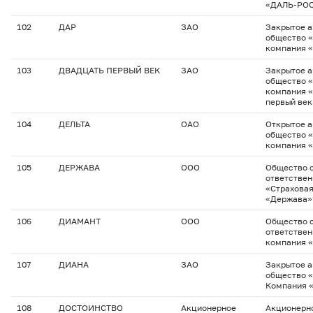
«ДАЛЬ-РО
102
ДАР
ЗАО
Закрытое 
общество 
компания 
103
ДВАДЦАТЬ ПЕРВЫЙ ВЕК
ЗАО
Закрытое 
общество 
компания 
первый век
104
ДЕЛЬТА
ОАО
Открытое 
общество 
компания 
105
ДЕРЖАВА
ООО
Общество с
ответстве
«Страхова
«Держава»
106
ДИАМАНТ
ООО
Общество с
ответствен
компания 
107
ДИАНА
ЗАО
Закрытое 
общество 
Компания 
108
ДОСТОИНСТВО
Акционерное
Акционерн