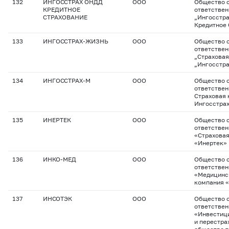
132
ИНГОССТРАХ ОНДД
ООО
Общество с
КРЕДИТНОЕ
ответстве
СТРАХОВАНИЕ
„Ингосстр
Кредитное 
133
ИНГОССТРАХ-ЖИЗНЬ
ООО
Общество с
ответстве
„Страховая
„Ингосстр
134
ИНГОССТРАХ-М
ООО
Общество с
ответствен
Страховая
Ингосстрах
135
ИНЕРТЕК
ООО
Общество с
ответстве
«Страхова
«Инертек»
136
ИНКО-МЕД
ООО
Общество с
ответстве
«Медицинс
компания 
137
ИНСОТЭК
ООО
Общество с
ответстве
«Инвестиц
и перестра