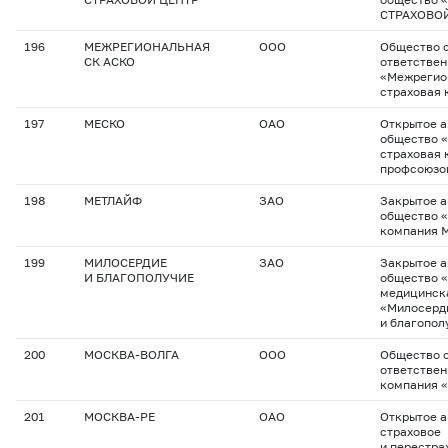
СТРАХОВО
196
МЕЖРЕГИОНАЛЬНАЯ
ООО
Общество с
СК АСКО
ответстве
«Межрегио
страховая
197
МЕСКО
ОАО
Открытое 
общество 
страховая 
профсоюзо
198
МЕТЛАЙФ
ЗАО
Закрытое 
общество 
компания 
199
МИЛОСЕРДИЕ
ЗАО
Закрытое 
И БЛАГОПОЛУЧИЕ
общество 
медицинск
«Милосерд
и благопол
200
МОСКВА-ВОЛГА
ООО
Общество с
ответствен
компания 
201
МОСКВА-РЕ
ОАО
Открытое 
страховое
и перестра