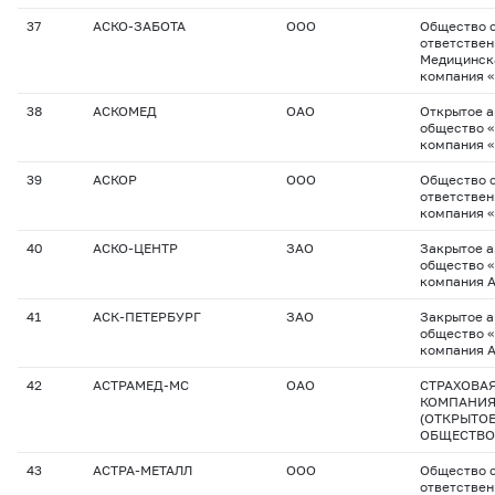
37
АСКО-ЗАБОТА
ООО
Общество с
ответстве
Медицинск
компания 
38
АСКОМЕД
ОАО
Открытое 
общество 
компания 
39
АСКОР
ООО
Общество с
ответствен
компания 
40
АСКО-ЦЕНТР
ЗАО
Закрытое 
общество 
компания 
41
АСК-ПЕТЕРБУРГ
ЗАО
Закрытое 
общество 
компания 
42
АСТРАМЕД-МС
ОАО
СТРАХОВА
КОМПАНИЯ
(ОТКРЫТО
ОБЩЕСТВО
43
АСТРА-МЕТАЛЛ
ООО
Общество с
ответствен