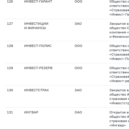
126
ИНВЕСТ-ГАРАНТ
ООО
Общество с
ответстве
«Страхова
«Инвест-Га
127
ИНВЕСТИЦИИ
ЗАО
Закрытое 
И ФИНАНСЫ
общество 
компания 
и Финансы
128
ИНВЕСТ-ПОЛИС
ООО
Общество с
ответстве
«Страхова
«Инвест-П
129
ИНВЕСТ-РЕЗЕРВ
ООО
Общество с
ответстве
«Страхова
«Инвест-р
130
ИНВЕСТСТРАХ
ЗАО
Закрытое 
общество 
страховая 
«Инвестст
131
ИНГВАР
ОАО
Открытое 
общество 
страховая 
«Ингвар»