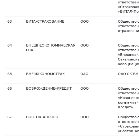
ответстве
«Страхова
«ВИТАЛ-По
63
ВИТА-СТРАХОВАНИЕ
ООО
Общество с
ответствен
страхован
64
ВНЕШНЕЭКОНОМИЧЕСКАЯ
ООО
Общество с
ССА
ответстве
«Внешнеэк
Сахалинска
ассоциаци
65
ВНЕШЭКОНОМСТРАХ
ОАО
ОАО СК"В
66
ВОЗРОЖДЕНИЕ-КРЕДИТ
ООО
Общество с
ответстве
«Красноярс
компания 
Кредит»
67
ВОСТОК-АЛЬЯНС
ООО
Общество с
ответстве
«Страхова
«Восток-А