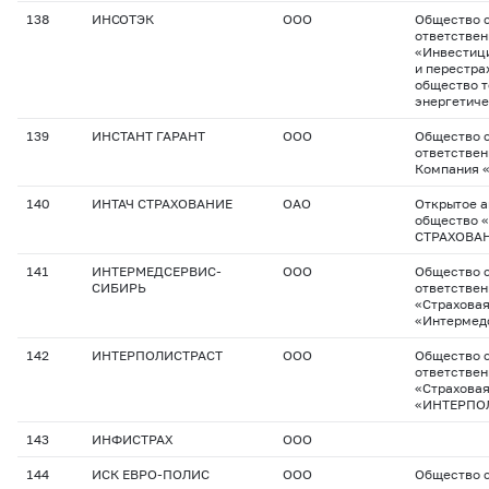
138
ИНСОТЭК
ООО
Общество с
ответстве
«Инвестиц
и перестра
общество т
энергетич
139
ИНСТАНТ ГАРАНТ
ООО
Общество с
ответствен
Компания «
140
ИНТАЧ СТРАХОВАНИЕ
ОАО
Открытое 
общество 
СТРАХОВА
141
ИНТЕРМЕДСЕРВИС-
ООО
Общество с
СИБИРЬ
ответстве
«Страхова
«Интермед
142
ИНТЕРПОЛИСТРАСТ
ООО
Общество с
ответстве
«Страхова
«ИНТЕРПО
143
ИНФИСТРАХ
ООО
144
ИСК ЕВРО-ПОЛИС
ООО
Общество с