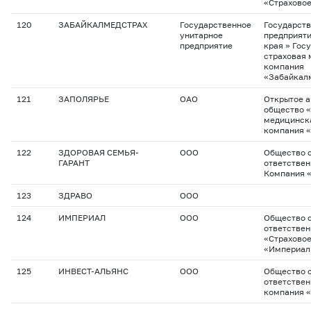
«Страхово
120
ЗАБАЙКАЛМЕДСТРАХ
Государственное
Государств
унитарное
предприяти
предприятие
края » Гос
страховая
компания
«Забайкал
121
ЗАПОЛЯРЬЕ
ОАО
Открытое 
общество 
медицинск
компания 
122
ЗДОРОВАЯ СЕМЬЯ-
ООО
Общество с
ГАРАНТ
ответствен
Компания 
123
ЗДРАВО
ООО
124
ИМПЕРИАЛ
ООО
Общество с
ответстве
«Страхово
«Империал
125
ИНВЕСТ-АЛЬЯНС
ООО
Общество с
ответствен
компания 