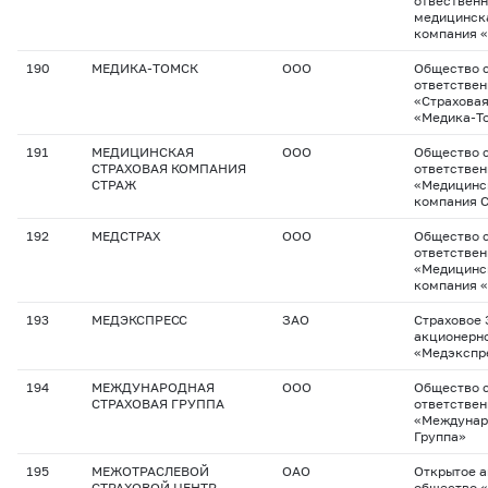
отвествен
медицинск
компания 
190
МЕДИКА-ТОМСК
ООО
Общество с
ответстве
«Страхова
«Медика-Т
191
МЕДИЦИНСКАЯ
ООО
Общество с
СТРАХОВАЯ КОМПАНИЯ
ответстве
СТРАЖ
«Медицинс
компания 
192
МЕДСТРАХ
ООО
Общество 
ответстве
«Медицинс
компания 
193
МЕДЭКСПРЕСС
ЗАО
Страховое 
акционерн
«Медэкспр
194
МЕЖДУНАРОДНАЯ
ООО
Общество с
СТРАХОВАЯ ГРУППА
ответстве
«Междунар
Группа»
195
МЕЖОТРАСЛЕВОЙ
ОАО
Открытое 
СТРАХОВОЙ ЦЕНТР
общество