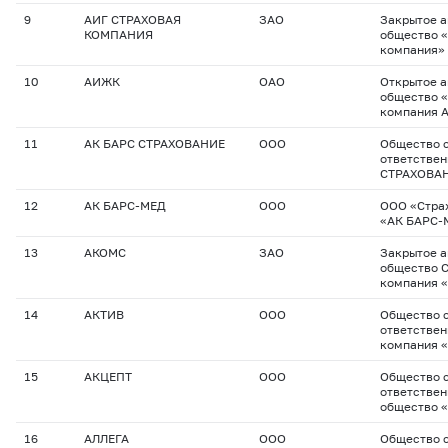
9
АИГ СТРАХОВАЯ
ЗАО
Закрытое 
КОМПАНИЯ
общество «
компания»
10
АИЖК
ОАО
Открытое 
общество 
компания 
11
АК БАРС СТРАХОВАНИЕ
ООО
Общество с
ответствен
СТРАХОВА
12
АК БАРС-МЕД
ООО
ООО «Стра
«АК БАРС-
13
АКОМС
ЗАО
Закрытое 
общество 
компания 
14
АКТИВ
ООО
Общество с
ответствен
компания 
15
АКЦЕПТ
ООО
Общество с
ответствен
общество 
16
АЛЛЕГА
ООО
Общество с