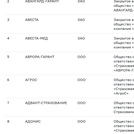
2
АВАНГАРД-ГАРАНТ
ЗАО
Закрытое 
общество «
АВАНГАРД-
3
АВЕСТА
ЗАО
Закрытое 
общество 
компания 
4
АВЕСТА-МЕД
ЗАО
Закрытое 
общество 
компания 
5
АВРОРА-ГАРАНТ
ООО
Общество с
ответстве
«Страхова
«АВРОРА-Г
6
АГРОС
ООО
Общество с
ответстве
«Страхова
«АгроС»
7
АДВАНТ-СТРАХОВАНИЕ
ООО
Общество с
ответствен
Страхован
8
АДОНИС
ООО
Общество с
ответстве
«Страхова