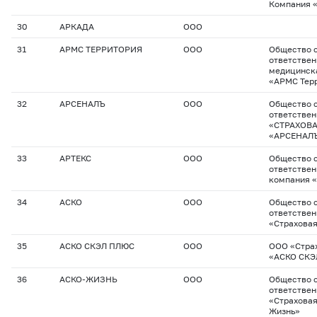
Компания 
30
АРКАДА
ООО
31
АРМС ТЕРРИТОРИЯ
ООО
Общество с
ответствен
медицинск
«АРМС Тер
32
АРСЕНАЛЪ
ООО
Общество с
ответстве
«СТРАХОВ
«АРСЕНАЛ
33
АРТЕКС
ООО
Общество с
ответствен
компания 
34
АСКО
ООО
Общество с
ответстве
«Страховая
35
АСКО СКЭЛ ПЛЮС
ООО
ООО «Стра
«АСКО СКЭ
36
АСКО-ЖИЗНЬ
ООО
Общество с
ответстве
«Страхова
Жизнь»