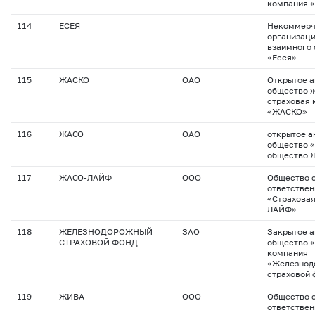
компания 
114
ЕСЕЯ
Некоммерч
организац
взаимного 
«Есея»
115
ЖАСКО
ОАО
Открытое 
общество 
страховая 
«ЖАСКО»
116
ЖАСО
ОАО
открытое а
общество 
общество 
117
ЖАСО-ЛАЙФ
ООО
Общество с
ответстве
«Страхова
ЛАЙФ»
118
ЖЕЛЕЗНОДОРОЖНЫЙ
ЗАО
Закрытое 
СТРАХОВОЙ ФОНД
общество 
компания
«Железнод
страховой 
119
ЖИВА
ООО
Общество с
ответстве