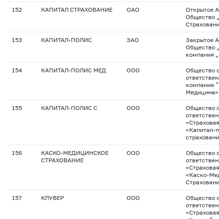
152
КАПИТАЛ СТРАХОВАНИЕ
ОАО
Открытое 
Общество 
Страхован
153
КАПИТАЛ-ПОЛИС
ЗАО
Закрытое 
Общество 
компания „
154
КАПИТАЛ-ПОЛИС МЕД
ООО
Общество с
ответствен
компания “
Медицина»
155
КАПИТАЛ-ПОЛИС С
ООО
Общество с
ответстве
«Страхова
«Капитал-
страхован
156
КАСКО-МЕДИЦИНСКОЕ
ООО
Общество с
СТРАХОВАНИЕ
ответстве
«Страхова
«Каско-Ме
Страхован
157
КЛУВЕР
ООО
Общество с
ответстве
«Страхова