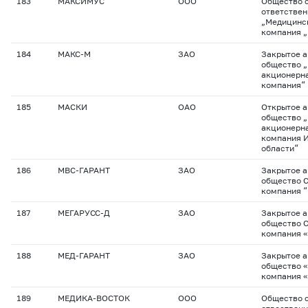
183
МАКСИМУС
ООО
Общество с
ответстве
„Медицинс
компания 
184
МАКС-М
ЗАО
Закрытое 
общество 
акционерна
компания“
185
МАСКИ
ОАО
Открытое 
общество 
акционерна
компания 
области“
186
МВС-ГАРАНТ
ЗАО
Закрытое 
общество 
компания “
187
МЕГАРУСС-Д
ЗАО
Закрытое 
общество 
компания 
188
МЕД-ГАРАНТ
ЗАО
Закрытое 
общество 
компания 
189
МЕДИКА-ВОСТОК
ООО
Общество с