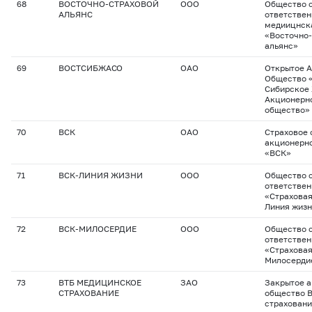
68
ВОСТОЧНО-СТРАХОВОЙ
ООО
Общество с
АЛЬЯНС
ответствен
медиицнск
«Восточно-
альянс»
69
ВОСТСИБЖАСО
ОАО
Открытое 
Общество 
Сибирское
Акционерн
общество»
70
ВСК
ОАО
Страховое 
акционерн
«ВСК»
71
ВСК-ЛИНИЯ ЖИЗНИ
ООО
Общество с
ответстве
«Страховая
Линия жиз
72
ВСК-МИЛОСЕРДИЕ
ООО
Общество с
ответстве
«Страховая
Милосерди
73
ВТБ МЕДИЦИНСКОЕ
ЗАО
Закрытое 
СТРАХОВАНИЕ
общество 
страхован