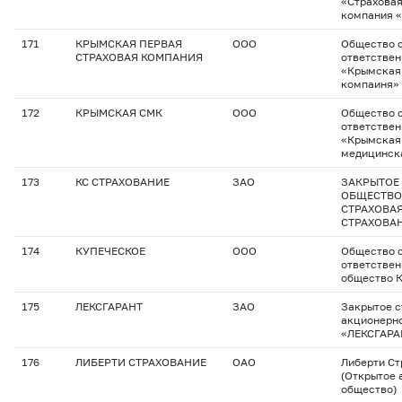
«Страхова
компания 
171
КРЫМСКАЯ ПЕРВАЯ
ООО
Общество с
СТРАХОВАЯ КОМПАНИЯ
ответстве
«Крымская 
компаиня»
172
КРЫМСКАЯ СМК
ООО
Общество с
ответстве
«Крымская
медицинск
173
КС СТРАХОВАНИЕ
ЗАО
ЗАКРЫТОЕ
ОБЩЕСТВО
СТРАХОВА
СТРАХОВА
174
КУПЕЧЕСКОЕ
ООО
Общество с
ответствен
общество 
175
ЛЕКСГАРАНТ
ЗАО
Закрытое с
акционерн
«ЛЕКСГАРА
176
ЛИБЕРТИ СТРАХОВАНИЕ
ОАО
Либерти Ст
(Открытое 
общество)