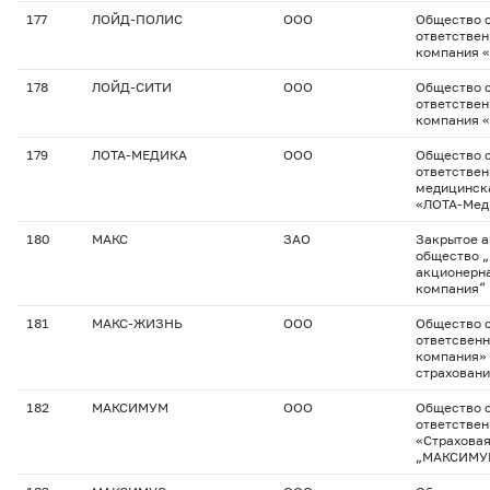
177
ЛОЙД-ПОЛИС
ООО
Общество с
ответствен
компания 
178
ЛОЙД-СИТИ
ООО
Общество с
ответствен
компания 
179
ЛОТА-МЕДИКА
ООО
Общество с
ответствен
медицинск
«ЛОТА-Мед
180
МАКС
ЗАО
Закрытое 
общество 
акционерна
компания“
181
МАКС-ЖИЗНЬ
ООО
Общество с
ответсвенн
компания»
страховани
182
МАКСИМУМ
ООО
Общество с
ответстве
«Страхова
„МАКСИМУ