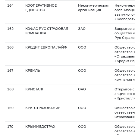
164
КООПЕРАТИВНОЕ
Некоммерческая
Некоммерч
ЕДИНСТВО
организация
организац
взаимного 
«Кооперати
165
КОФАС РУС СТРАХОВАЯ
ЗАО
Закрытое 
КОМПАНИЯ
общество 
Рус Страхо
166
КРЕДИТ ЕВРОПА ЛАЙФ
ООО
Общество с
ответстве
«Страхова
«Кредит Ев
167
КРЕМЛЬ
ООО
Общество с
ответствен
компания 
168
КРИСТАЛЛ
ОАО
Открытое с
акционерн
«Кристалл
169
КРК-СТРАХОВАНИЕ
ООО
Общество с
ответствен
Страхован
170
КРЫММЕДСТРАХ
ООО
Общество с
ответстве