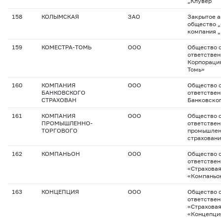
„Клувер“
158
КОЛЫМСКАЯ
ЗАО
Закрытое 
общество „
компания 
159
КОМЕСТРА-ТОМЬ
ООО
Общество с
ответствен
Корпорация
Томь»
160
КОМПАНИЯ
ООО
Общество с
БАНКОВСКОГО
ответстве
СТРАХОВАН
Банковског
161
КОМПАНИЯ
ООО
Общество с
ПРОМЫШЛЕННО-
ответстве
ТОРГОВОГО
промышлен
страхован
162
КОМПАНЬОН
ООО
Общество с
ответстве
«Страховая
«Компаньо
163
КОНЦЕПЦИЯ
ООО
Общество с
ответстве
«Страхова
«Концепци