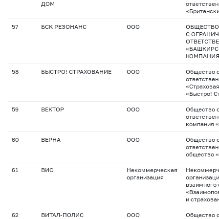
ДОМ
ответстве
«Британск
57
БСК РЕЗОНАНС
ООО
ОБЩЕСТВО
С ОГРАНИ
ОТВЕТСТВ
«БАШКИРС
КОМПАНИЯ
58
БЫСТРО! СТРАХОВАНИЕ
ООО
Общество с
ответстве
«Страхова
«Быстро! С
59
ВЕКТОР
ООО
Общество с
ответстве
компания 
60
ВЕРНА
ООО
Общество с
ответствен
общество 
61
ВИС
Некоммерческая
Некоммерч
организация
организац
взаимного 
«Взаимопо
и страхова
62
ВИТАЛ-ПОЛИС
ООО
Общество с