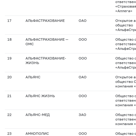
ответстве
«Страхова
«Аллега»
17
АЛЬФАСТРАХОВАНИЕ
ОАО
Открытое 
общество
«АльфаСтр
18
АЛЬФАСТРАХОВАНИЕ —
ООО
Общество с
ОМС
ответстве
«АльфаСтр
19
АЛЬФАСТРАХОВАНИЕ-
ООО
Общество с
ЖИЗНЬ
ответстве
«АльфаСтр
20
АЛЬЯНС
ОАО
Открытое 
общество 
компания 
21
АЛЬЯНС ЖИЗНЬ
ООО
Общество с
ответствен
компания 
22
АЛЬЯНС-МЕД
ЗАО
Общество с
ответствен
компания 
23
АМКОПОЛИС
ООО
Общество с