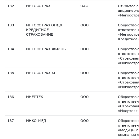
132
ИНГОССТРАХ
ОАО
Открытое с
акционерн
«Ингосстр
133
ИНГОССТРАХ ОНДД
ООО
Общество с
КРЕДИТНОЕ
ответстве
СТРАХОВАНИЕ
«Ингосстр
Кредитное 
134
ИНГОССТРАХ-ЖИЗНЬ
ООО
Общество с
ответстве
«Страхова
«Ингосстр
135
ИНГОССТРАХ-М
ООО
Общество с
ответстве
«Страхова
«Ингосстр
136
ИНЕРТЕК
ООО
Общество с
ответстве
«Страхова
«Инертек»
137
ИНКО-МЕД
ООО
Общество с
ответстве
«Медицинс
компания 