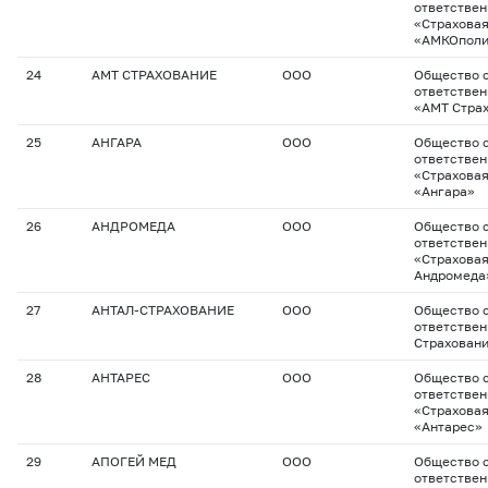
ответстве
«Страхова
«АМКОполи
24
АМТ СТРАХОВАНИЕ
ООО
Общество с
ответстве
«АМТ Стра
25
АНГАРА
ООО
Общество с
ответстве
«Страхова
«Ангара»
26
АНДРОМЕДА
ООО
Общество с
ответстве
«Страхова
Андромеда
27
АНТАЛ-СТРАХОВАНИЕ
ООО
Общество с
ответствен
Страхован
28
АНТАРЕС
ООО
Общество с
ответстве
«Страхова
«Антарес»
29
АПОГЕЙ МЕД
ООО
Общество с
ответствен