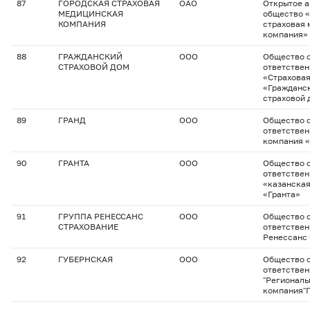
87
ГОРОДСКАЯ СТРАХОВАЯ
ОАО
Открытое 
МЕДИЦИНСКАЯ
общество 
КОМПАНИЯ
страховая
компания»
88
ГРАЖДАНСКИЙ
ООО
Общество с
СТРАХОВОЙ ДОМ
ответстве
«Страхова
«Гражданс
страховой 
89
ГРАНД
ООО
Общество с
ответствен
компания 
90
ГРАНТА
ООО
Общество с
ответстве
«казанская
«Гранта»
91
ГРУППА РЕНЕССАНС
ООО
Общество с
СТРАХОВАНИЕ
ответствен
Ренессанс
92
ГУБЕРНСКАЯ
ООО
Общество с
ответстве
"Региональ
компания"Г