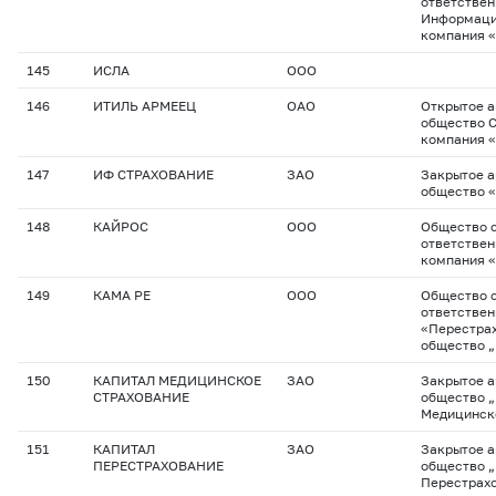
ответстве
Информаци
компания 
145
ИСЛА
ООО
146
ИТИЛЬ АРМЕЕЦ
ОАО
Открытое 
общество 
компания 
147
ИФ СТРАХОВАНИЕ
ЗАО
Закрытое 
общество 
148
КАЙРОС
ООО
Общество с
ответствен
компания 
149
КАМА РЕ
ООО
Общество с
ответстве
«Перестра
общество 
150
КАПИТАЛ МЕДИЦИНСКОЕ
ЗАО
Закрытое 
СТРАХОВАНИЕ
общество 
Медицинск
151
КАПИТАЛ
ЗАО
Закрытое 
ПЕРЕСТРАХОВАНИЕ
общество 
Перестрах