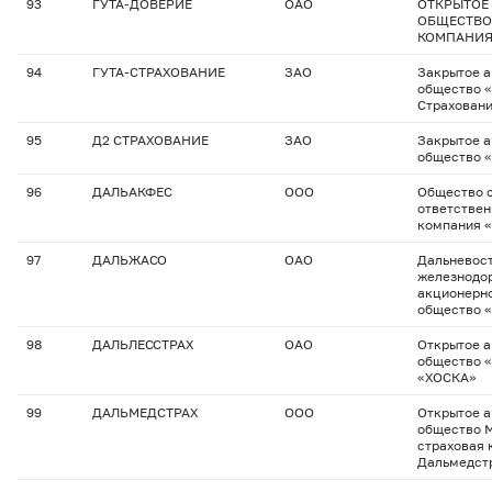
93
ГУТА-ДОВЕРИЕ
ОАО
ОТКРЫТОЕ
ОБЩЕСТВО
КОМПАНИЯ
94
ГУТА-СТРАХОВАНИЕ
ЗАО
Закрытое 
общество 
Страхован
95
Д2 СТРАХОВАНИЕ
ЗАО
Закрытое 
общество «
96
ДАЛЬАКФЕС
ООО
Общество с
ответствен
компания 
97
ДАЛЬЖАСО
ОАО
Дальневос
железнодо
акционерно
общество 
98
ДАЛЬЛЕССТРАХ
ОАО
Открытое 
общество «
«ХОСКА»
99
ДАЛЬМЕДСТРАХ
ООО
Открытое 
общество 
страховая 
Дальмедст