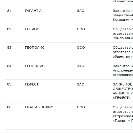
«Галактик
81
ГАРАНТ А
ЗАО
Закрытое 
общество«
Компания «
82
ГЕЛИОС
ООО
Общество с
ответствен
компания «
83
ГЕОПОЛИС
ООО
Общество с
ответствен
общество 
84
ГЕОПОЛИС
ЗАО
Закрытое С
Акционерн
«Геополис
85
ГЕФЕСТ
ЗАО
ЗАКРЫТОЕ
ОБЩЕСТВО
АКЦИОНЕР
«ГЕФЕСТ»
86
ГИАЛИТ-ПОЛИС
ООО
Общество с
ответстве
«Страхова
«Гиалит — 