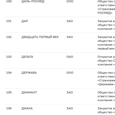
100
ДАЛЬ-РОСМЕД
ООО
Общество с
ответстве
«Страхова
РОСМЕД»
101
ДАР
ЗАО
Закрытое 
общество 
компания 
102
ДВАДЦАТЬ ПЕРВЫЙ ВЕК
ЗАО
Закрытое 
общество 
компания 
первый век
103
ДЕЛЬТА
ОАО
Открытое 
общество 
компания 
104
ДЕРЖАВА
ООО
Общество с
ответстве
«Страхова
«Держава»
105
ДИАМАНТ
ЗАО
Общество с
ответствен
компания 
106
ДИАНА
ЗАО
Закрытое 
общество 