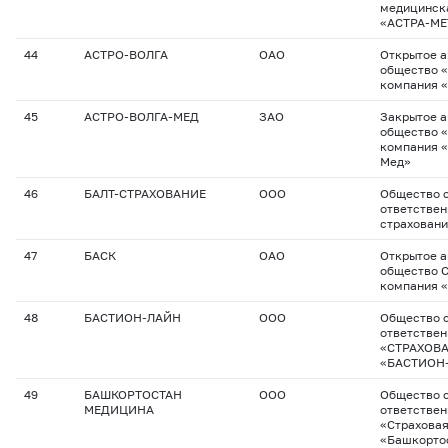
медицинск
«АСТРА-МЕ
44
АСТРО-ВОЛГА
ОАО
Открытое 
общество 
компания 
45
АСТРО-ВОЛГА-МЕД
ЗАО
Закрытое 
общество 
компания «
Мед»
46
БАЛТ-СТРАХОВАНИЕ
ООО
Общество с
ответствен
страхован
47
БАСК
ОАО
Открытое 
общество 
компания 
48
БАСТИОН-ЛАЙН
ООО
Общество с
ответстве
«СТРАХОВ
«БАСТИОН
49
БАШКОРТОСТАН
ООО
Общество с
МЕДИЦИНА
ответстве
«Страхова
«Башкорто