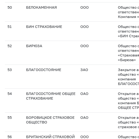
50
БЕЛОКАМЕННАЯ
ООО
Общество с
ответствен
Компания 
51
БИН СТРАХОВАНИЕ
ООО
Общество с
ответстве
«БИН Стра
52
БИРЮЗА
ООО
Общество с
ответстве
«Страхова
«Бирюза»
53
БЛАГОСОСТОЯНИЕ
ЗАО
Закрытое 
общество 
компания
БЛАГОСОС
54
БЛАГОСОСТОЯНИЕ ОБЩЕЕ
ОАО
Открытое 
СТРАХОВАНИЕ
общество 
компания
ОБЩЕЕ СТ
55
БОРОВИЦКОЕ СТРАХОВОЕ
ОАО
Открытое 
ОБЩЕСТВО
общество 
страховое 
56
БРИТАНСКИЙ СТРАХОВОЙ
ООО
Общество с