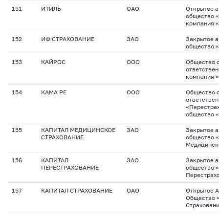
151
ИТИЛЬ
ОАО
Открытое 
общество 
компания 
152
ИФ СТРАХОВАНИЕ
ЗАО
Закрытое 
общество 
153
КАЙРОС
ООО
Общество с
ответствен
компания 
154
КАМА РЕ
ООО
Общество с
ответстве
«Перестра
общество 
155
КАПИТАЛ МЕДИЦИНСКОЕ
ЗАО
Закрытое 
СТРАХОВАНИЕ
общество 
Медицинск
156
КАПИТАЛ
ЗАО
Закрытое 
ПЕРЕСТРАХОВАНИЕ
общество 
Перестрах
157
КАПИТАЛ СТРАХОВАНИЕ
ОАО
Открытое 
Общество 
Страхован