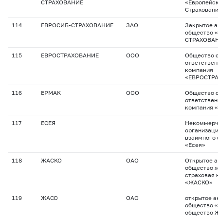
СТРАХОВАНИЕ
«Европейск
Страхован
114
ЕВРОСИБ-СТРАХОВАНИЕ
ЗАО
Закрытое 
общество 
СТРАХОВА
115
ЕВРОСТРАХОВАНИЕ
ООО
Общество с
ответствен
компания
«ЕВРОСТР
116
ЕРМАК
ООО
Общество с
ответствен
компания 
117
ЕСЕЯ
Некоммерч
организац
взаимного 
«Есея»
118
ЖАСКО
ОАО
Открытое 
общество 
страховая 
«ЖАСКО»
119
ЖАСО
ОАО
открытое а
общество 
общество 