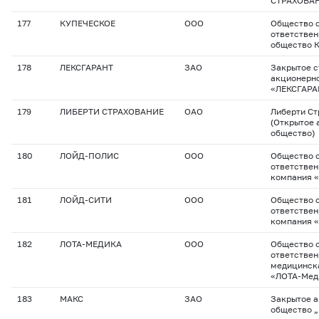
СТРАХОВА
177
КУПЕЧЕСКОЕ
ООО
Общество с
ответствен
общество 
178
ЛЕКСГАРАНТ
ЗАО
Закрытое с
акционерн
«ЛЕКСГАРА
179
ЛИБЕРТИ СТРАХОВАНИЕ
ОАО
Либерти Ст
(Открытое 
общество)
180
ЛОЙД-ПОЛИС
ООО
Общество с
ответствен
компания 
181
ЛОЙД-СИТИ
ООО
Общество с
ответствен
компания «
182
ЛОТА-МЕДИКА
ООО
Общество с
ответствен
медицинск
«ЛОТА-Мед
183
МАКС
ЗАО
Закрытое 
общество 