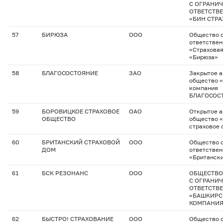
С ОГРАНИ
ОТВЕТСТВ
«БИН СТР
57
БИРЮЗА
ООО
Общество с
ответстве
«Страхова
«Бирюза»
58
БЛАГОСОСТОЯНИЕ
ЗАО
Закрытое 
общество 
компания
БЛАГОСОС
59
БОРОВИЦКОЕ СТРАХОВОЕ
ОАО
Открытое 
ОБЩЕСТВО
общество 
страховое 
60
БРИТАНСКИЙ СТРАХОВОЙ
ООО
Общество с
ДОМ
ответстве
«Британск
61
БСК РЕЗОНАНС
ООО
ОБЩЕСТВО
С ОГРАНИ
ОТВЕТСТВ
«БАШКИРС
КОМПАНИЯ
62
БЫСТРО! СТРАХОВАНИЕ
ООО
Общество с