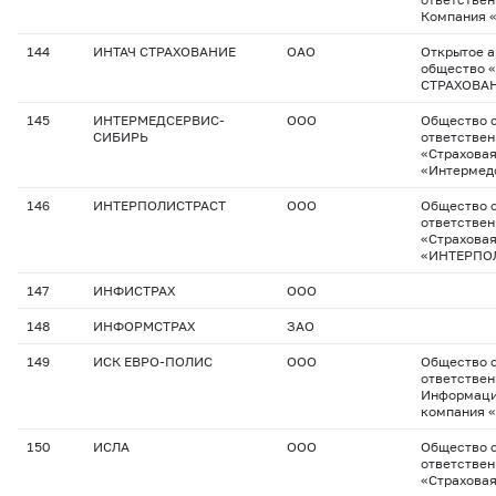
Компания «
144
ИНТАЧ СТРАХОВАНИЕ
ОАО
Открытое 
общество 
СТРАХОВА
145
ИНТЕРМЕДСЕРВИС-
ООО
Общество с
СИБИРЬ
ответстве
«Страхова
«Интермед
146
ИНТЕРПОЛИСТРАСТ
ООО
Общество с
ответстве
«Страхова
«ИНТЕРПО
147
ИНФИСТРАХ
ООО
148
ИНФОРМСТРАХ
ЗАО
149
ИСК ЕВРО-ПОЛИС
ООО
Общество с
ответстве
Информаци
компания 
150
ИСЛА
ООО
Общество с
ответстве
«Страхова