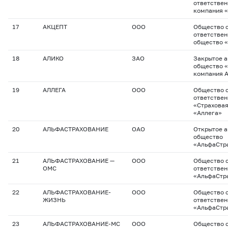
ответствен
компания 
17
АКЦЕПТ
ООО
Общество с
ответствен
общество 
18
АЛИКО
ЗАО
Закрытое 
общество 
компания 
19
АЛЛЕГА
ООО
Общество с
ответстве
«Страхова
«Аллега»
20
АЛЬФАСТРАХОВАНИЕ
ОАО
Открытое 
общество
«АльфаСтр
21
АЛЬФАСТРАХОВАНИЕ —
ООО
Общество с
ОМС
ответстве
«АльфаСтр
22
АЛЬФАСТРАХОВАНИЕ-
ООО
Общество с
ЖИЗНЬ
ответстве
«АльфаСтр
23
АЛЬФАСТРАХОВАНИЕ-МС
ООО
Общество с