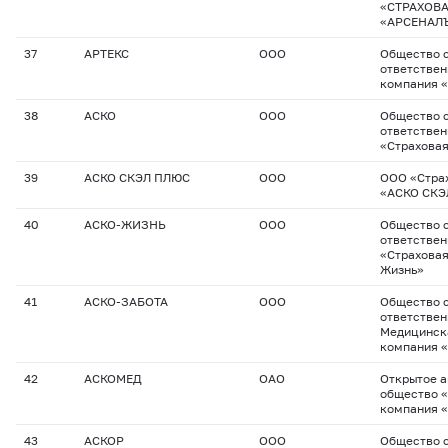
«СТРАХОВ
«АРСЕНАЛ
37
АРТЕКС
ООО
Общество с
ответствен
компания 
38
АСКО
ООО
Общество с
ответстве
«Страховая
39
АСКО СКЭЛ ПЛЮС
ООО
ООО «Стра
«АСКО СКЭ
40
АСКО-ЖИЗНЬ
ООО
Общество с
ответстве
«Страхова
Жизнь»
41
АСКО-ЗАБОТА
ООО
Общество с
ответстве
Медицинск
компания 
42
АСКОМЕД
ОАО
Открытое 
общество 
компания 
43
АСКОР
ООО
Общество с