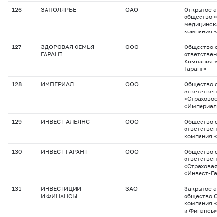
126
ЗАПОЛЯРЬЕ
ОАО
Открытое 
общество 
медицинск
компания 
127
ЗДОРОВАЯ СЕМЬЯ-
ООО
Общество с
ГАРАНТ
ответствен
Компания 
Гарант»
128
ИМПЕРИАЛ
ООО
Общество с
ответстве
«Страхово
«Империал
129
ИНВЕСТ-АЛЬЯНС
ООО
Общество с
ответствен
компания 
130
ИНВЕСТ-ГАРАНТ
ООО
Общество с
ответстве
«Страхова
«Инвест-Га
131
ИНВЕСТИЦИИ
ЗАО
Закрытое 
И ФИНАНСЫ
общество 
компания 
и Финансы