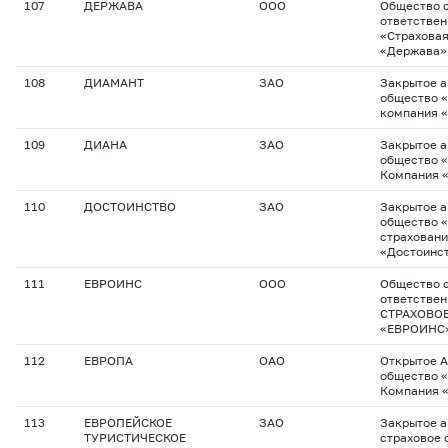
107
ДЕРЖАВА
ООО
Общество с
ответстве
«Страхова
«Держава»
108
ДИАМАНТ
ЗАО
Закрытое 
общество 
компания 
109
ДИАНА
ЗАО
Закрытое 
общество 
Компания 
110
ДОСТОИНСТВО
ЗАО
Закрытое 
общество 
страховани
«Достоинс
111
ЕВРОИНС
ООО
Общество с
ответстве
СТРАХОВО
«ЕВРОИНС
112
ЕВРОПА
ОАО
Открытое 
общество 
Компания 
113
ЕВРОПЕЙСКОЕ
ЗАО
Закрытое 
ТУРИСТИЧЕСКОЕ
страховое 