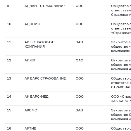
9
АДВАНТ-СТРАХОВАНИЕ
ООО
Общество с
ответствен
Страхован
10
АДОНИС
ООО
Общество с
ответстве
«Страхова
11
АИГ СТРАХОВАЯ
ЗАО
Закрытое 
КОМПАНИЯ
общество «
компания»
12
АИЖК
ОАО
Открытое 
общество 
компания 
13
АК БАРС СТРАХОВАНИЕ
ООО
Общество с
ответствен
СТРАХОВА
14
АК БАРС-МЕД
ООО
ООО «Стра
«АК БАРС-
15
АКОМС
ЗАО
Закрытое 
общество 
компания 
16
АКТИВ
ООО
Общество с