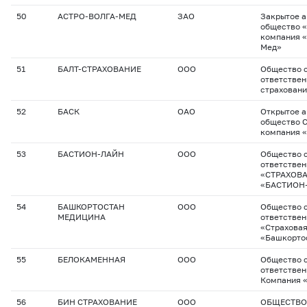
50
АСТРО-ВОЛГА-МЕД
ЗАО
Закрытое 
общество 
компания «
Мед»
51
БАЛТ-СТРАХОВАНИЕ
ООО
Общество с
ответствен
страхован
52
БАСК
ОАО
Открытое 
общество 
компания 
53
БАСТИОН-ЛАЙН
ООО
Общество с
ответстве
«СТРАХОВ
«БАСТИОН
54
БАШКОРТОСТАН
ООО
Общество с
МЕДИЦИНА
ответстве
«Страхова
«Башкорто
55
БЕЛОКАМЕННАЯ
ООО
Общество с
ответствен
Компания 
56
БИН СТРАХОВАНИЕ
ООО
ОБЩЕСТВО