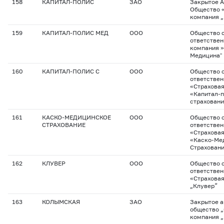
158
КАПИТАЛ-ПОЛИС
ЗАО
Закрытое 
Общество 
компания „
159
КАПИТАЛ-ПОЛИС МЕД
ООО
Общество с
ответствен
компания »
Медицина"
160
КАПИТАЛ-ПОЛИС С
ООО
Общество с
ответстве
«Страхова
«Капитал-
страхован
161
КАСКО-МЕДИЦИНСКОЕ
ООО
Общество с
СТРАХОВАНИЕ
ответстве
«Страхова
«Каско-Ме
Страхован
162
КЛУВЕР
ООО
Общество с
ответстве
«Страхова
„Клувер“
163
КОЛЫМСКАЯ
ЗАО
Закрытое 
общество „
компания 