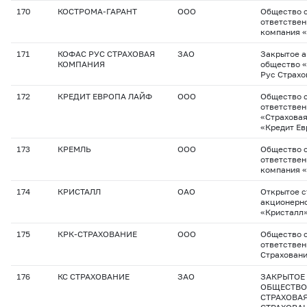
170
КОСТРОМА-ГАРАНТ
ООО
Общество с
ответствен
компания 
171
КОФАС РУС СТРАХОВАЯ
ЗАО
Закрытое 
КОМПАНИЯ
общество 
Рус Страхо
172
КРЕДИТ ЕВРОПА ЛАЙФ
ООО
Общество с
ответстве
«Страхова
«Кредит Ев
173
КРЕМЛЬ
ООО
Общество с
ответствен
компания 
174
КРИСТАЛЛ
ОАО
Открытое с
акционерн
«Кристалл
175
КРК-СТРАХОВАНИЕ
ООО
Общество с
ответствен
Страхован
176
КС СТРАХОВАНИЕ
ЗАО
ЗАКРЫТОЕ
ОБЩЕСТВО
СТРАХОВА