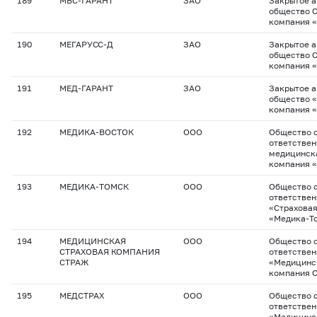
189
МВС-ГАРАНТ
ЗАО
Закрытое 
общество 
компания 
190
МЕГАРУСС-Д
ЗАО
Закрытое 
общество 
компания 
191
МЕД-ГАРАНТ
ЗАО
Закрытое 
общество 
компания 
192
МЕДИКА-ВОСТОК
ООО
Общество с
ответстве
медицинск
компания 
193
МЕДИКА-ТОМСК
ООО
Общество с
ответстве
«Страхова
«Медика-Т
194
МЕДИЦИНСКАЯ
ООО
Общество с
СТРАХОВАЯ КОМПАНИЯ
ответстве
СТРАЖ
«Медицинс
компания 
195
МЕДСТРАХ
ООО
Общество 
ответстве
«Медицинс