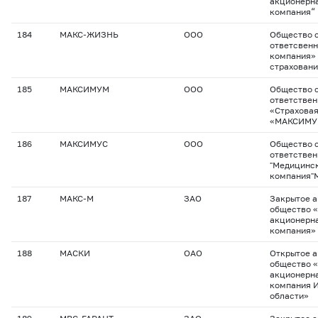
акционерна
компания“
184
МАКС-ЖИЗНЬ
ООО
Общество с
ответсвенн
компания»
страховани
185
МАКСИМУМ
ООО
Общество с
ответстве
«Страхова
«МАКСИМУ
186
МАКСИМУС
ООО
Общество с
ответстве
"Медицинск
компания"
187
МАКС-М
ЗАО
Закрытое 
общество 
акционерна
компания»
188
МАСКИ
ОАО
Открытое 
общество 
акционерна
компания 
области»