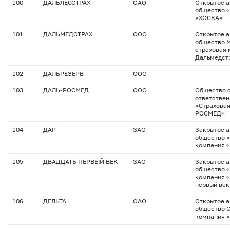
100
ДАЛЬЛЕССТРАХ
ОАО
Открытое 
общество «
«ХОСКА»
101
ДАЛЬМЕДСТРАХ
ООО
Открытое 
общество 
страховая 
Дальмедст
102
ДАЛЬРЕЗЕРВ
ООО
103
ДАЛЬ-РОСМЕД
ООО
Общество с
ответстве
«Страхова
РОСМЕД»
104
ДАР
ЗАО
Закрытое 
общество 
компания 
105
ДВАДЦАТЬ ПЕРВЫЙ ВЕК
ЗАО
Закрытое 
общество 
компания 
первый век
106
ДЕЛЬТА
ОАО
Открытое 
общество 
компания 