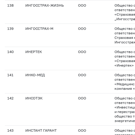
138
ИНГОССТРАХ-ЖИЗНЬ
ООО
Общество с
ответстве
«Страхова
„Ингосстр
139
ИНГОССТРАХ-М
ООО
Общество с
ответствен
Страховая 
Ингосстрах
140
ИНЕРТЕК
ООО
Общество с
ответстве
«Страхова
«Инертек»
141
ИНКО-МЕД
ООО
Общество с
ответстве
«Медицинс
компания 
142
ИНСОТЭК
ООО
Общество с
ответстве
«Инвестиц
и перестра
общество т
энергетич
143
ИНСТАНТ ГАРАНТ
ООО
Общество с
ответствен