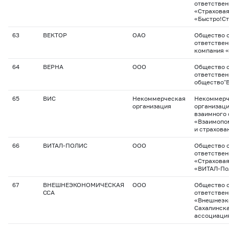
ответстве
«Страхова
«Быстро!С
63
ВЕКТОР
ОАО
Общество с
ответстве
компания 
64
ВЕРНА
ООО
Общество с
ответствен
общество"
65
ВИС
Некоммерческая
Некоммерч
организация
организац
взаимного 
«Взаимопо
и страхова
66
ВИТАЛ-ПОЛИС
ООО
Общество с
ответстве
«Страхова
«ВИТАЛ-По
67
ВНЕШНЕЭКОНОМИЧЕСКАЯ
ООО
Общество с
ССА
ответстве
«Внешнеэк
Сахалинска
ассоциаци