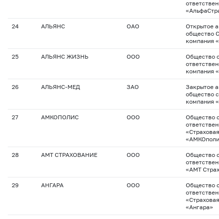
ответстве
«АльфаСтр
24
АЛЬЯНС
ОАО
Открытое 
общество 
компания 
25
АЛЬЯНС ЖИЗНЬ
ООО
Общество с
ответствен
компания 
26
АЛЬЯНС-МЕД
ЗАО
Закрытое 
общество с
компания 
27
АМКОПОЛИС
ООО
Общество с
ответстве
«Страхова
«АМКОполи
28
АМТ СТРАХОВАНИЕ
ООО
Общество с
ответстве
«АМТ Стра
29
АНГАРА
ООО
Общество с
ответстве
«Страхова
«Ангара»