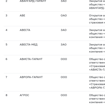
2
АВАНГАРД-ГАРАНТ
ЗАО
Закрытое 
общество «
АВАНГАРД-
3
АВЕ
ОАО
Открытое 
общество 
страховая 
4
АВЕСТА
ЗАО
Закрытое 
общество 
компания 
5
АВЕСТА-МЕД
ЗАО
Закрытое 
общество 
компания 
6
АВИСТА-ГАРАНТ
ООО
Общество с
ответстве
«Страхова
«АВИСТА-Г
7
АВРОРА-ГАРАНТ
ООО
Общество с
ответстве
«Страхова
«АВРОРА-Г
8
АГРОС
ООО
Общество с
ответстве
компания 