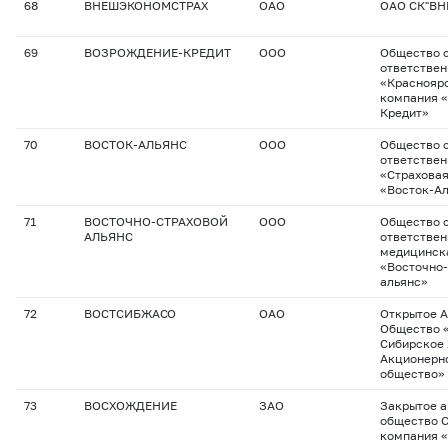
68
ВНЕШЭКОНОМСТРАХ
ОАО
ОАО СК"В
69
ВОЗРОЖДЕНИЕ-КРЕДИТ
ООО
Общество с
ответстве
«Красноярс
компания 
Кредит»
70
ВОСТОК-АЛЬЯНС
ООО
Общество с
ответстве
«Страхова
«Восток-А
71
ВОСТОЧНО-СТРАХОВОЙ
ООО
Общество с
АЛЬЯНС
ответствен
медицинск
«Восточно-
альянс»
72
ВОСТСИБЖАСО
ОАО
Открытое 
Общество 
Сибирское
Акционерн
общество»
73
ВОСХОЖДЕНИЕ
ЗАО
Закрытое 
общество 
компания 