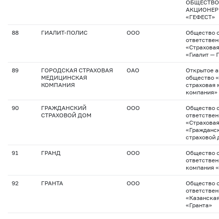
ОБЩЕСТВО
АКЦИОНЕР
«ГЕФЕСТ»
88
ГИАЛИТ-ПОЛИС
ООО
Общество с
ответстве
«Страхова
«Гиалит — 
89
ГОРОДСКАЯ СТРАХОВАЯ
ОАО
Открытое 
МЕДИЦИНСКАЯ
общество 
КОМПАНИЯ
страховая
компания»
90
ГРАЖДАНСКИЙ
ООО
Общество с
СТРАХОВОЙ ДОМ
ответстве
«Страхова
«Гражданс
страховой 
91
ГРАНД
ООО
Общество с
ответствен
компания 
92
ГРАНТА
ООО
Общество с
ответстве
«Казанская
«Гранта»