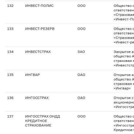
132
ИНВЕСТ-ПОЛИС
ООО
Общество с
ответстве
«Страхова
«Инвест-П
133
ИНВЕСТ-РЕЗЕРВ
ООО
Общество с
ответстве
«Страхова
«Инвест-р
134
ИНВЕСТСТРАХ
ЗАО
Закрытое 
общество 
страховая 
«Инвестст
135
ИНГВАР
ОАО
Открытое 
общество 
страховая 
«Ингвар»
136
ИНГОССТРАХ
ОАО
Открытое с
акционерн
«Ингосстр
137
ИНГОССТРАХ ОНДД
ООО
Общество с
КРЕДИТНОЕ
ответстве
СТРАХОВАНИЕ
«Ингосстр
Кредитное 