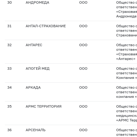
30
АНДРОМЕДА
ООО
Общество с
ответстве
«Страхова
Андромеда
31
АНТАЛ-СТРАХОВАНИЕ
ООО
Общество с
ответствен
Страхован
32
АНТАРЕС
ООО
Общество с
ответстве
«Страхова
«Антарес»
33
АПОГЕЙ МЕД
ООО
Общество с
ответствен
Компания 
34
АРКАДА
ООО
Общество с
ответствен
компания 
35
АРМС ТЕРРИТОРИЯ
ООО
Общество с
ответствен
медицинск
«АРМС Тер
36
АРСЕНАЛЪ
ООО
Общество с
ответстве