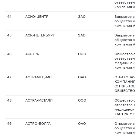
ответствен
компания 
44
АСКО-ЦЕНТР
ЗАО
Закрытое 
общество 
компания 
45
АСК-ПЕТЕРБУРГ
ЗАО
Закрытое 
общество 
компания 
46
АССТРА
ООО
Общество с
ответстве
Медицинск
компания 
47
АСТРАМЕД-МС
ОАО
СТРАХОВА
КОМПАНИЯ
(ОТКРЫТО
ОБЩЕСТВО
48
АСТРА-МЕТАЛЛ
ООО
Общество с
ответствен
медицинск
«АСТРА-МЕ
49
АСТРО-ВОЛГА
ОАО
Открытое 
общество 
компания 