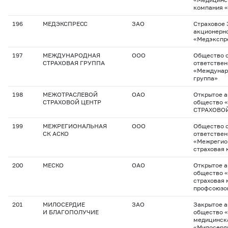
компания 
196
МЕДЭКСПРЕСС
ЗАО
Страховое 
акционерн
«Медэкспр
197
МЕЖДУНАРОДНАЯ
ООО
Общество с
СТРАХОВАЯ ГРУППА
ответстве
«Междунар
группа»
198
МЕЖОТРАСЛЕВОЙ
ОАО
Открытое 
СТРАХОВОЙ ЦЕНТР
общество
СТРАХОВО
199
МЕЖРЕГИОНАЛЬНАЯ
ООО
Общество с
СК АСКО
ответстве
«Межрегио
страховая
200
МЕСКО
ОАО
Открытое 
общество 
страховая 
профсоюзо
201
МИЛОСЕРДИЕ
ЗАО
Закрытое 
И БЛАГОПОЛУЧИЕ
общество 
медицинск
«Милосерд