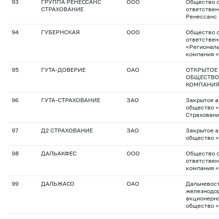
93
ГРУППА РЕНЕССАНС
ООО
Общество с
СТРАХОВАНИЕ
ответствен
Ренессанс
94
ГУБЕРНСКАЯ
ООО
Общество с
ответстве
«Региональ
компания 
95
ГУТА-ДОВЕРИЕ
ОАО
ОТКРЫТОЕ
ОБЩЕСТВО
КОМПАНИЯ
96
ГУТА-СТРАХОВАНИЕ
ЗАО
Закрытое 
общество 
Страхован
97
Д2 СТРАХОВАНИЕ
ЗАО
Закрытое 
общество «
98
ДАЛЬАКФЕС
ООО
Общество с
ответствен
компания 
99
ДАЛЬЖАСО
ОАО
Дальневос
железнодо
акционерно
общество 