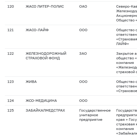
120
ЖАСО ЛИТЕР-ПОЛИС
ОАО
Северо-Ка
Железнодо
Акционерн
Общество 
121
ЖАСО-ЛАЙФ
ООО
Общество с
ответстве
«Страхова
ЛАЙФ»
122
ЖЕЛЕЗНОДОРОЖНЫЙ
ЗАО
Закрытое 
СТРАХОВОЙ ФОНД
общество 
компания
«Железнод
страховой 
123
ЖИВА
ООО
Общество с
ответстве
«Страхово
124
ЖСО-МЕДИЦИНА
ООО
125
ЗАБАЙКАЛМЕДСТРАХ
Государственное
Государств
унитарное
предприяти
предприятие
края » Гос
страховая
компания
«Забайкал