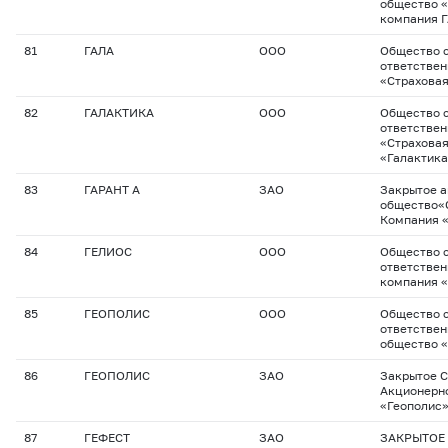
общество 
компания 
81
ГАЛА
ООО
Общество с
ответстве
«Страховая
82
ГАЛАКТИКА
ООО
Общество с
ответстве
«Страхова
«Галактик
83
ГАРАНТ А
ЗАО
Закрытое 
общество«
Компания «
84
ГЕЛИОС
ООО
Общество с
ответствен
компания «
85
ГЕОПОЛИС
ООО
Общество с
ответствен
общество 
86
ГЕОПОЛИС
ЗАО
Закрытое С
Акционерн
«Геополис
87
ГЕФЕСТ
ЗАО
ЗАКРЫТОЕ