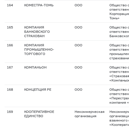
164
КОМЕСТРА-ТОМЬ
ООО
Общество с
ответствен
Корпорация
Томь»
165
КОМПАНИЯ
ООО
Общество с
БАНКОВСКОГО
ответстве
СТРАХОВАН
Банковског
166
КОМПАНИЯ
ООО
Общество с
ПРОМЫШЛЕННО-
ответстве
ТОРГОВОГО
промышлен
страхован
167
КОМПАНЬОН
ООО
Общество с
ответстве
«Страховая
«Компаньо
168
КОНЦЕПЦИЯ РЕ
ООО
Общество с
ответстве
«Перестра
компания 
169
КООПЕРАТИВНОЕ
Некоммерческая
Некоммерч
ЕДИНСТВО
организация
организац
взаимного 
«Кооперати