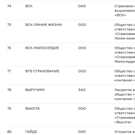
74
ВСК
ОАО
Страховое 
акционерн
«ВСК»
75
ВСК-ЛИНИЯ ЖИЗНИ
ООО
Общество с
ответстве
«Страховая
Линия жиз
76
ВСК-МИЛОСЕРДИЕ
ООО
Общество с
ответстве
«Страховая
Милосерди
77
ВТБ СТРАХОВАНИЕ
ООО
Общество с
ответствен
компания 
78
ВЫРУЧИМ!
ЗАО
Закрытое 
общество 
компания 
79
ВЫСОТА
ООО
Общество с
ответстве
«Страхова
«Высота»
80
ГАЙДЕ
ОАО
Открытое 