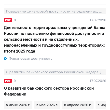
Повышение финансовой доступности на отдаленных, малонаселенных и труднодоступных территориях
8
17.07.2026
Деятельность территориальных учреждений Банка
России по повышению финансовой доступности в
сельской местности и на отдаленных,
малонаселенных и труднодоступных территориях:
итоги 2025 года
Финансовая доступность
О развитии банковского сектора Российской Федерации
9
17.07.2026
О развитии банковского сектора Российской
Федерации
в июне 2026 г.
в мае 2026 г.
в апреле 2026 г.
в марте