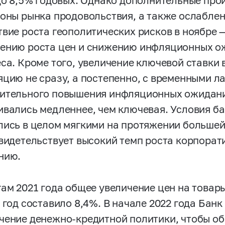
 до 8,5% годовых. Однако дополнительные п
роны рынка продовольствия, а также ослабле
твие роста геополитических рисков в ноябре
ению роста цен и снижению инфляционных о
еса. Кроме того, увеличение ключевой ставки 
яцию не сразу, а постепенно, с временными л
ительного повышения инфляционных ожидани
ивались медленнее, чем ключевая. Условия б
лись в целом мягкими на протяжении большей 
свидетельствует высокий темп роста корпорат
нию.
гам 2021 года общее увеличение цен на товары
1 год составило 8,4%. В начале 2022 года Бан
чение денежно-кредитной политики, чтобы о