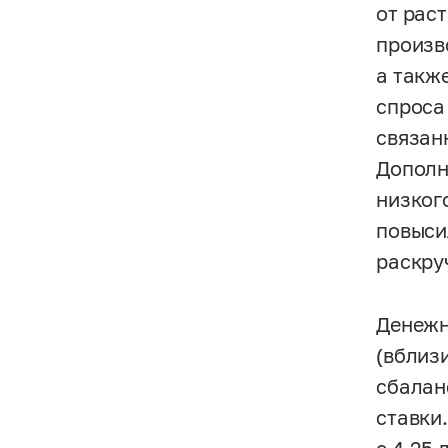
от рас
произв
а такж
спроса
связан
Дополн
низког
повыси
раскру
Денежн
(вблиз
сбалан
ставки