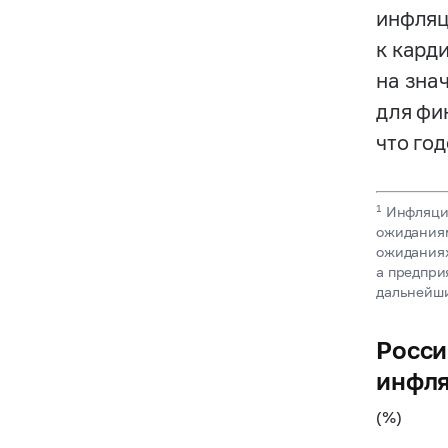
инфляц
к кард
на зна
для фи
что год
1
Инфляцио
ожиданиям
ожиданиях
а предпри
дальнейш
Росси
инфл
(%)