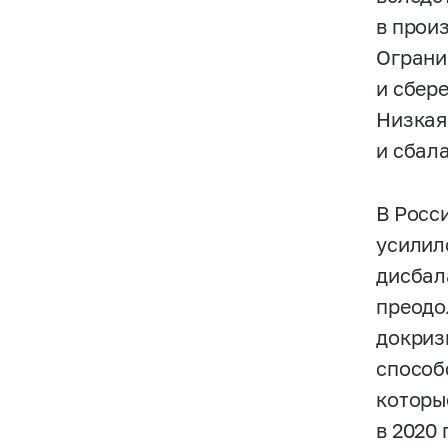
в прои
Ограни
и сбер
Низкая
и сбал
В Росс
усилил
дисбал
преодо
докриз
способ
которы
в 2020