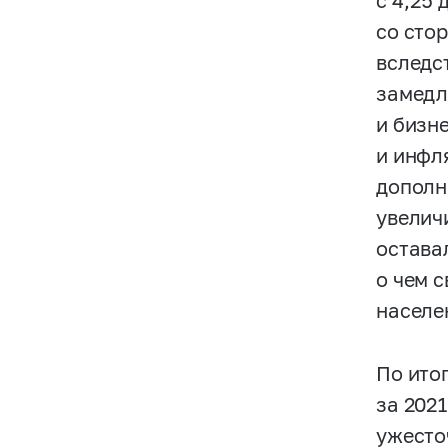
с 4,25
со сто
вследс
замедл
и бизн
и инфл
дополн
увелич
остава
о чем 
населе
По ито
за 202
ужесто