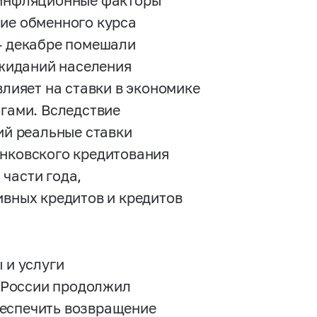
роинфляционные факторы
ние обменного курса
 — декабре помешали
жиданий населения
влияет на ставки в экономике
агами. Вследствие
й реальные ставки
анковского кредитования
части года,
ивных кредитов и кредитов
 и услуги
к России продолжил
беспечить возвращение