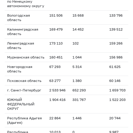
по Ненецкому
автономному округу
Вологодская
151 506
15 668
133 796
область
Калининградская
169 479
14 452
139 512
область
Ленинградская
173 110
102
159 266
область
Мурманская область
160 451
1 044
156 986
Новгородская
67 293
5 314
61 625
область
Псковская область
63 277
1 380
60 146
г. Санкт-Петербург
2 533 946
652 293
1 659 703
ЮЖНЫЙ
1 904 416
331 767
1 522 203
ФЕДЕРАЛЬНЫЙ
ОКРУГ
Республика Адыгея
22 864
1 446
20 744
(Адыгея)
Республика
10 013
0
9 987