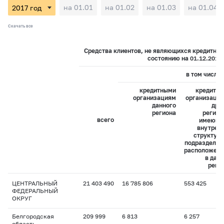
на 01.01
на 01.02
на 01.03
на 01.04
Скачать все
Средства клиентов, не являющихся кредитны
состоянию на 01.12.2017
в том числе:
кредитными
кредитн
организациям
организаци
данного
дру
региона
регион
всего
имеющи
внутрен
структур
подразделен
расположен
в дан
реги
ЦЕНТРАЛЬНЫЙ
21 403 490
16 785 806
553 425
ФЕДЕРАЛЬНЫЙ
ОКРУГ
Белгородская
209 999
6 813
6 257
область