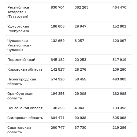
Республика
830 704
362 263
464 470
Татарстан
(Татарстан)
Удмуртская
186 605
29 947
152 801
Республика
Чувашская
132 659
8 057
120 097
Республика -
Чувашия
Пермский край
345 182
20 253
317 919
Кировская область
142 527
28 276
109 280
Нижегородская
574 920
58 455
493 063
область
Оренбургская
194 355
29 308
162 988
область
Пензенская область
138 356
4 043
133 393
Самарская область
604 471
90 938
505 098
Саратовская
260 747
37 730
219 286
область