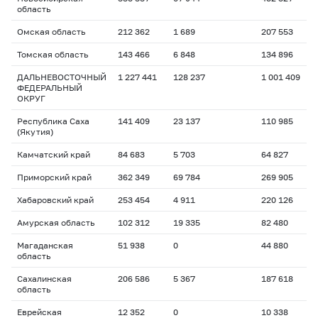
область
Омская область
212 362
1 689
207 553
Томская область
143 466
6 848
134 896
ДАЛЬНЕВОСТОЧНЫЙ
1 227 441
128 237
1 001 409
ФЕДЕРАЛЬНЫЙ
ОКРУГ
Республика Саха
141 409
23 137
110 985
(Якутия)
Камчатский край
84 683
5 703
64 827
Приморский край
362 349
69 784
269 905
Хабаровский край
253 454
4 911
220 126
Амурская область
102 312
19 335
82 480
Магаданская
51 938
0
44 880
область
Сахалинская
206 586
5 367
187 618
область
Еврейская
12 352
0
10 338