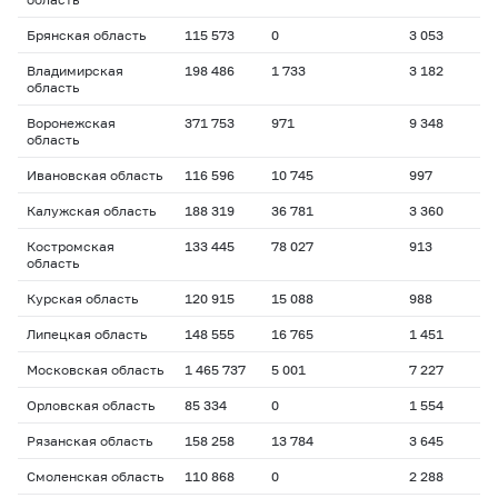
Брянская область
115 573
0
3 053
Владимирская
198 486
1 733
3 182
область
Воронежская
371 753
971
9 348
область
Ивановская область
116 596
10 745
997
Калужская область
188 319
36 781
3 360
Костромская
133 445
78 027
913
область
Курская область
120 915
15 088
988
Липецкая область
148 555
16 765
1 451
Московская область
1 465 737
5 001
7 227
Орловская область
85 334
0
1 554
Рязанская область
158 258
13 784
3 645
Смоленская область
110 868
0
2 288