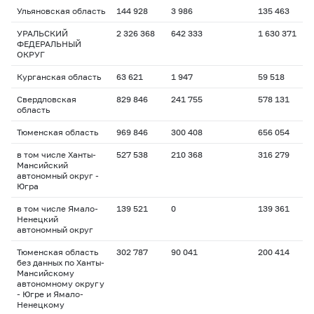
Ульяновская область
144 928
3 986
135 463
УРАЛЬСКИЙ
2 326 368
642 333
1 630 371
ФЕДЕРАЛЬНЫЙ
ОКРУГ
Курганская область
63 621
1 947
59 518
Свердловская
829 846
241 755
578 131
область
Тюменская область
969 846
300 408
656 054
в том числе Ханты-
527 538
210 368
316 279
Мансийский
автономный округ -
Югра
в том числе Ямало-
139 521
0
139 361
Ненецкий
автономный округ
Тюменская область
302 787
90 041
200 414
без данных по Ханты-
Мансийскому
автономному округу
- Югре и Ямало-
Ненецкому