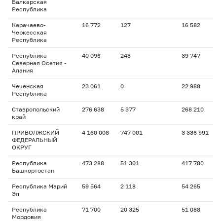
Балкарская
Республика
Карачаево-
16 772
127
16 582
Черкесская
Республика
Республика
40 096
243
39 747
Северная Осетия -
Алания
Чеченская
23 061
0
22 988
Республика
Ставропольский
276 638
5 377
268 210
край
ПРИВОЛЖСКИЙ
4 160 008
747 001
3 336 991
ФЕДЕРАЛЬНЫЙ
ОКРУГ
Республика
473 288
51 301
417 780
Башкортостан
Республика Марий
59 564
2 118
54 265
Эл
Республика
71 700
20 325
51 088
Мордовия