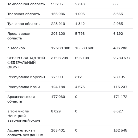
Тамбовская область
99 795
2 318
86
Тверская область
156 936
1 005
3 665
Тульская область
225 913
1 342
2 935
Ярославская
208 100
5 798
6 192
область
г. Москва
17 288 908
16 589 636
496 283
СЕВЕРО-ЗАПАДНЫЙ
3 698 299
695 139
2 730 577
ФЕДЕРАЛЬНЫЙ
ОКРУГ
Республика Карелия
77 993
312
73 135
Республика Коми
124 184
4 575
115 237
Архангельская
177 060
0
171 172
область
в том числе
8 629
0
8 627
Ненецкий
автономный округ
Архангельская
168 431
0
162 545
область без данных