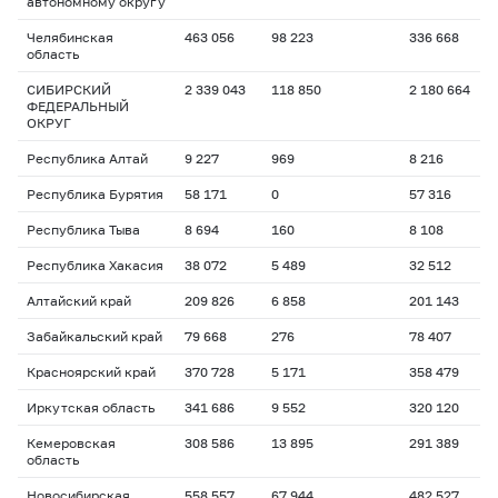
автономному округу
Челябинская
463 056
98 223
336 668
область
СИБИРСКИЙ
2 339 043
118 850
2 180 664
ФЕДЕРАЛЬНЫЙ
ОКРУГ
Республика Алтай
9 227
969
8 216
Республика Бурятия
58 171
0
57 316
Республика Тыва
8 694
160
8 108
Республика Хакасия
38 072
5 489
32 512
Алтайский край
209 826
6 858
201 143
Забайкальский край
79 668
276
78 407
Красноярский край
370 728
5 171
358 479
Иркутская область
341 686
9 552
320 120
Кемеровская
308 586
13 895
291 389
область
Новосибирская
558 557
67 944
482 527