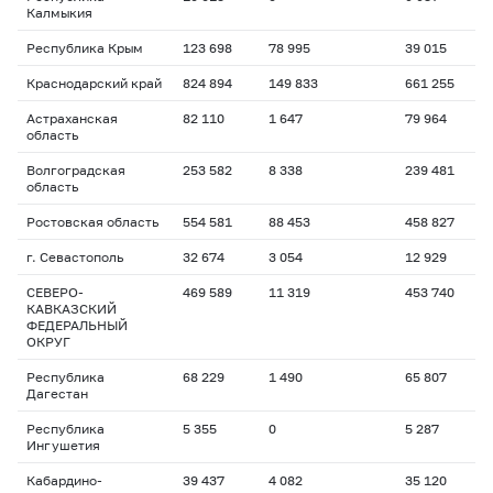
Калмыкия
Республика Крым
123 698
78 995
39 015
Краснодарский край
824 894
149 833
661 255
Астраханская
82 110
1 647
79 964
область
Волгоградская
253 582
8 338
239 481
область
Ростовская область
554 581
88 453
458 827
г. Севастополь
32 674
3 054
12 929
СЕВЕРО-
469 589
11 319
453 740
КАВКАЗСКИЙ
ФЕДЕРАЛЬНЫЙ
ОКРУГ
Республика
68 229
1 490
65 807
Дагестан
Республика
5 355
0
5 287
Ингушетия
Кабардино-
39 437
4 082
35 120