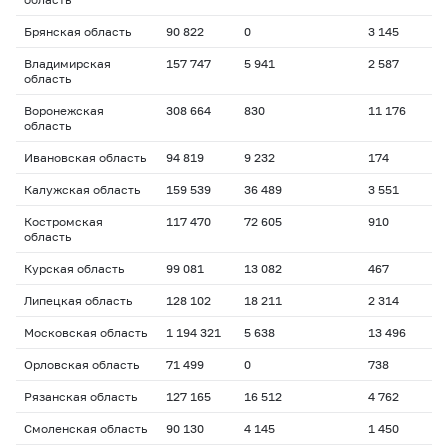
Брянская область
90 822
0
3 145
Владимирская
157 747
5 941
2 587
область
Воронежская
308 664
830
11 176
область
Ивановская область
94 819
9 232
174
Калужская область
159 539
36 489
3 551
Костромская
117 470
72 605
910
область
Курская область
99 081
13 082
467
Липецкая область
128 102
18 211
2 314
Московская область
1 194 321
5 638
13 496
Орловская область
71 499
0
738
Рязанская область
127 165
16 512
4 762
Смоленская область
90 130
4 145
1 450