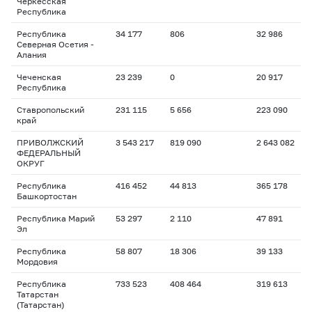
Черкесская
Республика
Республика
34 177
806
32 986
Северная Осетия -
Алания
Чеченская
23 239
0
20 917
Республика
Ставропольский
231 115
5 656
223 090
край
ПРИВОЛЖСКИЙ
3 543 217
819 090
2 643 082
ФЕДЕРАЛЬНЫЙ
ОКРУГ
Республика
416 452
44 813
365 178
Башкортостан
Республика Марий
53 297
2 110
47 891
Эл
Республика
58 807
18 306
39 133
Мордовия
Республика
733 523
408 464
319 613
Татарстан
(Татарстан)