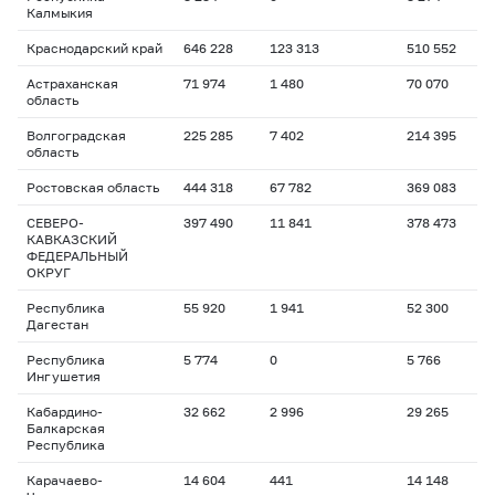
Калмыкия
Краснодарский край
646 228
123 313
510 552
Астраханская
71 974
1 480
70 070
область
Волгоградская
225 285
7 402
214 395
область
Ростовская область
444 318
67 782
369 083
СЕВЕРО-
397 490
11 841
378 473
КАВКАЗСКИЙ
ФЕДЕРАЛЬНЫЙ
ОКРУГ
Республика
55 920
1 941
52 300
Дагестан
Республика
5 774
0
5 766
Ингушетия
Кабардино-
32 662
2 996
29 265
Балкарская
Республика
Карачаево-
14 604
441
14 148