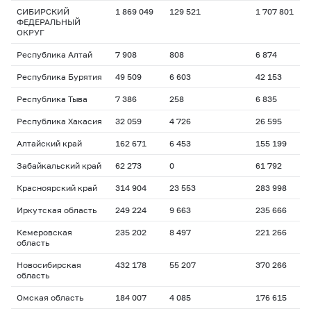
СИБИРСКИЙ
1 869 049
129 521
1 707 801
ФЕДЕРАЛЬНЫЙ
ОКРУГ
Республика Алтай
7 908
808
6 874
Республика Бурятия
49 509
6 603
42 153
Республика Тыва
7 386
258
6 835
Республика Хакасия
32 059
4 726
26 595
Алтайский край
162 671
6 453
155 199
Забайкальский край
62 273
0
61 792
Красноярский край
314 904
23 553
283 998
Иркутская область
249 224
9 663
235 666
Кемеровская
235 202
8 497
221 266
область
Новосибирская
432 178
55 207
370 266
область
Омская область
184 007
4 085
176 615