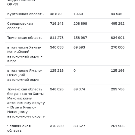
ОКРУГ
Курганская область
48 870
1 469
44 546
Свердловская
716 148
208 898
495 292
область
Тюменская область
811 273
158 967
634 901
в том числе Ханты-
340 033
69 593
270 000
Мансийский
автономный округ -
Югра
в том числе Ямало-
125 215
0
125 166
Ненецкий
автономный округ
Тюменская область
346 026
89 374
239 736
без данных по Ханты-
Мансийскому
автономному округу
- Югре и Ямало-
Ненецкому
автономному округу
Челябинская
370 389
83 527
261 906
область