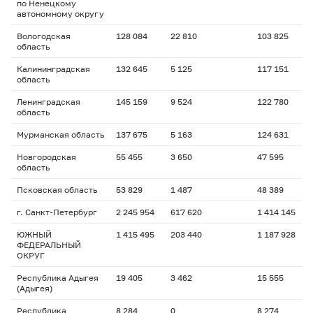
по Ненецкому
автономному округу
Вологодская
128 084
22 810
103 825
область
Калининградская
132 645
5 125
117 151
область
Ленинградская
145 159
9 524
122 780
область
Мурманская область
137 675
5 163
124 631
Новгородская
55 455
3 650
47 595
область
Псковская область
53 829
1 487
48 389
г. Санкт-Петербург
2 245 954
617 620
1 414 145
ЮЖНЫЙ
1 415 495
203 440
1 187 928
ФЕДЕРАЛЬНЫЙ
ОКРУГ
Республика Адыгея
19 405
3 462
15 555
(Адыгея)
Республика
8 284
0
8 274