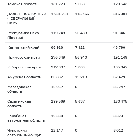
Томская область
131 729
9 668
120 543
ДАЛЬНЕВОСТОЧНЫЙ
1 031 914
115 455
815 394
ФЕДЕРАЛЬНЫЙ
ОКРУГ
Республика Саха
119 748
20 433
91 346
(Якутия)
Камчатский край
66 926
7 922
46 796
Приморский край
276 349
56 940
191 149
Хабаровский край
217 337
5 309
185 347
Амурская область
86 882
19 213
67 429
Магаданская
42 067
0
35 947
область
Сахалинская
199 569
5 637
180 475
область
Еврейская
10 888
0
8 893
автономная область
Чукотский
12 147
0
8 012
автономный округ