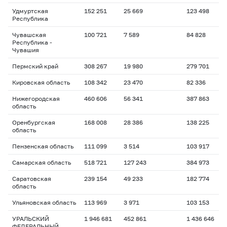
Удмуртская
152 251
25 669
123 498
Республика
Чувашская
100 721
7 589
84 828
Республика -
Чувашия
Пермский край
308 267
19 980
279 701
Кировская область
108 342
23 470
82 336
Нижегородская
460 606
56 341
387 863
область
Оренбургская
168 008
28 386
138 225
область
Пензенская область
111 099
3 514
103 917
Самарская область
518 721
127 243
384 973
Саратовская
239 154
49 233
182 774
область
Ульяновская область
113 969
3 971
103 153
УРАЛЬСКИЙ
1 946 681
452 861
1 436 646
ФЕДЕРАЛЬНЫЙ