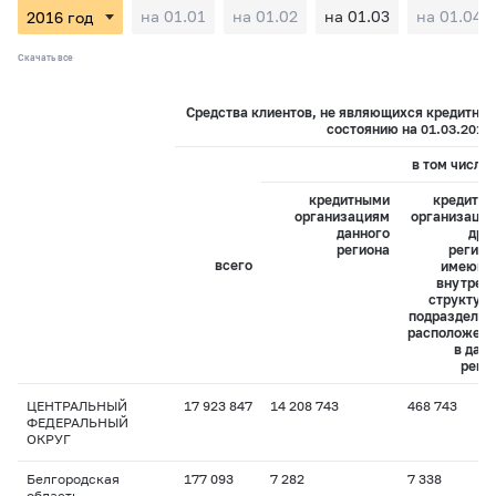
на 01.01
на 01.02
на 01.03
на 01.04
Скачать все
Средства клиентов, не являющихся кредитны
состоянию на 01.03.2016
в том числе:
кредитными
кредитн
организациям
организаци
данного
дру
региона
регион
всего
имеющи
внутрен
структур
подразделен
расположен
в дан
реги
ЦЕНТРАЛЬНЫЙ
17 923 847
14 208 743
468 743
ФЕДЕРАЛЬНЫЙ
ОКРУГ
Белгородская
177 093
7 282
7 338
область