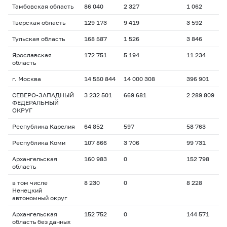
Тамбовская область
86 040
2 327
1 062
Тверская область
129 173
9 419
3 592
Тульская область
168 587
1 526
3 846
Ярославская
172 751
5 194
11 234
область
г. Москва
14 550 844
14 000 308
396 901
СЕВЕРО-ЗАПАДНЫЙ
3 232 501
669 681
2 289 809
ФЕДЕРАЛЬНЫЙ
ОКРУГ
Республика Карелия
64 852
597
58 763
Республика Коми
107 866
3 706
99 731
Архангельская
160 983
0
152 798
область
в том числе
8 230
0
8 228
Ненецкий
автономный округ
Архангельская
152 752
0
144 571
область без данных