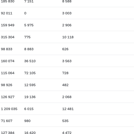
185 830
7 151
8 588
92 011
0
3 003
159 949
5 975
2 906
315 304
775
10 118
98 833
8 883
626
160 074
36 510
3 563
115 064
72 105
728
98 926
12 595
482
126 927
19 136
2 068
1 209 035
6 015
12 481
71 607
980
535
127 384
16 420
4 472