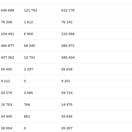
645 688
121 752
510 176
78 208
1 612
76 142
229 491
6 900
219 368
460 877
68 045
385 971
407 362
13 731
385 424
59 492
2 237
55 638
9 212
0
9 201
33 270
3 085
29 714
15 753
766
14 975
34 940
861
33 636
28 004
0
25 267