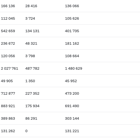
166 136
28 416
136 066
112 045
3 724
105 626
542 659
134 131
401 735
236 672
48 321
181 162
120 056
3 798
108 664
2 027 761
487 782
1 480 629
49 905
1 350
45 952
712 877
227 352
473 200
883 921
175 934
691 490
389 863
86 291
303 144
131 262
0
131 221