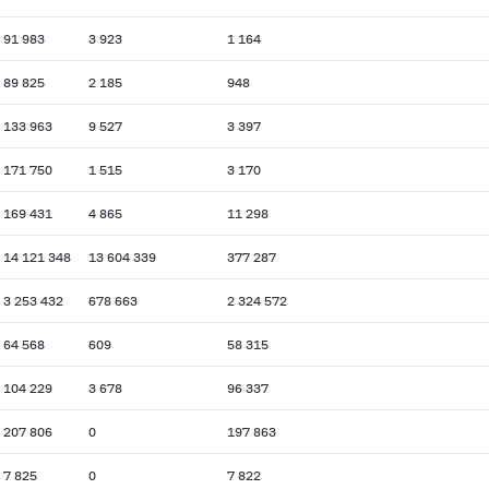
91 983
3 923
1 164
89 825
2 185
948
133 963
9 527
3 397
171 750
1 515
3 170
169 431
4 865
11 298
14 121 348
13 604 339
377 287
3 253 432
678 663
2 324 572
64 568
609
58 315
104 229
3 678
96 337
207 806
0
197 863
7 825
0
7 822