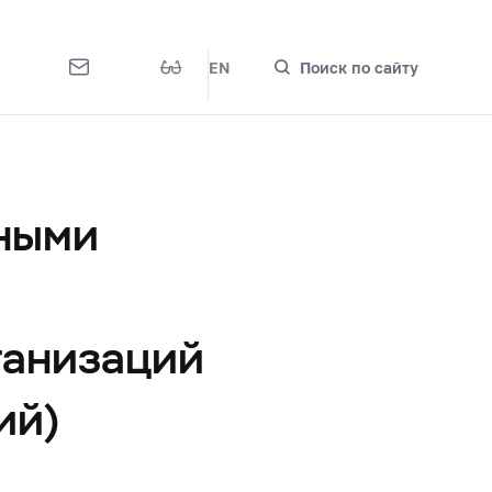
EN
Поиск по сайту
тными
ганизаций
ий)