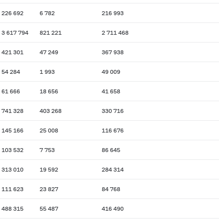
226 692
6 782
216 993
3 617 794
821 221
2 711 468
421 301
47 249
367 938
54 284
1 993
49 009
61 666
18 656
41 658
741 328
403 268
330 716
145 166
25 008
116 676
103 532
7 753
86 645
313 010
19 592
284 314
111 623
23 827
84 768
488 315
55 487
416 490