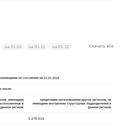
Скачать все
на 01.10
на 01.11
на 01.12
анизациями по состоянию на 01.01.2016
м числе:
ионов, имеющими
кредитными организациями других регионов, не
расположенные в
имеющими внутренних структурных подразделений в
данном регионе
данном регионе
3 279 514