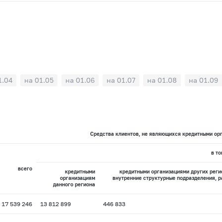
1.04
на 01.05
на 01.06
на 01.07
на 01.08
на 01.09
Средства клиентов, не являющихся кредитными орг
в то
всего
кредитными
кредитными организациями других рег
организациям
внутренние структурные подразделения, 
данного региона
17 539 246
13 812 899
446 833