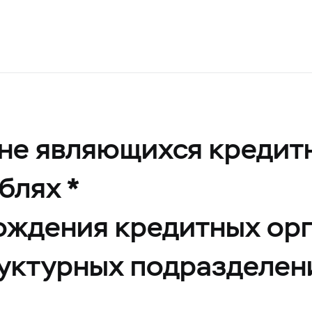
 не являющихся креди
блях *
хождения кредитных ор
руктурных подразделен