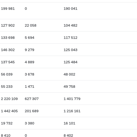
199 981
0
190 041
127 902
22 058
104 482
133 698
5 694
117 512
146 302
9 279
125 043
137 545
4 889
125 484
56 039
3 678
48 002
55 233
1 471
49 758
2 220 109
627 307
1 401 779
1 442 405
201 689
1 216 161
19 732
3 380
16 101
8 410
0
8 402