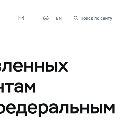
EN
Поиск по сайту
вленных
нтам
 федеральным