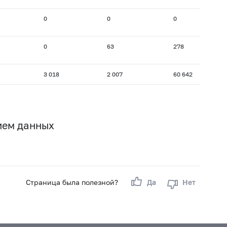
0
0
0
0
63
278
3 018
2 007
60 642
ием данных
Страница была полезной?
Да
Нет