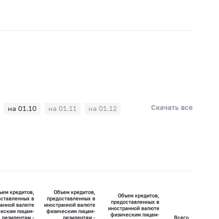
Скачать все
на 01.10
на 01.11
на 01.12
ъем кредитов,
Объем кредитов,
Объем кредитов,
ставленных в
предоставленных в
предоставленных в
анной валюте
иностранной валюте
иностранной валюте
еским лицам-
физическим лицам-
физическим лицам-
резидентам -
резидентам -
Всего