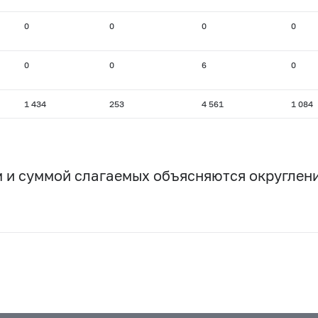
0
0
0
0
0
0
6
0
1 434
253
4 561
1 084
 и суммой слагаемых объясняются округлен