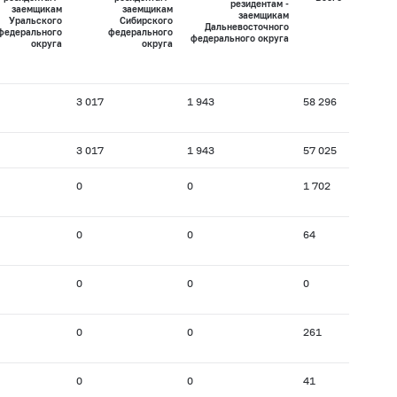
резидентам -
заемщикам
заемщикам
заемщикам
Уральского
Сибирского
Дальневосточного
федерального
федерального
федерального округа
округа
округа
3 017
1 943
58 296
3 017
1 943
57 025
0
0
1 702
0
0
64
0
0
0
0
0
261
0
0
41