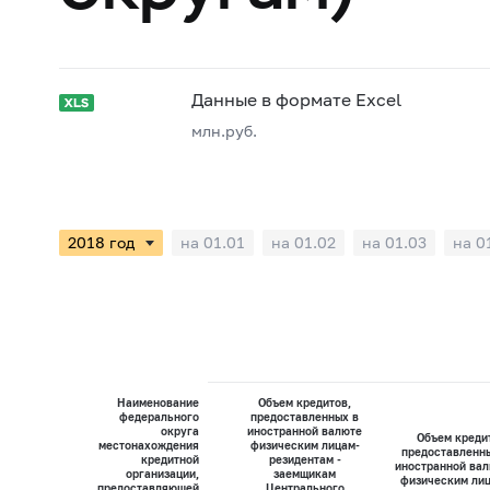
Данные в формате Excel
млн.руб.
на 01.01
на 01.02
на 01.03
на 0
Наименование
Объем кредитов,
федерального
предоставленных в
округа
иностранной валюте
Объем креди
местонахождения
физическим лицам-
предоставленн
кредитной
резидентам -
иностранной ва
организации,
заемщикам
физическим ли
предоставляющей
Центрального