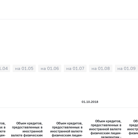
1.04
на 01.05
на 01.06
на 01.07
на 01.08
на 01.09
01.10.2018
Объем кредитов,
Об
тов,
Объем кредитов,
Объем кредитов,
предоставленных в
предо
ых в
предоставленных в
предоставленных в
иностранной валюте
иностр
люте
иностранной
иностранной валюте
физическим лицам-
физич
цам-
валюте физическим
физическим лицам-
резидентам -