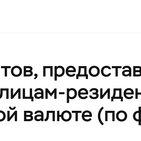
тов, предоста
лицам-резиде
ой валюте (по