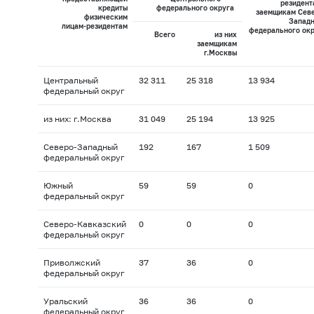
резидент
кредиты
федерального округа
заемщикам Севе
физическим
Западн
лицам-резидентам
федерального ок
Всего
из них
заемщикам
г.Москвы
Центральный
32 311
25 318
13 934
федеральный округ
из них: г.Москва
31 049
25 194
13 925
Северо-Западный
192
167
1 509
федеральный округ
Южный
59
59
0
федеральный округ
Северо-Кавказский
0
0
0
федеральный округ
Приволжский
37
36
0
федеральный округ
Уральский
36
36
0
федеральный округ