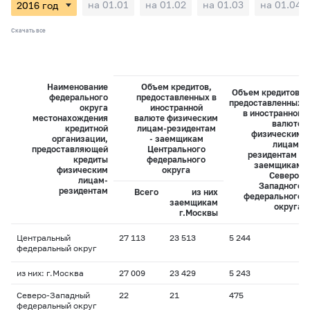
на 01.01
на 01.02
на 01.03
на 01.04
Скачать все
Наименование
Объем кредитов,
Объем кредитов,
федерального
предоставленных в
предоставленных
округа
иностранной
в иностранной
местонахождения
валюте физическим
валюте
кредитной
лицам-резидентам
физическим
организации,
- заемщикам
лицам-
предоставляющей
Центрального
резидентам -
кредиты
федерального
заемщикам
физическим
округа
Северо-
лицам-
Западного
резидентам
Всего
из них
федерального
заемщикам
округа
г.Москвы
Центральный
27 113
23 513
5 244
федеральный округ
из них: г.Москва
27 009
23 429
5 243
Северо-Западный
22
21
475
федеральный округ