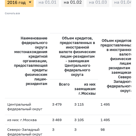
на 01.01
на 01.02
на 01.03
на 01.04
Скачать все
Наименование
Объем кредитов,
Объем кредитов,
федерального
предоставленных в
предоставленных
округа
иностранной
в иностранной
местонахождения
валюте физическим
валюте
кредитной
лицам-резидентам
физическим
организации,
- заемщикам
лицам-
предоставляющей
Центрального
резидентам -
кредиты
федерального
заемщикам
физическим
округа
Северо-
лицам-
Западного
резидентам
Всего
из них
федерального
заемщикам
округа
г.Москвы
Центральный
3 479
3 115
1 495
федеральный округ
из них: г.Москва
3 469
3 105
1 495
Северо-Западный
3
3
98
федеральный округ