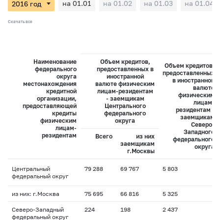
на 01.01
на 01.02
на 01.03
на 01.04
Скачать все
Наименование
Объем кредитов,
Объем кредитов,
федерального
предоставленных в
предоставленных
округа
иностранной
в иностранной
местонахождения
валюте физическим
валюте
кредитной
лицам-резидентам
физическим
организации,
- заемщикам
лицам-
предоставляющей
Центрального
резидентам -
кредиты
федерального
заемщикам
физическим
округа
Северо-
лицам-
Западного
резидентам
Всего
из них
федерального
заемщикам
округа
г.Москвы
Центральный
79 288
69 767
5 803
федеральный округ
из них: г.Москва
75 695
66 816
5 325
Северо-Западный
224
198
2 437
федеральный округ