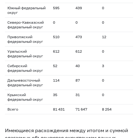
Южный федеральный
595
439
0
округ
Северо-Кавказский
0
0
0
федеральный округ
Приволжский
510
473
12
федеральный округ
Уральский
612
612
0
федеральный округ
Сибирский
52
40
3
федеральный округ
Дальневосточный
114
87
0
федеральный округ
Крымский
35
31
0
федеральный округ
Всего
81 431
71 647
8 254
Имеющиеся расхождения между итогом и суммой
слагаемых объясняются округлением данных