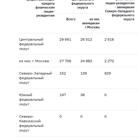
лицам-резидентам
кредиты
федерального
- заемщикам
физическим
округа
Северо-Западного
лицам-
федерального
резидентам
Всего
из них
округа
заемщикам
г.Москвы
Центральный
29 661
26 512
2 616
федеральный
округ
из них: г.Москва
27 708
24 882
2 272
Северо-Западный
152
139
829
федеральный
округ
Южный
147
38
0
федеральный
округ
Северо-
0
0
0
Кавказский
федеральный
округ