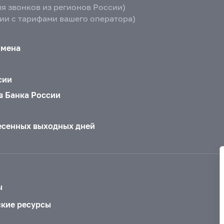
ля звонков из регионов России)
вии с тарифами вашего оператора)
бмена
сии
в Банка России
есенных выходных дней
ы
ские ресурсы