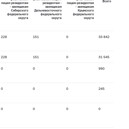
Всего
лицам-резидентам
резидентам -
лицам-резидентам
- заемщикам
заемщикам
- заемщикам
Сибирского
Дальневосточного
Крымского
федерального
федерального
федерального
округа
округа
округа
228
151
0
33 842
228
151
0
31 545
0
0
0
990
0
0
0
245
0
0
0
0