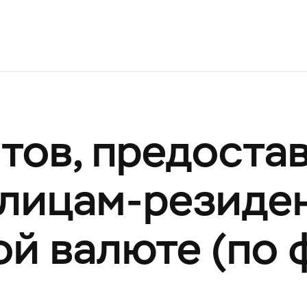
тов, предоста
лицам-резиде
ой валюте (по