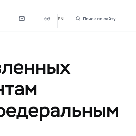
EN
Поиск по сайту
вленных
нтам
 федеральным