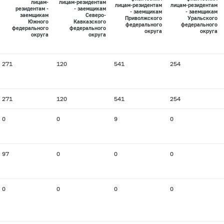
лицам-
лицам-резидентам
лицам-резидентам
лицам-резидентам
резидентам -
- заемщикам
- заемщикам
- заемщикам
заемщикам
Северо-
Приволжского
Уральского
Южного
Кавказского
федерального
федерального
федерального
федерального
округа
округа
округа
округа
271
120
541
254
271
120
541
254
0
0
9
0
97
0
0
0
0
0
0
0