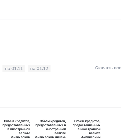
Скачать все
на 01.11
на 01.12
Объем кредитов,
Объем кредитов,
Объем кредитов,
предоставленных
предоставленных в
предоставленных
в иностранной
иностранной
в иностранной
валюте
валюте
валюте
физическим
физическим лицам-
физическим