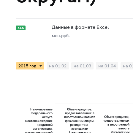
Данные в формате Excel
млн.руб.
на 01.02
на 01.03
на 01.04
на 0
Наименование
Объем кредитов,
федерального
предоставленных в
Объем кредитов,
округа
иностранной валюте
предоставленных
местонахождения
физическим лицам-
в иностранной
кредитной
резидентам -
валюте
организации,
заемщикам
физическим
предоставляющей
Центрального