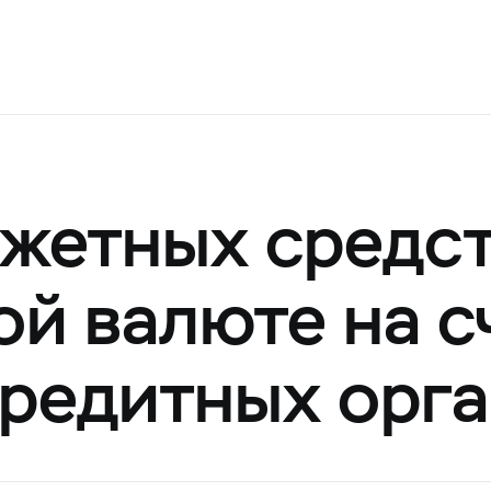
жетных средст
й валюте на с
кредитных орга