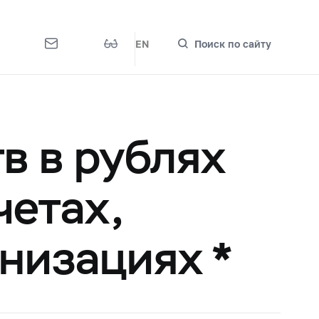
EN
Поиск по сайту
в в рублях
четах,
низациях *