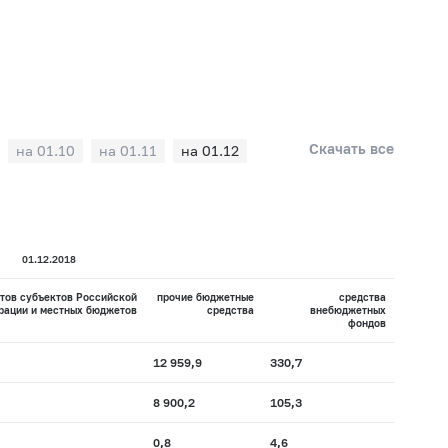
Скачать все
на 01.10
на 01.11
на 01.12
01.12.2018
тов субъектов Российской
прочие бюджетные
средства
рации и местных бюджетов
средства
внебюджетных
фондов
12 959,9
330,7
8 900,2
105,3
0,8
4,6