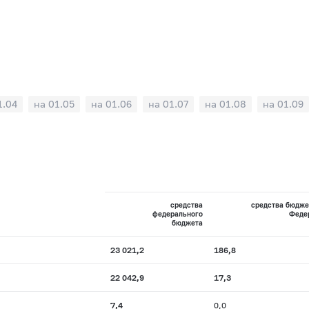
1.04
на 01.05
на 01.06
на 01.07
на 01.08
на 01.09
средства
средства бюдже
федерального
Феде
бюджета
23 021,2
186,8
22 042,9
17,3
7,4
0,0