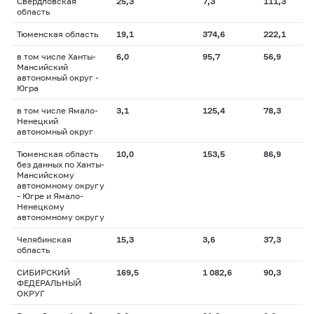
Свердловская
25,3
7,3
111,3
область
Тюменская область
19,1
374,6
222,1
в том числе Ханты-
6,0
95,7
56,9
Мансийский
автономный округ -
Югра
в том числе Ямало-
3,1
125,4
78,3
Ненецкий
автономный округ
Тюменская область
10,0
153,5
86,9
без данных по Ханты-
Мансийскому
автономному округу
- Югре и Ямало-
Ненецкому
автономному округу
Челябинская
15,3
3,6
37,3
область
СИБИРСКИЙ
169,5
1 082,6
90,3
ФЕДЕРАЛЬНЫЙ
ОКРУГ