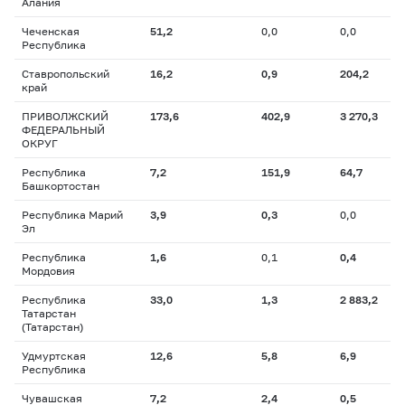
Алания
Чеченская
51,2
0,0
0,0
Республика
Ставропольский
16,2
0,9
204,2
край
ПРИВОЛЖСКИЙ
173,6
402,9
3 270,3
ФЕДЕРАЛЬНЫЙ
ОКРУГ
Республика
7,2
151,9
64,7
Башкортостан
Республика Марий
3,9
0,3
0,0
Эл
Республика
1,6
0,1
0,4
Мордовия
Республика
33,0
1,3
2 883,2
Татарстан
(Татарстан)
Удмуртская
12,6
5,8
6,9
Республика
Чувашская
7,2
2,4
0,5