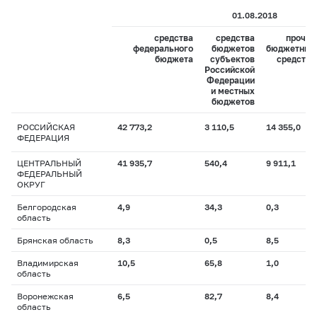
01.08.2018
средства
средства
прочие
федерального
бюджетов
бюджетные
бюджета
субъектов
средства
Российской
Федерации
и местных
бюджетов
РОССИЙСКАЯ
42 773,2
3 110,5
14 355,0
ФЕДЕРАЦИЯ
ЦЕНТРАЛЬНЫЙ
41 935,7
540,4
9 911,1
ФЕДЕРАЛЬНЫЙ
ОКРУГ
Белгородская
4,9
34,3
0,3
область
Брянская область
8,3
0,5
8,5
Владимирская
10,5
65,8
1,0
область
Воронежская
6,5
82,7
8,4
область