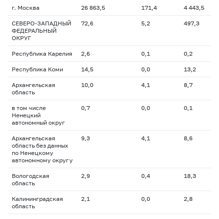
г. Москва
26 863,5
171,4
4 443,5
СЕВЕРО-ЗАПАДНЫЙ
72,6
5,2
497,3
ФЕДЕРАЛЬНЫЙ
ОКРУГ
Республика Карелия
2,6
0,1
0,2
Республика Коми
14,5
0,0
13,2
Архангельская
10,0
4,1
8,7
область
в том числе
0,7
0,0
0,1
Ненецкий
автономный округ
Архангельская
9,3
4,1
8,6
область без данных
по Ненецкому
автономному округу
Вологодская
2,9
0,4
18,3
область
Калининградская
2,1
0,0
2,8
область