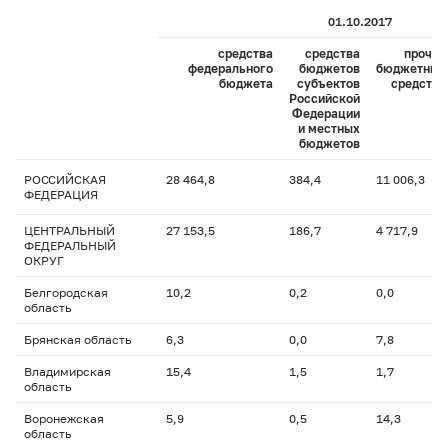
01.10.2017
средства
средства
прочие
федерального
бюджетов
бюджетные
бюджета
субъектов
средства
Российской
Федерации
и местных
бюджетов
РОССИЙСКАЯ
28 464,8
384,4
11 006,3
ФЕДЕРАЦИЯ
ЦЕНТРАЛЬНЫЙ
27 153,5
186,7
4 717,9
ФЕДЕРАЛЬНЫЙ
ОКРУГ
Белгородская
10,2
0,2
0,0
область
Брянская область
6,3
0,0
7,8
Владимирская
15,4
1,5
1,7
область
Воронежская
5,9
0,5
14,3
область