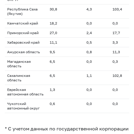
Республика Саха
30,8
4,3
103,4
(Якутия)
Камчатский край
18,2
0,0
0,0
Приморский край
27,0
2,4
17,7
Хабаровский край
11,1
0,5
3,3
Амурская область
9,5
0,8
11,3
Магаданская
6,5
0,0
0,3
область
Сахалинская
6,5
1,1
102,8
область
Еврейская
1,3
0,0
0,0
автономная область
Чукотский
0,6
0,0
0,0
автономный округ
* С учетом данных по государственной корпорации