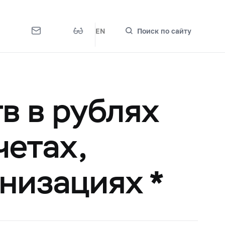
EN
Поиск по сайту
в в рублях
четах,
низациях *