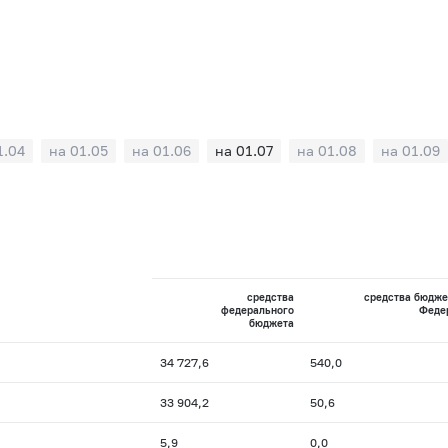
1.04
на 01.05
на 01.06
на 01.07
на 01.08
на 01.09
средства
средства бюдже
федерального
Феде
бюджета
34 727,6
540,0
33 904,2
50,6
5,9
0,0