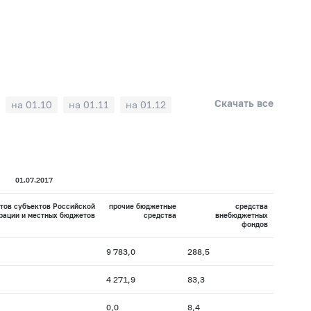
Скачать все
на 01.10
на 01.11
на 01.12
01.07.2017
тов субъектов Российской
прочие бюджетные
средства
рации и местных бюджетов
средства
внебюджетных
фондов
9 783,0
288,5
4 271,9
83,3
0,0
8,4