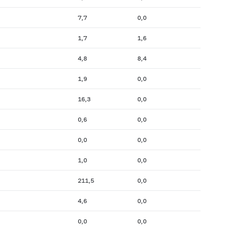
7,7
0,0
1,7
1,6
4,8
8,4
1,9
0,0
16,3
0,0
0,6
0,0
0,0
0,0
1,0
0,0
211,5
0,0
4,6
0,0
0,0
0,0