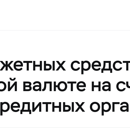
жетных средст
й валюте на с
кредитных орга