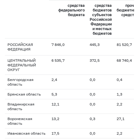
средства
средства
прочие
федерального
бюджетов
бюджетные
бюджета
субъектов
средства
Российской
Федерации
и местных
бюджетов
РОССИЙСКАЯ
7 846,0
445,3
81 520,7
ФЕДЕРАЦИЯ
ЦЕНТРАЛЬНЫЙ
6 535,7
372,5
68 740,4
ФЕДЕРАЛЬНЫЙ
ОКРУГ
Белгородская
2,4
0,0
0,4
область
Брянская область
5,3
0,0
1,3
Владимирская
12,1
0,0
2,2
область
Воронежская
13,2
0,3
27,1
область
Ивановская область
17,5
0,0
2,2