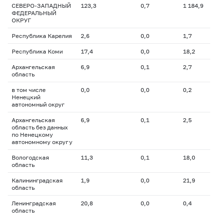
СЕВЕРО-ЗАПАДНЫЙ
123,3
0,7
1 184,9
ФЕДЕРАЛЬНЫЙ
ОКРУГ
Республика Карелия
2,6
0,0
1,7
Республика Коми
17,4
0,0
18,2
Архангельская
6,9
0,1
2,7
область
в том числе
0,0
0,0
0,2
Ненецкий
автономный округ
Архангельская
6,9
0,1
2,5
область без данных
по Ненецкому
автономному округу
Вологодская
11,3
0,1
18,0
область
Калининградская
1,9
0,0
21,9
область
Ленинградская
20,8
0,0
0,4
область