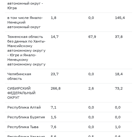
автономный округ -
Югра
в том числе Ямало-
1,8
0,0
145,4
Ненецкий
автономный округ
Тюменская область
14,7
67,9
37,8
без данных по Ханты-
Мансийскому
автономному округу
- Югре и Ямало-
Ненецкому
автономному округу
Челябинская
23,7
0,0
18,4
область
СИБИРСКИЙ
266,8
2,6
73,2
ФЕДЕРАЛЬНЫЙ
ОКРУГ
Республика Алтай
7,1
0,0
0,0
Республика Бурятия
1,5
0,0
0,0
Республика Тыва
7,6
0,0
1,0
Республика Хакасия
5,6
0,5
0,6