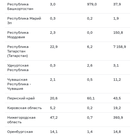
Республика
3,0
979,0
37,9
Башкортостан
Республика Марий
0,3
0,2
1,9
Эл
Республика
2,3
0,0
150,8
Мордовия
Республика
22,9
6,2
7 158,9
Татарстан
(Татарстан)
Удмуртская
0,3
2,6
3,1
Республика
Чувашская
2,1
0,5
11,2
Республика -
Чувашия
Пермский край
20,6
60,1
43,5
Кировская область
5,2
0,2
19,2
Нижегородская
47,2
0,7
393,9
область
Оренбургская
14,1
1,4
14,8