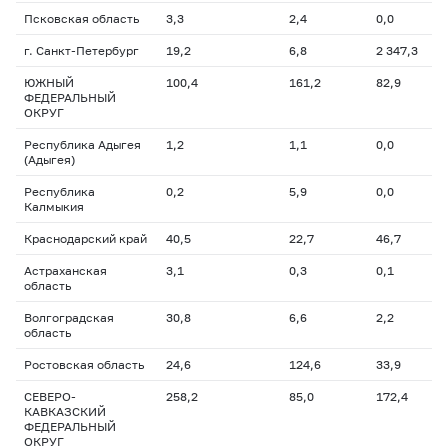
Псковская область
3,3
2,4
0,0
г. Санкт-Петербург
19,2
6,8
2 347,3
ЮЖНЫЙ
100,4
161,2
82,9
ФЕДЕРАЛЬНЫЙ
ОКРУГ
Республика Адыгея
1,2
1,1
0,0
(Адыгея)
Республика
0,2
5,9
0,0
Калмыкия
Краснодарский край
40,5
22,7
46,7
Астраханская
3,1
0,3
0,1
область
Волгоградская
30,8
6,6
2,2
область
Ростовская область
24,6
124,6
33,9
СЕВЕРО-
258,2
85,0
172,4
КАВКАЗСКИЙ
ФЕДЕРАЛЬНЫЙ
ОКРУГ