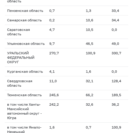
область
Пензенская область
0,7
1,3
33,4
Самарская область
0,2
10,6
34,4
Саратовская
4,7
10,5
0,0
область
Ульяновская область
9,7
46,5
49,0
УРАЛЬСКИЙ
270,7
100,9
330,7
ФЕДЕРАЛЬНЫЙ
ОКРУГ
Курганская область
4,1
1,6
0,0
Свердловская
11,0
32,1
128,4
область
Тюменская область
245,6
66,2
189,5
в том числе Ханты-
242,2
32,6
36,2
Мансийский
автономный округ -
Югра
в том числе Ямало-
1,6
0,7
100,9
Ненецкий