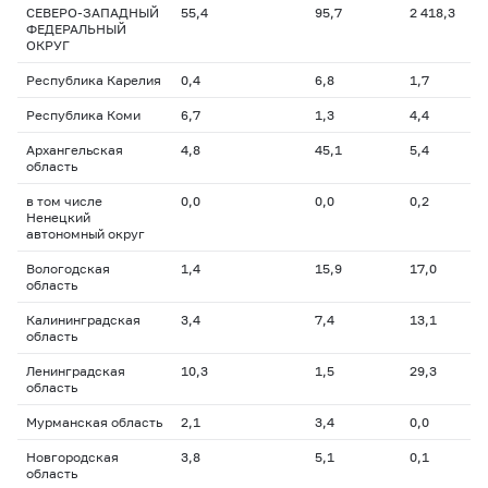
СЕВЕРО-ЗАПАДНЫЙ
55,4
95,7
2 418,3
ФЕДЕРАЛЬНЫЙ
ОКРУГ
Республика Карелия
0,4
6,8
1,7
Республика Коми
6,7
1,3
4,4
Архангельская
4,8
45,1
5,4
область
в том числе
0,0
0,0
0,2
Ненецкий
автономный округ
Вологодская
1,4
15,9
17,0
область
Калининградская
3,4
7,4
13,1
область
Ленинградская
10,3
1,5
29,3
область
Мурманская область
2,1
3,4
0,0
Новгородская
3,8
5,1
0,1
область