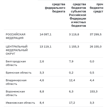
средства
средства
прочие
федерального
бюджетов
бюджетные
бюджета
субъектов
средства
Российской
Федерации
и местных
бюджетов
РОССИЙСКАЯ
14 097,1
3 119,8
37 299,5
ФЕДЕРАЦИЯ
ЦЕНТРАЛЬНЫЙ
13 119,1
1 155,3
26 155,0
ФЕДЕРАЛЬНЫЙ
ОКРУГ
Белгородская
2,6
7,9
0,0
область
Брянская область
3,3
0,2
0,5
Владимирская
4,6
12,4
4,4
область
Воронежская
8,8
6,3
153,3
область
Ивановская область
8,4
17,2
3,3