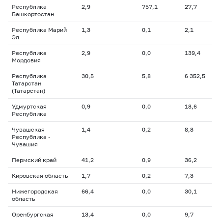
Республика
2,9
757,1
27,7
Башкортостан
Республика Марий
1,3
0,1
2,1
Эл
Республика
2,9
0,0
139,4
Мордовия
Республика
30,5
5,8
6 352,5
Татарстан
(Татарстан)
Удмуртская
0,9
0,0
18,6
Республика
Чувашская
1,4
0,2
8,8
Республика -
Чувашия
Пермский край
41,2
0,9
36,2
Кировская область
1,7
0,2
7,3
Нижегородская
66,4
0,0
30,1
область
Оренбургская
13,4
0,0
9,7