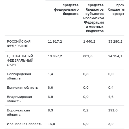
средства
средства
прочие
федерального
бюджетов
бюджетные
бюджета
субъектов
средства
Российской
Федерации
и местных
бюджетов
РОССИЙСКАЯ
11 917,2
1 440,2
33 280,2
ФЕДЕРАЦИЯ
ЦЕНТРАЛЬНЫЙ
10 857,2
601,6
24 154,1
ФЕДЕРАЛЬНЫЙ
ОКРУГ
Белгородская
1,4
0,3
0,0
область
Брянская область
6,6
0,0
0,4
Владимирская
6,9
0,0
4,6
область
Воронежская
8,3
0,2
191,0
область
Ивановская область
15,8
0,0
3,2