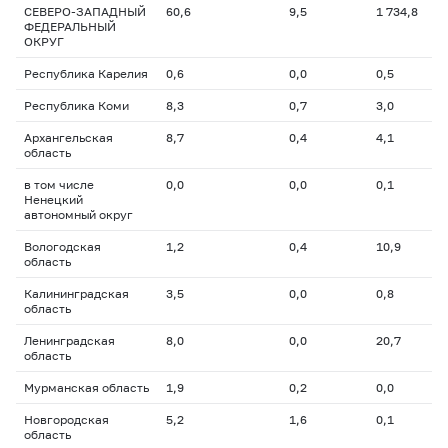
СЕВЕРО-ЗАПАДНЫЙ
60,6
9,5
1 734,8
ФЕДЕРАЛЬНЫЙ
ОКРУГ
Республика Карелия
0,6
0,0
0,5
Республика Коми
8,3
0,7
3,0
Архангельская
8,7
0,4
4,1
область
в том числе
0,0
0,0
0,1
Ненецкий
автономный округ
Вологодская
1,2
0,4
10,9
область
Калининградская
3,5
0,0
0,8
область
Ленинградская
8,0
0,0
20,7
область
Мурманская область
1,9
0,2
0,0
Новгородская
5,2
1,6
0,1
область