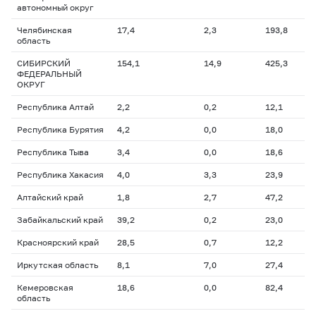
автономный округ
Челябинская
17,4
2,3
193,8
область
СИБИРСКИЙ
154,1
14,9
425,3
ФЕДЕРАЛЬНЫЙ
ОКРУГ
Республика Алтай
2,2
0,2
12,1
Республика Бурятия
4,2
0,0
18,0
Республика Тыва
3,4
0,0
18,6
Республика Хакасия
4,0
3,3
23,9
Алтайский край
1,8
2,7
47,2
Забайкальский край
39,2
0,2
23,0
Красноярский край
28,5
0,7
12,2
Иркутская область
8,1
7,0
27,4
Кемеровская
18,6
0,0
82,4
область