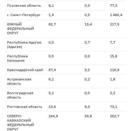
Псковская область
8,1
0,0
77,3
г. Санкт-Петербург
1,9
0,5
1 460,4
ЮЖНЫЙ
82,7
13,4
217,5
ФЕДЕРАЛЬНЫЙ
ОКРУГ
Республика Адыгея
0,0
0,7
7,7
(Адыгея)
Республика
0,5
0,0
15,8
Калмыкия
Краснодарский край
57,4
3,2
116,9
Астраханская
6,1
0,2
1,8
область
Волгоградская
5,1
0,0
2,2
область
Ростовская область
13,6
9,3
73,1
СЕВЕРО-
164,9
33,8
252,7
КАВКАЗСКИЙ
ФЕДЕРАЛЬНЫЙ
ОКРУГ