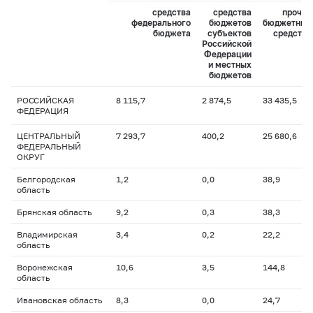
средства
средства
прочие
федерального
бюджетов
бюджетные
бюджета
субъектов
средства
Российской
Федерации
и местных
бюджетов
РОССИЙСКАЯ
8 115,7
2 874,5
33 435,5
ФЕДЕРАЦИЯ
ЦЕНТРАЛЬНЫЙ
7 293,7
400,2
25 680,6
ФЕДЕРАЛЬНЫЙ
ОКРУГ
Белгородская
1,2
0,0
38,9
область
Брянская область
9,2
0,3
38,3
Владимирская
3,4
0,2
22,2
область
Воронежская
10,6
3,5
144,8
область
Ивановская область
8,3
0,0
24,7