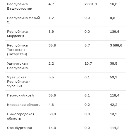
Республика
4,7
2 301,3
16,0
Башкортостан
Республика Марий
1,2
0,0
9,8
Эл
Республика
8,9
0,0
139,6
Мордовия
Республика
35,8
5,7
3 586,6
Татарстан
(Татарстан)
Удмуртская
2,2
10,7
38,5
Республика
Чувашская
5,5
0,1
53,9
Республика -
Чувашия
Пермский край
35,6
6,1
118,4
Кировская область
4,6
0,2
42,2
Нижегородская
50,0
0,0
13,9
область
Оренбургская
14,3
0,0
114,2