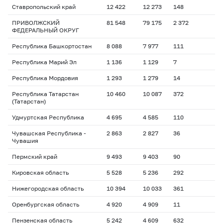
Ставропольский край
12 422
12 273
148
ПРИВОЛЖСКИЙ
81 548
79 175
2 372
ФЕДЕРАЛЬНЫЙ ОКРУГ
Республика Башкортостан
8 088
7 977
111
Республика Марий Эл
1 136
1 129
7
Республика Мордовия
1 293
1 279
14
Республика Татарстан
10 460
10 087
372
(Татарстан)
Удмуртская Республика
4 695
4 585
110
Чувашская Республика -
2 863
2 827
36
Чувашия
Пермский край
9 493
9 403
90
Кировская область
5 528
5 236
292
Нижегородская область
10 394
10 033
361
Оренбургская область
4 920
4 909
11
Пензенская область
5 242
4 609
632