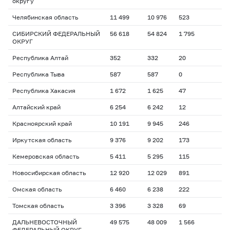
округу
Челябинская область
11 499
10 976
523
СИБИРСКИЙ ФЕДЕРАЛЬНЫЙ
56 618
54 824
1 795
ОКРУГ
Республика Алтай
352
332
20
Республика Тыва
587
587
0
Республика Хакасия
1 672
1 625
47
Алтайский край
6 254
6 242
12
Красноярский край
10 191
9 945
246
Иркутская область
9 376
9 202
173
Кемеровская область
5 411
5 295
115
Новосибирская область
12 920
12 029
891
Омская область
6 460
6 238
222
Томская область
3 396
3 328
69
ДАЛЬНЕВОСТОЧНЫЙ
49 575
48 009
1 566
ФЕДЕРАЛЬНЫЙ ОКРУГ