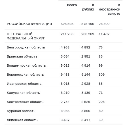
Всего
в
в
рублях
иностранной
валюте
РОССИЙСКАЯ ФЕДЕРАЦИЯ
598 595
575 195
23 400
ЦЕНТРАЛЬНЫЙ
211 756
200 269
11 487
ФЕДЕРАЛЬНЫЙ ОКРУГ
Белгородская область
4 968
4 892
76
Брянская область
3 034
2 951
83
Владимирская область
5 013
4 914
99
Воронежская область
9 453
9 144
309
Ивановская область
3 015
2 928
86
Калужская область
3 210
3 139
71
Костромская область
2 734
2 526
208
Курская область
3 935
3 856
80
Липецкая область
3 487
3 417
69