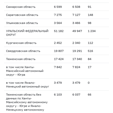
Самарская область
6 599
6 508
91
Саратовская область
7 275
7 127
148
Ульяновская область
3 564
3 466
98
УРАЛЬСКИЙ ФЕДЕРАЛЬНЫЙ
51 182
49 947
1 234
ОКРУГ
Курганская область
2 452
2 340
112
Свердловская область
19 807
19 291
516
Тюменская область
17 424
17 340
84
в том числе Ханты-
7 842
7 824
17
Мансийский автономный
округ - Югра
в том числе Ямало-
3 479
3 479
0
Ненецкий автономный округ
Тюменская область без
6 103
6 037
66
данных по Ханты-
Мансийскому автономному
округу - Югре и Ямало-
Ненецкому автономному