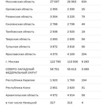
Московская область
27 597
26 963
634
Орловская область
2 355
2 330
25
Рязанская область
3 304
3 225
79
Смоленская область
2 788
2 738
49
Тамбовская область
2 938
2 920
18
Тверская область
2 893
2 835
58
Тульская область
3 872
3 816
56
Ярославская область
4 373
4 169
204
г. Москва
122 790
113 506
9 283
СЕВЕРО-ЗАПАДНЫЙ
58 701
55 613
3 089
ФЕДЕРАЛЬНЫЙ ОКРУГ
Республика Карелия
1 923
1 769
154
Республика Коми
2 851
2 820
31
Архангельская область
4 972
4 914
58
в том числе Ненецкий
317
313
4