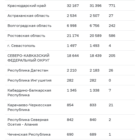
Краснодарский край
32 167
31 396
771
Астраханская область
2 534
2 507
27
Волгоградская область
6 998
6 756
242
Ростовская область
21 174
20 589
586
г. Севастополь
1 497
1 493
4
СЕВЕРО-КАВКАЗСКИЙ
18 644
18 439
205
ФЕДЕРАЛЬНЫЙ ОКРУГ
Республика Дагестан
2 210
2 183
26
Республика Ингушетия
282
282
0
Кабардино-Балкарская
1 345
1 338
7
Республика
Карачаево-Черкесская
854
833
21
Республика
Республика Северная
842
840
2
Осетия - Алания
Чеченская Республика
690
689
1