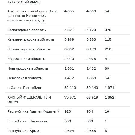
автономный округ
Архангельская область без
4 655
4 600
54
данных по Ненецкому
автономному округу
Вологодская область
4 501
4 123
378
Калининградская область
3 969
3 853
115
Ленинградская область
3 392
3 176
216
Мурманская область
2 070
2 028
41
Новгородская область
1 501
1 432
69
Псковская область
1 412
1 358
54
г. Санкт-Петербург
32 110
30 140
1 971
ЮЖНЫЙ ФЕДЕРАЛЬНЫЙ
70 571
68 919
1 652
ОКРУГ
Республика Адыгея (Адыгея)
920
904
16
Республика Калмыкия
588
588
1
Республика Крым
4 694
4 688
6