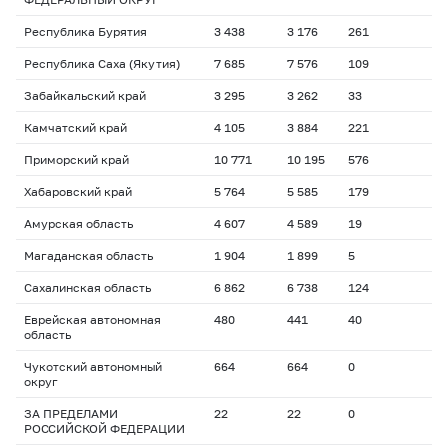
Республика Бурятия
3 438
3 176
261
Республика Саха (Якутия)
7 685
7 576
109
Забайкальский край
3 295
3 262
33
Камчатский край
4 105
3 884
221
Приморский край
10 771
10 195
576
Хабаровский край
5 764
5 585
179
Амурская область
4 607
4 589
19
Магаданская область
1 904
1 899
5
Сахалинская область
6 862
6 738
124
Еврейская автономная
480
441
40
область
Чукотский автономный
664
664
0
округ
ЗА ПРЕДЕЛАМИ
22
22
0
РОССИЙСКОЙ ФЕДЕРАЦИИ