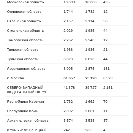
Московская область
18 803
18 308
495
Орловская область
1 744
1 732
12
Рязанская область
2 167
2 114
53
Смоленская область
2 029
1 985
44
Тамбовская область
2 252
2 240
12
Тверская область
1 956
1 935
21
Тульская область
3 073
3 028
44
Ярославская область
3 005
2 875
131
г. Москва
81 657
75 128
6 529
СЕВЕРО-ЗАПАДНЫЙ
41 878
39 727
2 151
ФЕДЕРАЛЬНЫЙ ОКРУГ
Республика Карелия
1 732
1 662
70
Республика Коми
2 092
2 081
11
Архангельская область
3 574
3 538
37
в том числе Ненецкий
242
238
4