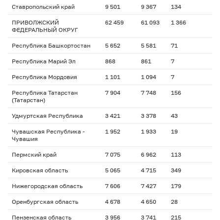
Ставропольский край
9 501
9 367
134
ПРИВОЛЖСКИЙ
62 459
61 093
1 366
ФЕДЕРАЛЬНЫЙ ОКРУГ
Республика Башкортостан
5 652
5 581
71
Республика Марий Эл
868
861
7
Республика Мордовия
1 101
1 094
7
Республика Татарстан
7 904
7 748
156
(Татарстан)
Удмуртская Республика
3 421
3 378
43
Чувашская Республика -
1 952
1 933
19
Чувашия
Пермский край
7 075
6 962
113
Кировская область
5 065
4 715
349
Нижегородская область
7 606
7 427
179
Оренбургская область
4 678
4 650
28
Пензенская область
3 956
3 741
215