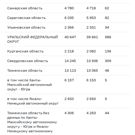
Самарская область
4 780
4 718
62
Саратовская область
6 035
5 953
82
Ульяновская область
2 366
2 331
34
УРАЛЬСКИЙ ФЕДЕРАЛЬНЫЙ
40 647
39 661
986
ОКРУГ
Курганская область
2 218
2 082
136
Свердловская область
14 245
13 936
309
Тюменская область
13 113
13 065
48
в том числе Ханты-
6 157
6 153
5
Мансийский автономный
округ - Югра
в том числе Ямало-
2 650
2 650
0
Ненецкий автономный округ
Тюменская область без
4 306
4 263
44
данных по Ханты-
Мансийскому автономному
округу - Югре и Ямало-
Ненецкому автономному