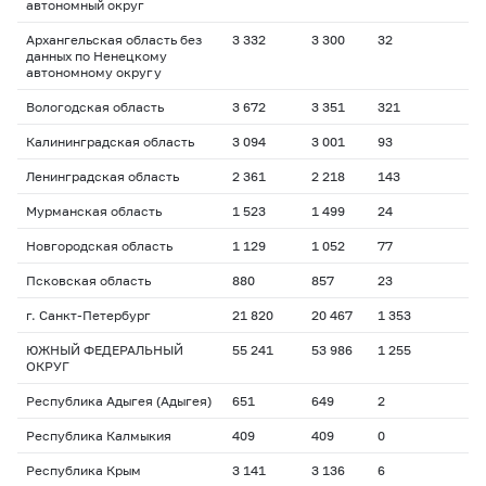
автономный округ
Архангельская область без
3 332
3 300
32
данных по Ненецкому
автономному округу
Вологодская область
3 672
3 351
321
Калининградская область
3 094
3 001
93
Ленинградская область
2 361
2 218
143
Мурманская область
1 523
1 499
24
Новгородская область
1 129
1 052
77
Псковская область
880
857
23
г. Санкт-Петербург
21 820
20 467
1 353
ЮЖНЫЙ ФЕДЕРАЛЬНЫЙ
55 241
53 986
1 255
ОКРУГ
Республика Адыгея (Адыгея)
651
649
2
Республика Калмыкия
409
409
0
Республика Крым
3 141
3 136
6