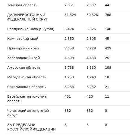
Томская область
2 651
2 607
44
ДАЛЬНЕВОСТОЧНЫЙ
31 324
30 526
798
ФЕДЕРАЛЬНЫЙ ОКРУГ
Республика Саха (Якутия)
5 474
5 326
148
Камчатский край
2 350
2 305
45
Приморский край
7 658
7 229
429
Хабаровский край
4 508
4 483
25
Амурская область
3 768
3 660
108
Магаданская область
1 250
1 240
10
Сахалинская область
5 253
5 232
21
Еврейская автономная
431
420
11
область
Чукотский автономный
632
632
0
округ
ЗА ПРЕДЕЛАМИ
3
3
0
РОССИЙСКОЙ ФЕДЕРАЦИИ