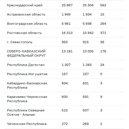
Краснодарский край
25 867
25 304
562
Астраханская область
1 949
1 934
15
Волгоградская область
5 961
5 698
264
Ростовская область
16 313
15 942
371
г. Севастополь
950
915
36
СЕВЕРО-КАВКАЗСКИЙ
13 181
13 005
176
ФЕДЕРАЛЬНЫЙ ОКРУГ
Республика Дагестан
1 307
1 283
24
Республика Ингушетия
157
157
0
Кабардино-Балкарская
834
831
3
Республика
Карачаево-Черкесская
600
591
9
Республика
Республика Северная
510
507
3
Осетия - Алания
Чеченская Республика
272
269
2