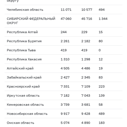
округу
Челябинская область
11 071
10 577
494
СИБИРСКИЙ ФЕДЕРАЛЬНЫЙ
47 060
45 716
1 344
ОКРУГ
Республика Алтай
244
229
15
Республика Бурятия
2 261
2 182
80
Республика Тыва
419
419
0
Республика Хакасия
1 310
1 298
12
Алтайский край
4 505
4 486
19
Забайкальский край
2 427
2 345
83
Красноярский край
7 331
7 109
223
Иркутская область
7 182
7 043
139
Кемеровская область
3 739
3 681
58
Новосибирская область
9 917
9 428
489
Омская область
5 074
4 890
183