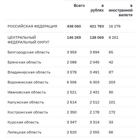
Всего
в
в
рублях
иностранной
валюте
РОССИЙСКАЯ ФЕДЕРАЦИЯ
438 060
421 783
16 276
ЦЕНТРАЛЬНЫЙ
146 269
138 069
8 201
ФЕДЕРАЛЬНЫЙ ОКРУГ
Белгородская область
3 959
3 894
65
Брянская область
2 088
2 045
42
Владимирская область
3 578
3 491
87
Воронежская область
6 506
6 303
203
Ивановская область
2 521
2 431
90
Калужская область
2 614
2 512
101
Костромская область
2 350
2 178
172
Курская область
3 347
3 314
33
Липецкая область
2 620
2 555
66