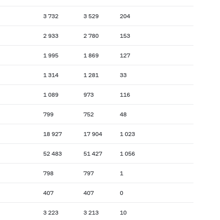
3 732
3 529
204
2 933
2 780
153
1 995
1 869
127
1 314
1 281
33
1 089
973
116
799
752
48
18 927
17 904
1 023
52 483
51 427
1 056
798
797
1
407
407
0
3 223
3 213
10