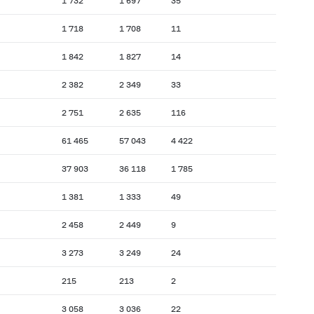
1 732
1 697
35
1 718
1 708
11
1 842
1 827
14
2 382
2 349
33
2 751
2 635
116
61 465
57 043
4 422
37 903
36 118
1 785
1 381
1 333
49
2 458
2 449
9
3 273
3 249
24
215
213
2
3 058
3 036
22