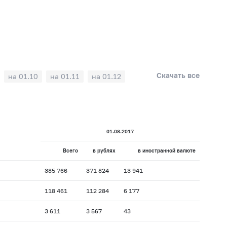
Скачать все
на 01.10
на 01.11
на 01.12
01.08.2017
Всего
в рублях
в иностранной валюте
385 766
371 824
13 941
118 461
112 284
6 177
3 611
3 567
43