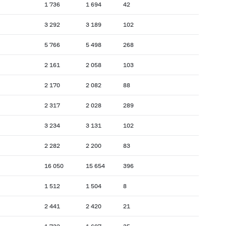
1 736
1 694
42
3 292
3 189
102
5 766
5 498
268
2 161
2 058
103
2 170
2 082
88
2 317
2 028
289
3 234
3 131
102
2 282
2 200
83
16 050
15 654
396
1 512
1 504
8
2 441
2 420
21