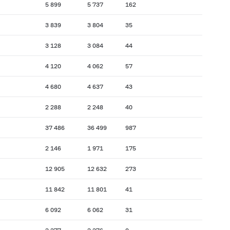
5 899
5 737
162
3 839
3 804
35
3 128
3 084
44
4 120
4 062
57
4 680
4 637
43
2 288
2 248
40
37 486
36 499
987
2 146
1 971
175
12 905
12 632
273
11 842
11 801
41
6 092
6 062
31