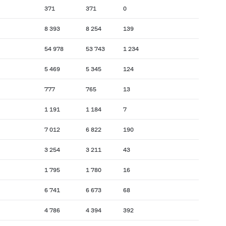
371
371
0
8 393
8 254
139
54 978
53 743
1 234
5 469
5 345
124
777
765
13
1 191
1 184
7
7 012
6 822
190
3 254
3 211
43
1 795
1 780
16
6 741
6 673
68
4 786
4 394
392