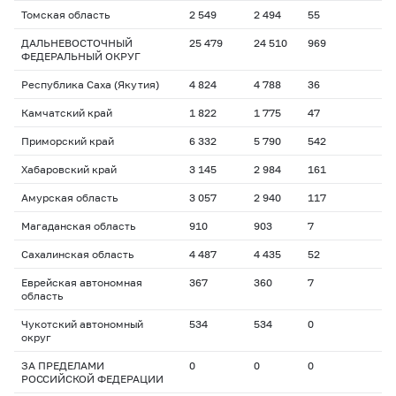
Томская область
2 549
2 494
55
ДАЛЬНЕВОСТОЧНЫЙ
25 479
24 510
969
ФЕДЕРАЛЬНЫЙ ОКРУГ
Республика Саха (Якутия)
4 824
4 788
36
Камчатский край
1 822
1 775
47
Приморский край
6 332
5 790
542
Хабаровский край
3 145
2 984
161
Амурская область
3 057
2 940
117
Магаданская область
910
903
7
Сахалинская область
4 487
4 435
52
Еврейская автономная
367
360
7
область
Чукотский автономный
534
534
0
округ
ЗА ПРЕДЕЛАМИ
0
0
0
РОССИЙСКОЙ ФЕДЕРАЦИИ