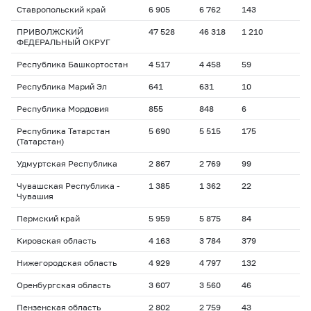
Ставропольский край
6 905
6 762
143
ПРИВОЛЖСКИЙ
47 528
46 318
1 210
ФЕДЕРАЛЬНЫЙ ОКРУГ
Республика Башкортостан
4 517
4 458
59
Республика Марий Эл
641
631
10
Республика Мордовия
855
848
6
Республика Татарстан
5 690
5 515
175
(Татарстан)
Удмуртская Республика
2 867
2 769
99
Чувашская Республика -
1 385
1 362
22
Чувашия
Пермский край
5 959
5 875
84
Кировская область
4 163
3 784
379
Нижегородская область
4 929
4 797
132
Оренбургская область
3 607
3 560
46
Пензенская область
2 802
2 759
43