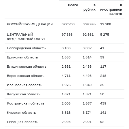
Всего
в
в
рублях
иностранной
валюте
РОССИЙСКАЯ ФЕДЕРАЦИЯ
322 703
309 995
12 708
ЦЕНТРАЛЬНЫЙ
97 836
92 561
5 275
ФЕДЕРАЛЬНЫЙ ОКРУГ
Белгородская область
3 108
3 067
41
Брянская область
1 553
1 514
39
Владимирская область
2 551
2 435
117
Воронежская область
4 711
4 493
218
Ивановская область
1 975
1 940
35
Калужская область
1 621
1 571
50
Костромская область
2 006
1 567
439
Курская область
3 315
3 174
141
Липецкая область
2 093
2 001
92