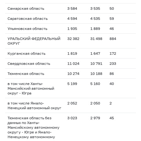
Самарская область
3 584
3 535
50
Саратовская область
4 594
4 535
59
Ульяновская область
1 935
1 889
46
УРАЛЬСКИЙ ФЕДЕРАЛЬНЫЙ
32 382
31 498
884
ОКРУГ
Курганская область
1 819
1 647
172
Свердловская область
11 024
10 791
233
Тюменская область
10 274
10 188
86
в том числе Ханты-
5 199
5 160
40
Мансийский автономный
округ - Югра
в том числе Ямало-
2 052
2 050
2
Ненецкий автономный округ
Тюменская область без
3 023
2 979
45
данных по Ханты-
Мансийскому автономному
округу - Югре и Ямало-
Ненецкому автономному