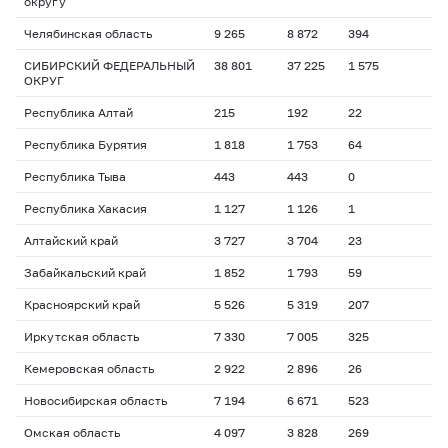
округу
Челябинская область
9 265
8 872
394
СИБИРСКИЙ ФЕДЕРАЛЬНЫЙ
38 801
37 225
1 575
ОКРУГ
Республика Алтай
215
192
22
Республика Бурятия
1 818
1 753
64
Республика Тыва
443
443
0
Республика Хакасия
1 127
1 126
1
Алтайский край
3 727
3 704
23
Забайкальский край
1 852
1 793
59
Красноярский край
5 526
5 319
207
Иркутская область
7 330
7 005
325
Кемеровская область
2 922
2 896
26
Новосибирская область
7 194
6 671
523
Омская область
4 097
3 828
269