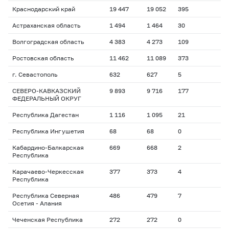
Краснодарский край
19 447
19 052
395
Астраханская область
1 494
1 464
30
Волгоградская область
4 383
4 273
109
Ростовская область
11 462
11 089
373
г. Севастополь
632
627
5
СЕВЕРО-КАВКАЗСКИЙ
9 893
9 716
177
ФЕДЕРАЛЬНЫЙ ОКРУГ
Республика Дагестан
1 116
1 095
21
Республика Ингушетия
68
68
0
Кабардино-Балкарская
669
668
2
Республика
Карачаево-Черкесская
377
373
4
Республика
Республика Северная
486
479
7
Осетия - Алания
Чеченская Республика
272
272
0