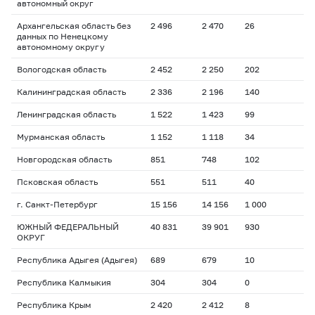
автономный округ
Архангельская область без
2 496
2 470
26
данных по Ненецкому
автономному округу
Вологодская область
2 452
2 250
202
Калининградская область
2 336
2 196
140
Ленинградская область
1 522
1 423
99
Мурманская область
1 152
1 118
34
Новгородская область
851
748
102
Псковская область
551
511
40
г. Санкт-Петербург
15 156
14 156
1 000
ЮЖНЫЙ ФЕДЕРАЛЬНЫЙ
40 831
39 901
930
ОКРУГ
Республика Адыгея (Адыгея)
689
679
10
Республика Калмыкия
304
304
0
Республика Крым
2 420
2 412
8