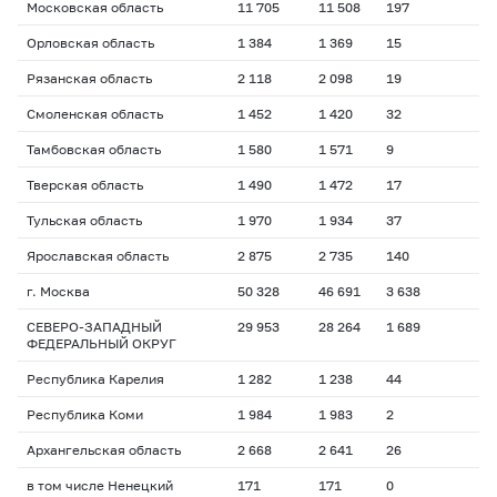
Московская область
11 705
11 508
197
Орловская область
1 384
1 369
15
Рязанская область
2 118
2 098
19
Смоленская область
1 452
1 420
32
Тамбовская область
1 580
1 571
9
Тверская область
1 490
1 472
17
Тульская область
1 970
1 934
37
Ярославская область
2 875
2 735
140
г. Москва
50 328
46 691
3 638
СЕВЕРО-ЗАПАДНЫЙ
29 953
28 264
1 689
ФЕДЕРАЛЬНЫЙ ОКРУГ
Республика Карелия
1 282
1 238
44
Республика Коми
1 984
1 983
2
Архангельская область
2 668
2 641
26
в том числе Ненецкий
171
171
0