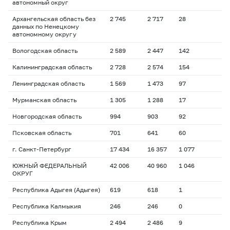
автономный округ
Архангельская область без
2 745
2 717
28
данных по Ненецкому
автономному округу
Вологодская область
2 589
2 447
142
Калининградская область
2 728
2 574
154
Ленинградская область
1 569
1 473
97
Мурманская область
1 305
1 288
17
Новгородская область
994
903
92
Псковская область
701
641
60
г. Санкт-Петербург
17 434
16 357
1 077
ЮЖНЫЙ ФЕДЕРАЛЬНЫЙ
42 006
40 960
1 046
ОКРУГ
Республика Адыгея (Адыгея)
619
618
1
Республика Калмыкия
246
246
0
Республика Крым
2 494
2 486
9