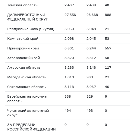
Томская область
2 487
2 439
48
ДАЛЬНЕВОСТОЧНЫЙ
27 556
26 668
888
ФЕДЕРАЛЬНЫЙ ОКРУГ
Республика Саха (Якутия)
5 069
5 048
21
Камчатский край
2 098
2 045
53
Приморский край
6 801
6 244
557
Хабаровский край
3 370
3 312
58
Амурская область
3 263
3 146
117
Магаданская область
1 010
983
27
Сахалинская область
5 113
5 067
46
Еврейская автономная
338
329
9
область
Чукотский автономный
494
493
0
округ
ЗА ПРЕДЕЛАМИ
0
0
0
РОССИЙСКОЙ ФЕДЕРАЦИИ