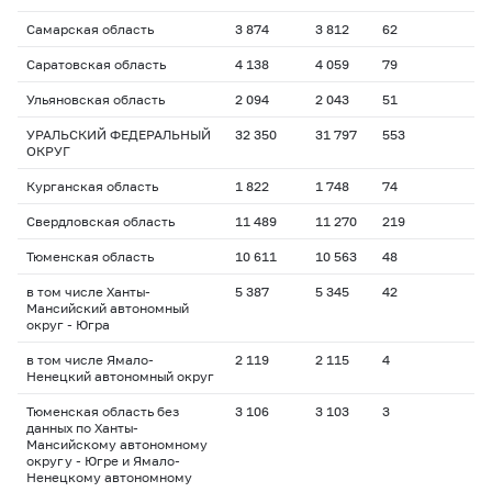
Самарская область
3 874
3 812
62
Саратовская область
4 138
4 059
79
Ульяновская область
2 094
2 043
51
УРАЛЬСКИЙ ФЕДЕРАЛЬНЫЙ
32 350
31 797
553
ОКРУГ
Курганская область
1 822
1 748
74
Свердловская область
11 489
11 270
219
Тюменская область
10 611
10 563
48
в том числе Ханты-
5 387
5 345
42
Мансийский автономный
округ - Югра
в том числе Ямало-
2 119
2 115
4
Ненецкий автономный округ
Тюменская область без
3 106
3 103
3
данных по Ханты-
Мансийскому автономному
округу - Югре и Ямало-
Ненецкому автономному