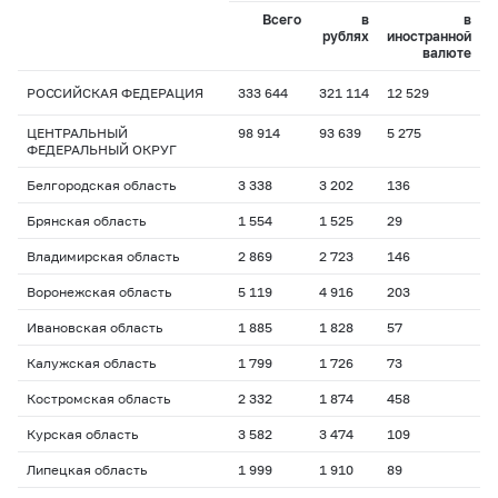
Всего
в
в
рублях
иностранной
валюте
РОССИЙСКАЯ ФЕДЕРАЦИЯ
333 644
321 114
12 529
ЦЕНТРАЛЬНЫЙ
98 914
93 639
5 275
ФЕДЕРАЛЬНЫЙ ОКРУГ
Белгородская область
3 338
3 202
136
Брянская область
1 554
1 525
29
Владимирская область
2 869
2 723
146
Воронежская область
5 119
4 916
203
Ивановская область
1 885
1 828
57
Калужская область
1 799
1 726
73
Костромская область
2 332
1 874
458
Курская область
3 582
3 474
109
Липецкая область
1 999
1 910
89