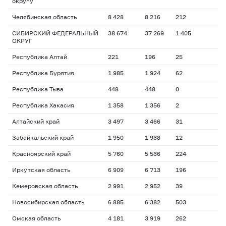
округу
Челябинская область
8 428
8 216
212
СИБИРСКИЙ ФЕДЕРАЛЬНЫЙ
38 674
37 269
1 405
ОКРУГ
Республика Алтай
221
196
25
Республика Бурятия
1 985
1 924
62
Республика Тыва
448
448
0
Республика Хакасия
1 358
1 356
2
Алтайский край
3 497
3 466
31
Забайкальский край
1 950
1 938
12
Красноярский край
5 760
5 536
224
Иркутская область
6 909
6 713
196
Кемеровская область
2 991
2 952
39
Новосибирская область
6 885
6 382
503
Омская область
4 181
3 919
262