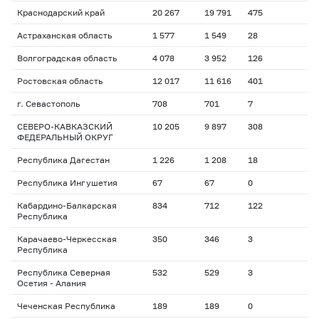
Краснодарский край
20 267
19 791
475
Астраханская область
1 577
1 549
28
Волгоградская область
4 078
3 952
126
Ростовская область
12 017
11 616
401
г. Севастополь
708
701
7
СЕВЕРО-КАВКАЗСКИЙ
10 205
9 897
308
ФЕДЕРАЛЬНЫЙ ОКРУГ
Республика Дагестан
1 226
1 208
18
Республика Ингушетия
67
67
0
Кабардино-Балкарская
834
712
122
Республика
Карачаево-Черкесская
350
346
3
Республика
Республика Северная
532
529
3
Осетия - Алания
Чеченская Республика
189
189
0