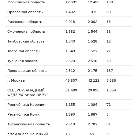
Московская область
12 601
12 433
168
Орловская область
1 402
1 372
30
Рязанская область
2 018
2 002
16
Смоленская область
1 582
1 544
38
Тамбовская область
1 540
1 528
12
Тверская область
1 548
1 527
21
Тульская область
2 570
2 510
59
Ярославская область
2 312
2 175
137
г. Москва
45 807
42 122
3 685
СЕВЕРО-ЗАПАДНЫЙ
31 489
29 835
1 654
ФЕДЕРАЛЬНЫЙ ОКРУГ
Республика Карелия
1 155
1 084
71
Республика Коми
1 890
1 887
3
Архангельская область
2 818
2 787
31
в том числе Ненецкий
151
151
0