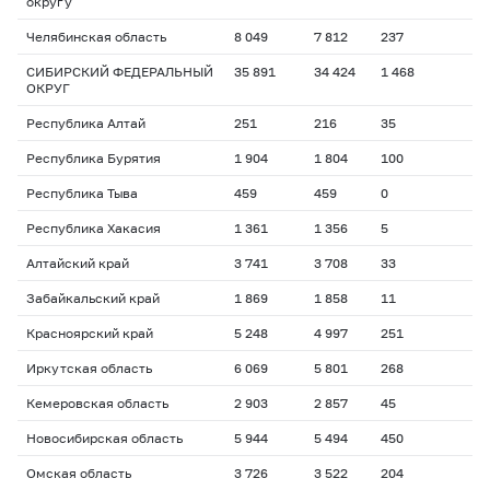
округу
Челябинская область
8 049
7 812
237
СИБИРСКИЙ ФЕДЕРАЛЬНЫЙ
35 891
34 424
1 468
ОКРУГ
Республика Алтай
251
216
35
Республика Бурятия
1 904
1 804
100
Республика Тыва
459
459
0
Республика Хакасия
1 361
1 356
5
Алтайский край
3 741
3 708
33
Забайкальский край
1 869
1 858
11
Красноярский край
5 248
4 997
251
Иркутская область
6 069
5 801
268
Кемеровская область
2 903
2 857
45
Новосибирская область
5 944
5 494
450
Омская область
3 726
3 522
204