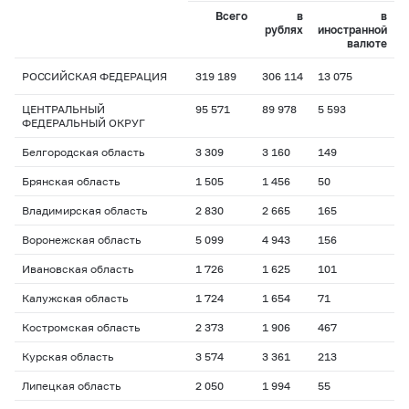
Всего
в
в
рублях
иностранной
валюте
РОССИЙСКАЯ ФЕДЕРАЦИЯ
319 189
306 114
13 075
ЦЕНТРАЛЬНЫЙ
95 571
89 978
5 593
ФЕДЕРАЛЬНЫЙ ОКРУГ
Белгородская область
3 309
3 160
149
Брянская область
1 505
1 456
50
Владимирская область
2 830
2 665
165
Воронежская область
5 099
4 943
156
Ивановская область
1 726
1 625
101
Калужская область
1 724
1 654
71
Костромская область
2 373
1 906
467
Курская область
3 574
3 361
213
Липецкая область
2 050
1 994
55