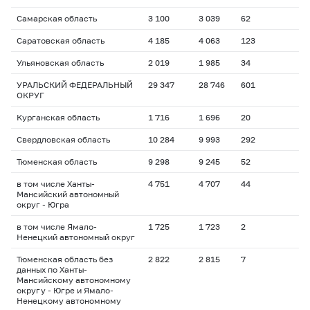
Самарская область
3 100
3 039
62
Саратовская область
4 185
4 063
123
Ульяновская область
2 019
1 985
34
УРАЛЬСКИЙ ФЕДЕРАЛЬНЫЙ
29 347
28 746
601
ОКРУГ
Курганская область
1 716
1 696
20
Свердловская область
10 284
9 993
292
Тюменская область
9 298
9 245
52
в том числе Ханты-
4 751
4 707
44
Мансийский автономный
округ - Югра
в том числе Ямало-
1 725
1 723
2
Ненецкий автономный округ
Тюменская область без
2 822
2 815
7
данных по Ханты-
Мансийскому автономному
округу - Югре и Ямало-
Ненецкому автономному