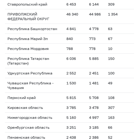
Ставропольский край
6 453
6 144
309
ПРИВОЛЖСКИЙ
46 340
44 986
1 354
ФЕДЕРАЛЬНЫЙ ОКРУГ
Республика Башкортостан
4 841
4 778
63
Республика Марий Эл
840
773
67
Республика Мордовия
788
778
10
Республика Татарстан
6 036
5 885
150
(Татарстан)
Удмуртская Республика
2 552
2 451
100
Чувашская Республика -
1 530
1 481
49
Чувашия
Пермский край
5 815
5 708
108
Кировская область
3 785
3 478
307
Нижегородская область
5 160
4 997
163
Оренбургская область
3 251
3 185
66
Пензенская область
2 438
2 386
52