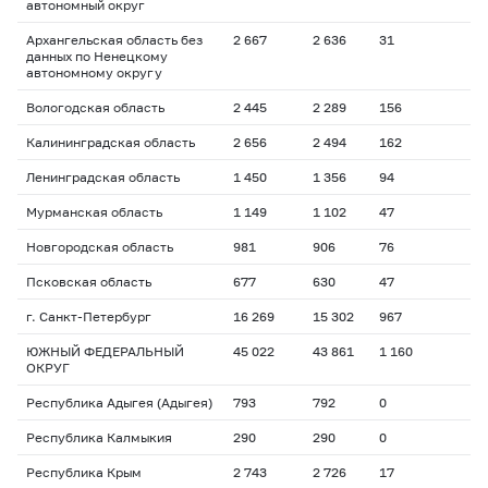
автономный округ
Архангельская область без
2 667
2 636
31
данных по Ненецкому
автономному округу
Вологодская область
2 445
2 289
156
Калининградская область
2 656
2 494
162
Ленинградская область
1 450
1 356
94
Мурманская область
1 149
1 102
47
Новгородская область
981
906
76
Псковская область
677
630
47
г. Санкт-Петербург
16 269
15 302
967
ЮЖНЫЙ ФЕДЕРАЛЬНЫЙ
45 022
43 861
1 160
ОКРУГ
Республика Адыгея (Адыгея)
793
792
0
Республика Калмыкия
290
290
0
Республика Крым
2 743
2 726
17