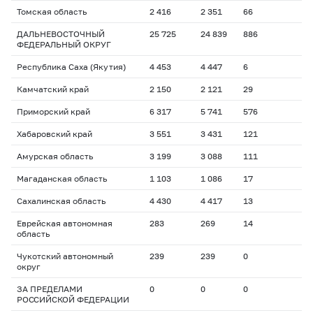
Томская область
2 416
2 351
66
ДАЛЬНЕВОСТОЧНЫЙ
25 725
24 839
886
ФЕДЕРАЛЬНЫЙ ОКРУГ
Республика Саха (Якутия)
4 453
4 447
6
Камчатский край
2 150
2 121
29
Приморский край
6 317
5 741
576
Хабаровский край
3 551
3 431
121
Амурская область
3 199
3 088
111
Магаданская область
1 103
1 086
17
Сахалинская область
4 430
4 417
13
Еврейская автономная
283
269
14
область
Чукотский автономный
239
239
0
округ
ЗА ПРЕДЕЛАМИ
0
0
0
РОССИЙСКОЙ ФЕДЕРАЦИИ