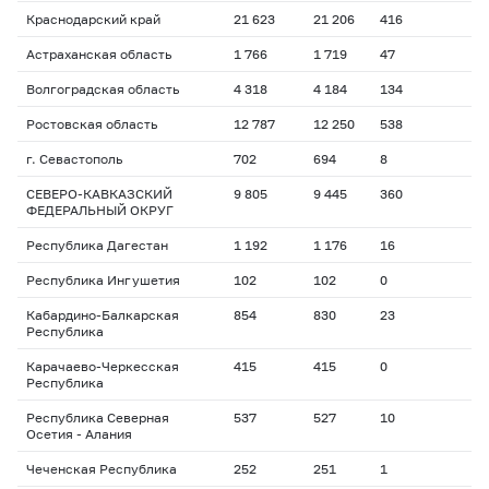
Краснодарский край
21 623
21 206
416
Астраханская область
1 766
1 719
47
Волгоградская область
4 318
4 184
134
Ростовская область
12 787
12 250
538
г. Севастополь
702
694
8
СЕВЕРО-КАВКАЗСКИЙ
9 805
9 445
360
ФЕДЕРАЛЬНЫЙ ОКРУГ
Республика Дагестан
1 192
1 176
16
Республика Ингушетия
102
102
0
Кабардино-Балкарская
854
830
23
Республика
Карачаево-Черкесская
415
415
0
Республика
Республика Северная
537
527
10
Осетия - Алания
Чеченская Республика
252
251
1