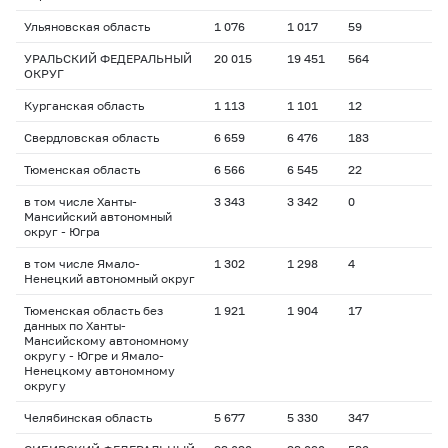
Ульяновская область
1 076
1 017
59
УРАЛЬСКИЙ ФЕДЕРАЛЬНЫЙ
20 015
19 451
564
ОКРУГ
Курганская область
1 113
1 101
12
Свердловская область
6 659
6 476
183
Тюменская область
6 566
6 545
22
в том числе Ханты-
3 343
3 342
0
Мансийский автономный
округ - Югра
в том числе Ямало-
1 302
1 298
4
Ненецкий автономный округ
Тюменская область без
1 921
1 904
17
данных по Ханты-
Мансийскому автономному
округу - Югре и Ямало-
Ненецкому автономному
округу
Челябинская область
5 677
5 330
347