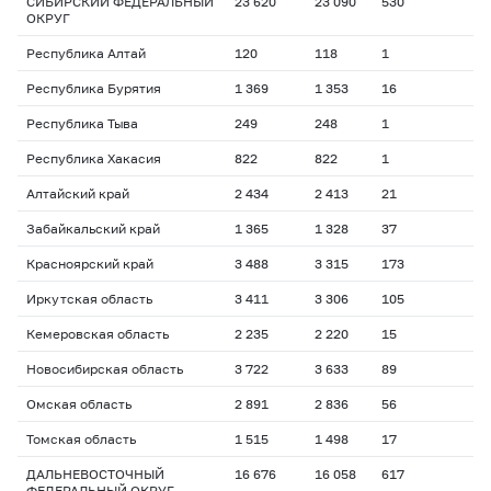
СИБИРСКИЙ ФЕДЕРАЛЬНЫЙ
23 620
23 090
530
ОКРУГ
Республика Алтай
120
118
1
Республика Бурятия
1 369
1 353
16
Республика Тыва
249
248
1
Республика Хакасия
822
822
1
Алтайский край
2 434
2 413
21
Забайкальский край
1 365
1 328
37
Красноярский край
3 488
3 315
173
Иркутская область
3 411
3 306
105
Кемеровская область
2 235
2 220
15
Новосибирская область
3 722
3 633
89
Омская область
2 891
2 836
56
Томская область
1 515
1 498
17
ДАЛЬНЕВОСТОЧНЫЙ
16 676
16 058
617
ФЕДЕРАЛЬНЫЙ ОКРУГ