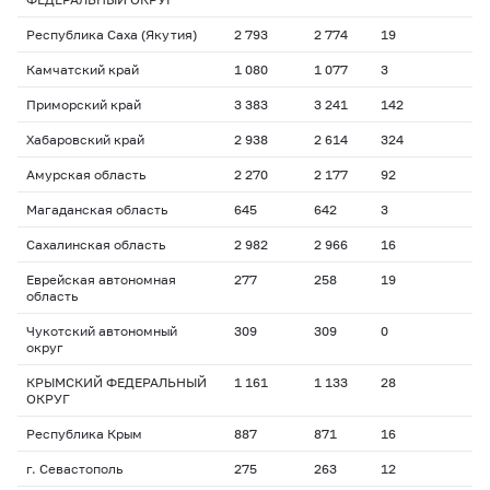
Республика Саха (Якутия)
2 793
2 774
19
Камчатский край
1 080
1 077
3
Приморский край
3 383
3 241
142
Хабаровский край
2 938
2 614
324
Амурская область
2 270
2 177
92
Магаданская область
645
642
3
Сахалинская область
2 982
2 966
16
Еврейская автономная
277
258
19
область
Чукотский автономный
309
309
0
округ
КРЫМСКИЙ ФЕДЕРАЛЬНЫЙ
1 161
1 133
28
ОКРУГ
Республика Крым
887
871
16
г. Севастополь
275
263
12