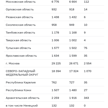
Московская область
6 776
6 664
112
Орловская область
932
918
14
Рязанская область
1 438
1 432
6
Смоленская область
958
949
10
Тамбовская область
1 178
1 168
9
Тверская область
1 006
1 002
4
Тульская область
1 577
1 502
75
Ярославская область
1 634
1 599
35
г. Москва
29 225
26 671
2 554
СЕВЕРО-ЗАПАДНЫЙ
18 394
17 324
1 070
ФЕДЕРАЛЬНЫЙ ОКРУГ
Республика Карелия
762
727
35
Республика Коми
1 507
1 480
27
Архангельская область
2 259
1 916
343
в том числе Ненецкий
132
132
0