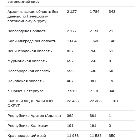
автономный округ
Архангельская область без
2 127
1 784
343
данных по Ненецкому
автономному округу
Вологодская область
2 177
2 156
21
Калининградская область
1 684
1 536
148
Ленинградская область
827
766
61
Мурманская область
657
650
8
Новгородская область
595
536
60
Псковская область
407
387
19
г. Санкт-Петербург
7 519
7 170
348
ЮЖНЫЙ ФЕДЕРАЛЬНЫЙ
23 485
22 383
1 101
ОКРУГ
Республика Адыгея (Адыгея)
362
361
1
Республика Калмыкия
191
191
0
Краснодарский край
11 938
11 588
350