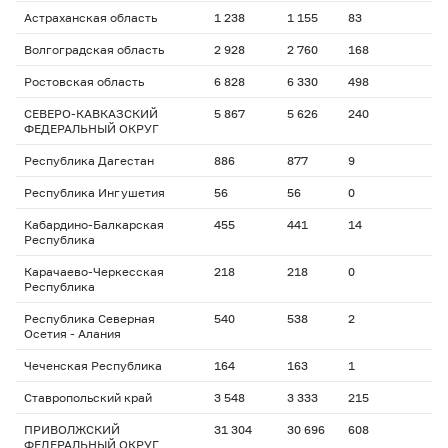
Астраханская область
1 238
1 155
83
Волгоградская область
2 928
2 760
168
Ростовская область
6 828
6 330
498
СЕВЕРО-КАВКАЗСКИЙ
5 867
5 626
240
ФЕДЕРАЛЬНЫЙ ОКРУГ
Республика Дагестан
886
877
9
Республика Ингушетия
56
56
0
Кабардино-Балкарская
455
441
14
Республика
Карачаево-Черкесская
218
218
0
Республика
Республика Северная
540
538
2
Осетия - Алания
Чеченская Республика
164
163
1
Ставропольский край
3 548
3 333
215
ПРИВОЛЖСКИЙ
31 304
30 696
608
ФЕДЕРАЛЬНЫЙ ОКРУГ