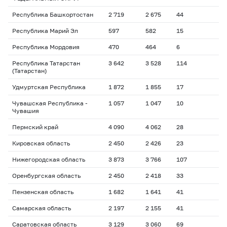
Республика Башкортостан
2 719
2 675
44
Республика Марий Эл
597
582
15
Республика Мордовия
470
464
6
Республика Татарстан
3 642
3 528
114
(Татарстан)
Удмуртская Республика
1 872
1 855
17
Чувашская Республика -
1 057
1 047
10
Чувашия
Пермский край
4 090
4 062
28
Кировская область
2 450
2 426
23
Нижегородская область
3 873
3 766
107
Оренбургская область
2 450
2 418
33
Пензенская область
1 682
1 641
41
Самарская область
2 197
2 155
41
Саратовская область
3 129
3 060
69