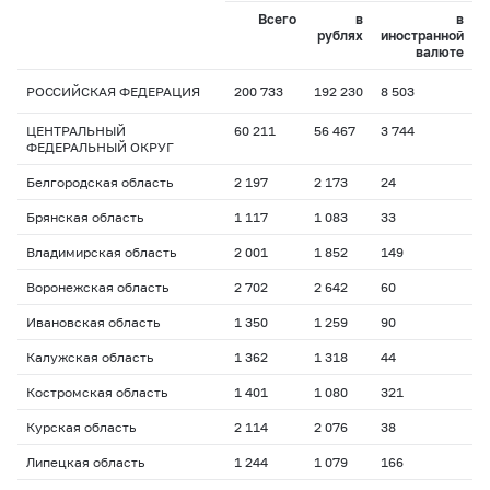
Всего
в
в
рублях
иностранной
валюте
РОССИЙСКАЯ ФЕДЕРАЦИЯ
200 733
192 230
8 503
ЦЕНТРАЛЬНЫЙ
60 211
56 467
3 744
ФЕДЕРАЛЬНЫЙ ОКРУГ
Белгородская область
2 197
2 173
24
Брянская область
1 117
1 083
33
Владимирская область
2 001
1 852
149
Воронежская область
2 702
2 642
60
Ивановская область
1 350
1 259
90
Калужская область
1 362
1 318
44
Костромская область
1 401
1 080
321
Курская область
2 114
2 076
38
Липецкая область
1 244
1 079
166