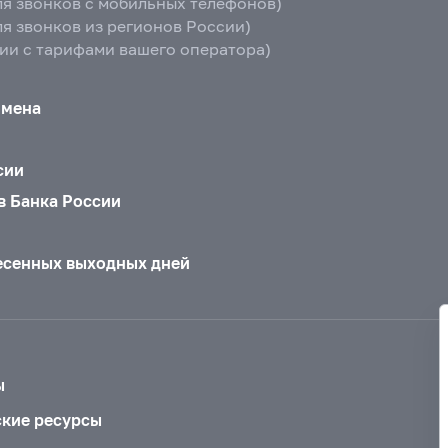
ля звонков с мобильных телефонов)
ля звонков из регионов России)
вии с тарифами вашего оператора)
бмена
сии
в Банка России
есенных выходных дней
ы
ские ресурсы