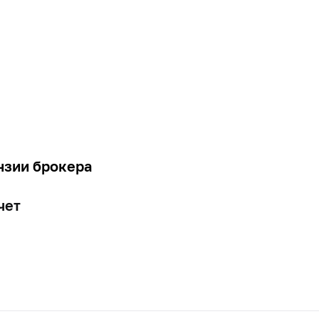
нзии брокера
чет