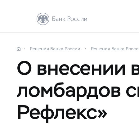
Решения Банка России
Решения Банка Росси
О внесении 
ломбардов с
Рефлекс»