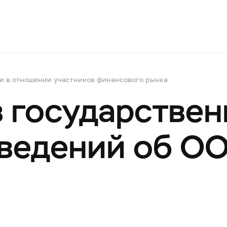
и в отношении участников финансового рынка
в государствен
ведений об О