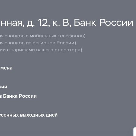
ная, д. 12, к. В, Банк России
ля звонков с мобильных телефонов)
ля звонков из регионов России)
вии с тарифами вашего оператора)
бмена
сии
в Банка России
есенных выходных дней