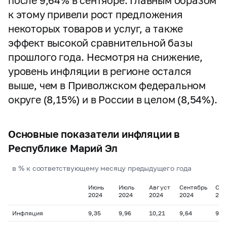
после 9,64% в сентябре. Главным образом
к этому привели рост предложения
некоторых товаров и услуг, а также
эффект высокой сравнительной базы
прошлого года. Несмотря на снижение,
уровень инфляции в регионе остался
выше, чем в Приволжском федеральном
округе (8,15%) и в России в целом (8,54%).
Основные показатели инфляции в
Республике Марий Эл
в % к соответствующему месяцу предыдущего года
Июнь
Июль
Август
Сентябрь
Окт
2024
2024
2024
2024
202
Инфляция
9,35
9,96
10,21
9,64
9,1