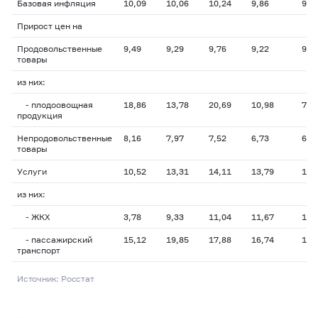
Базовая инфляция
10,09
10,06
10,24
9,86
9,2
Прирост цен на
Продовольственные
9,49
9,29
9,76
9,22
9,0
товары
из них:
- плодоовощная
18,86
13,78
20,69
10,98
7,9
продукция
Непродовольственные
8,16
7,97
7,52
6,73
6,2
товары
Услуги
10,52
13,31
14,11
13,79
12,
из них:
- ЖКХ
3,78
9,33
11,04
11,67
10,
- пассажирский
15,12
19,85
17,88
16,74
16,
транспорт
Источник: Росстат