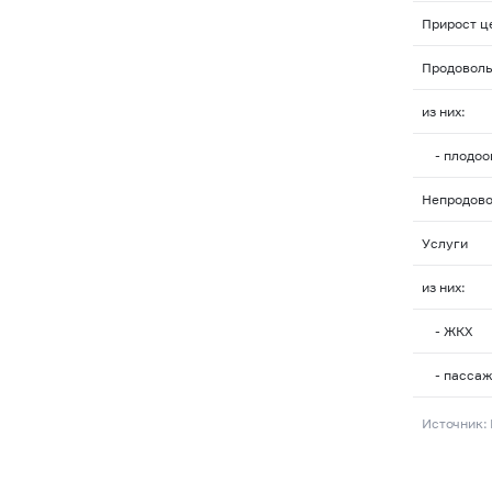
Прирост ц
Продоволь
из них:
- плодоо
Непродово
Услуги
из них:
- ЖКХ
- пассаж
Источник: