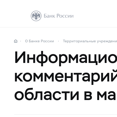
О Банке России
Территориальные учрежден
Информацио
комментарий
области в ма