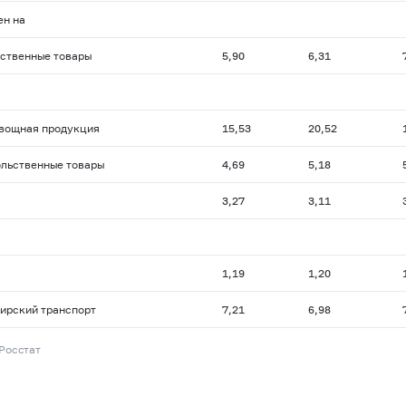
ен на
ственные товары
5,90
6,31
вощная продукция
15,53
20,52
льственные товары
4,69
5,18
3,27
3,11
1,19
1,20
ирский транспорт
7,21
6,98
 Росстат