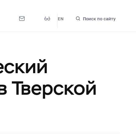
EN
Поиск по сайту
еский
в Тверской