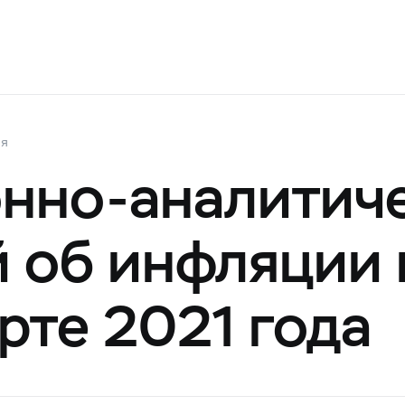
ия
нно-аналитич
 об инфляции 
рте 2021 года