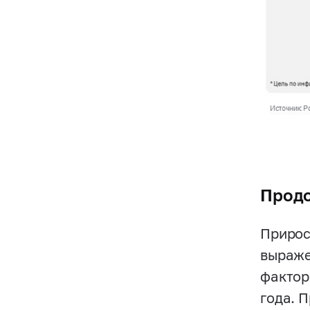
Продо
Прирос
выраже
фактор
года. 