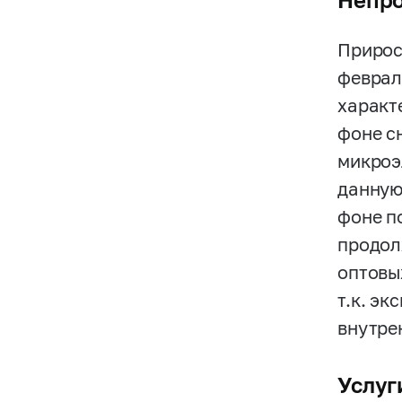
Непро
Прирос
феврал
характ
фоне с
микроэ
данную
фоне п
продол
оптовы
т.к. э
внутре
Услуг