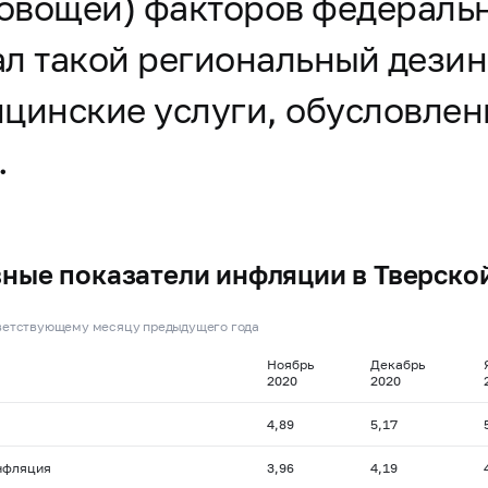
овощей) факторов федеральн
вал такой региональный дез
ицинские услуги, обусловле
.
ные показатели инфляции в Тверско
тветствующему месяцу предыдущего года
Ноябрь
Декабрь
2020
2020
4,89
5,17
нфляция
3,96
4,19