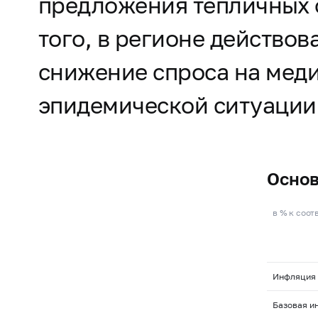
предложения тепличных 
того, в регионе действо
снижение спроса на мед
эпидемической ситуации
Основ
в % к соо
Инфляция
Базовая и