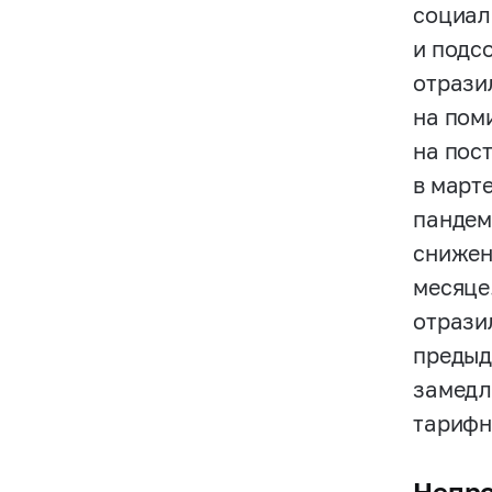
социал
и подс
отрази
на пом
на пос
в март
пандем
снижен
месяце
отрази
предыд
замедл
тарифн