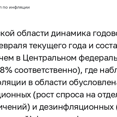
л по инфляции
рской области динамика годо
евраля текущего года и соста
 чем в Центральном федераль
5,8% соответственно), где на
ляции в области обусловле
ионных (рост спроса на отде
ничений) и дезинфляционных