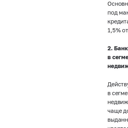
Основн
под ма
кредит
1,5% о
2. Бан
в сегм
недвиж
Действ
в сегм
недвиж
чаще д
выданн