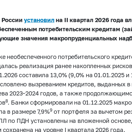
 России
установил
на
II
квартал 2026 года 
беспеченным потребительским кредитам (з
ующие значения макропруденциальных надб
ке необеспеченного потребительского кредито
алась реализация ранее накопленных рисков
1.2026 составила 13,0% (9,0% на 01.01.2025 и 
условлено вызреванием кредитов, выданных в
ева 2023–2024 годов, а также продолжающим
8
ов
. Банки сформировали на 01.12.2025 мак
9
ла в размере 7,9%
от портфеля за вычетом рез
ПЛ по ПДН установлены на вложенной основе
 сохранена на уровне I квартала 2026 года.