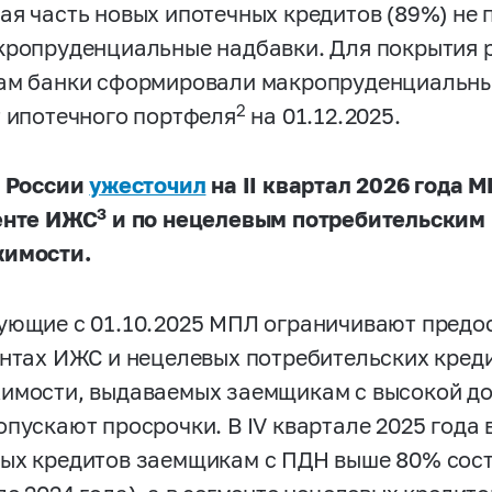
ая часть новых ипотечных кредитов (89%) не 
кропруденциальные надбавки. Для покрытия 
ам банки сформировали макропруденциальны
2
т ипотечного портфеля
на 01.12.2025.
к России
ужесточил
на
II
квартал 2026 года М
3
енте ИЖС
и по нецелевым потребительским 
имости.
ующие c 01.10.2025 МПЛ ограничивают предо
ентах ИЖС и нецелевых потребительских креди
имости, выдаваемых заемщикам с высокой до
опускают просрочки. В IV квартале 2025 года 
ых кредитов заемщикам с ПДН выше 80% соста