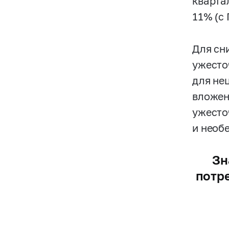
кварта
11% (с
Для сн
ужесточ
для не
вложен
ужесто
и необ
Зн
потре