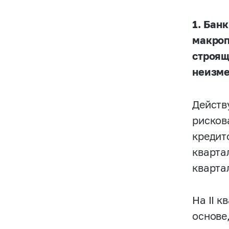
1. Бан
макроп
строящ
неизме
Действ
рисков
кредит
квартал
квартал
На II 
основе