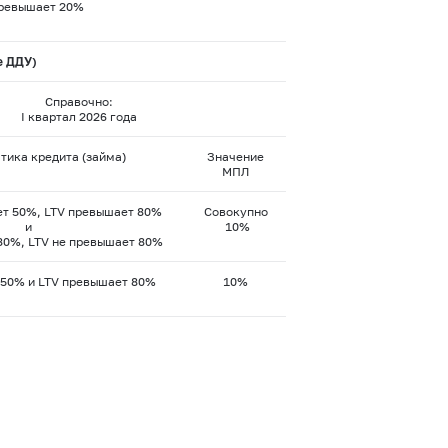
превышает 20%
е ДДУ)
Справочно:
I квартал 2026 года
тика кредита (займа)
Значение
МПЛ
т 50%, LTV превышает 80%
Совокупно
и
10%
0%, LTV не превышает 80%
50% и LTV превышает 80%
10%