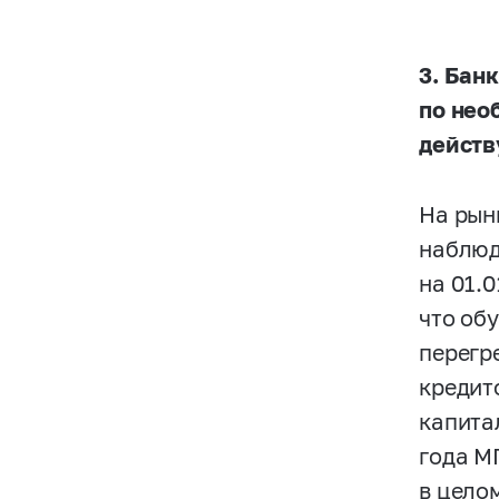
3.
Банк
по нео
действ
На рын
наблюд
на 01.0
что об
перегр
кредит
капита
года М
в целом