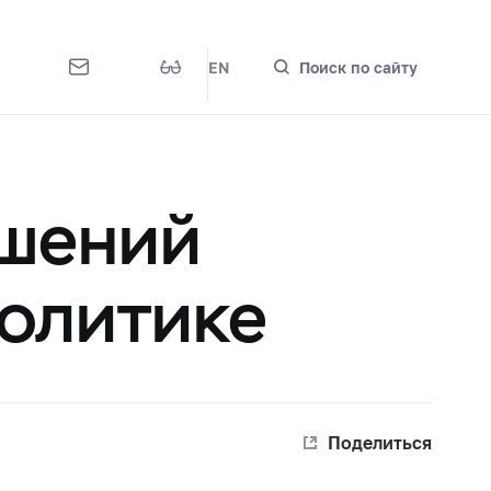
EN
Поиск по сайту
ешений
олитике
Поделиться