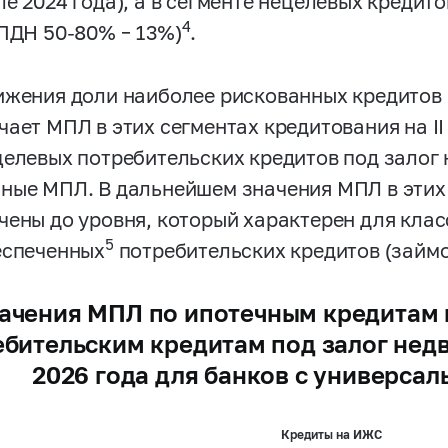
ле 2024 года), а в сегменте нецелевых кредит
4
 ПДН
50-80%
– 13%)
.
ижения доли наиболее рискованных кредитов
ает МПЛ в этих сегментах кредитования на II
целевых потребительских кредитов под залог
ные МПЛ. В дальнейшем значения МПЛ в этих 
чены до уровня, который характерен для кла
5
еспеченных
потребительских кредитов (займо
ачения МПЛ по ипотечным кредитам
бительским кредитам под залог недв
2026 года для банков с универса
Кредиты на ИЖС