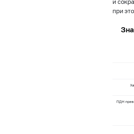
и сокр
при эт
Зна
Х
ПДН прев