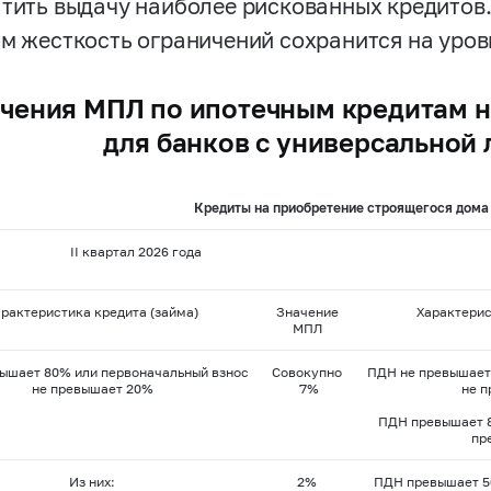
атить выдачу наиболее рискованных кредитов.
ом жесткость ограничений сохранится на уровн
чения МПЛ по ипотечным кредитам на
для банков с универсальной
Кредиты на приобретение строящегося дома
II квартал 2026 года
арактеристика кредита (займа)
Значение
Характерис
МПЛ
ышает 80% или первоначальный взнос
Совокупно
ПДН не превышает
не превышает 20%
7%
не 
ПДН превышает 8
пр
Из них:
2%
ПДН превышает 5