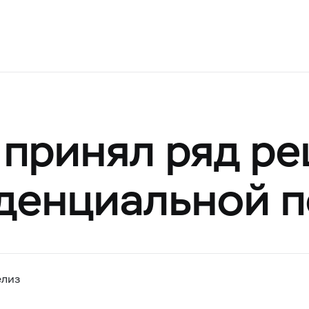
 принял ряд р
денциальной п
елиз