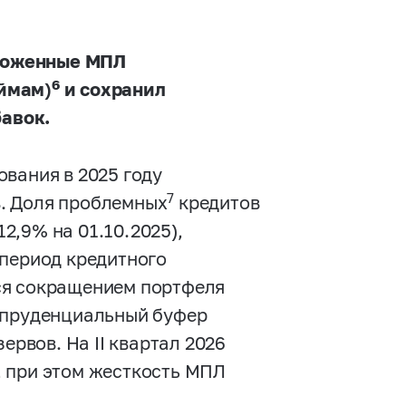
вложенные МПЛ
6
аймам)
и сохранил
авок.
вания в 2025 году
7
. Доля проблемных
кредитов
12,9% на 01.10.2025),
 период кредитного
ся сокращением портфеля
ропруденциальный буфер
ервов. На II квартал 2026
, при этом жесткость МПЛ