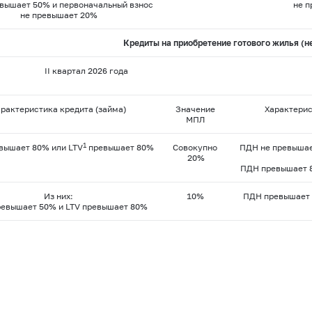
вышает 50% и первоначальный взнос
не 
не превышает 20%
Кредиты на приобретение готового жилья (н
II квартал 2026 года
арактеристика кредита (займа)
Значение
Характерис
МПЛ
1
вышает 80% или LTV
превышает 80%
Совокупно
ПДН не превышае
20%
ПДН превышает 8
Из них:
10%
ПДН превышает 
евышает 50% и LTV превышает 80%