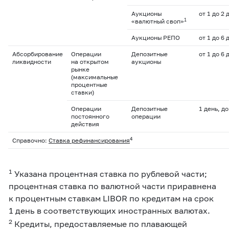
Аукционы
от 1 до 2 
1
«валютный своп»
Аукционы РЕПО
от 1 до 6 
Абсорбирование
Операции
Депозитные
от 1 до 6 
ликвидности
на открытом
аукционы
рынке
(максимальные
процентные
ставки)
Операции
Депозитные
1 день, д
постоянного
операции
действия
4
Справочно:
Ставка рефинансирования
1
Указана процентная ставка по рублевой части;
процентная ставка по валютной части приравнена
к процентным ставкам LIBOR по кредитам на срок
1 день в соответствующих иностранных валютах.
2
Кредиты, предоставляемые по плавающей