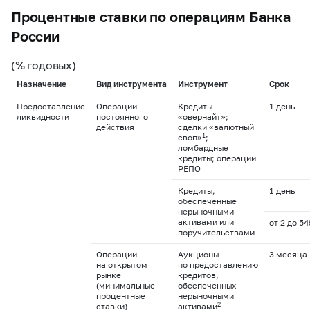
Процентные ставки по операциям Банка
России
(% годовых)
Назначение
Вид инструмента
Инструмент
Срок
Предоставление
Операции
Кредиты
1 день
ликвидности
постоянного
«овернайт»;
действия
сделки «валютный
1
своп»
;
ломбардные
кредиты; операции
РЕПО
Кредиты,
1 день
обеспеченные
нерыночными
активами или
от 2 до 5
поручительствами
Операции
Аукционы
3 месяца
на открытом
по предоставлению
рынке
кредитов,
(минимальные
обеспеченных
процентные
нерыночными
2
ставки)
активами