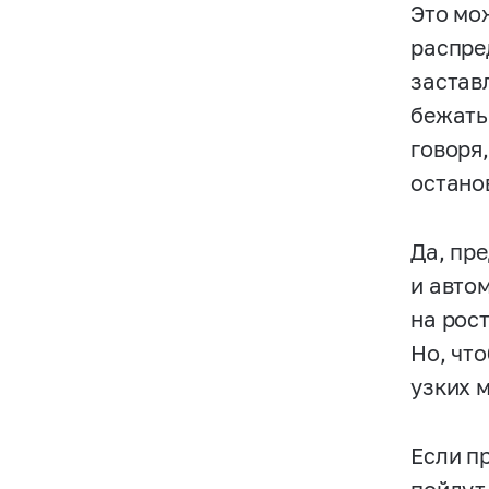
Это мо
распре
застав
бежать
говоря
остано
Да, пр
и авто
на рос
Но, чт
узких 
Если п