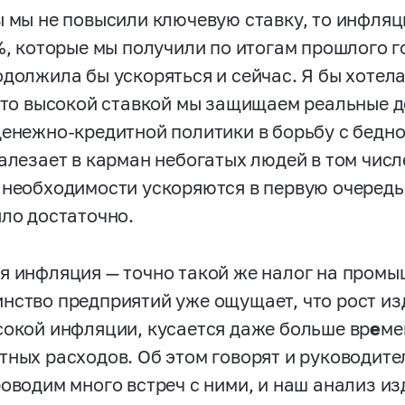
ы мы не повысили ключевую ставку, то инфля
%, которые мы получили по итогам прошлого го
одолжила бы ускоряться и сейчас. Я бы хотел
 что высокой ставкой мы защищаем реальные 
денежно-кредитной политики в борьбу с бедн
залезает в карман небогатых людей в том числ
 необходимости ускоряются в первую очередь
ыло достаточно.
я инфляция — точно такой же налог на промыш
нство предприятий уже ощущает, что рост из
сокой инфляции, кусается даже больше вр
е
ме
тных расходов. Об этом говорят и руководите
роводим много встреч с ними, и наш анализ 