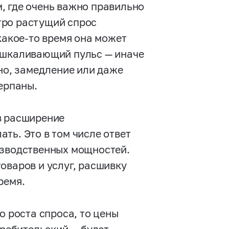
, где очень важно правильно
тро растущий спрос
какое-то время она может
ашкаливающий пульс — иначе
тно, замедление или даже
черпаны.
в расширение
ть. Это в том числе ответ
изводственных мощностей.
оваров и услуг, расшивку
ремя.
о роста спроса, то цены