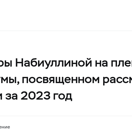
ры Набиуллиной на пле
умы, посвященном расс
 за 2023 год
ение