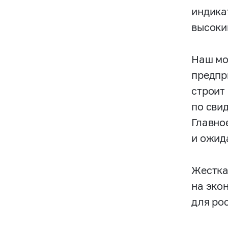
индика
высоки
Наш мо
предпр
строит
по сви
Главно
и ожида
Жестка
на эко
для рос