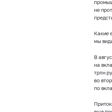
промыш
не про
предст
Какие 
мы вид
В авгу
на вкла
трлн р
во вто
по вкл
Приток 
еще поч