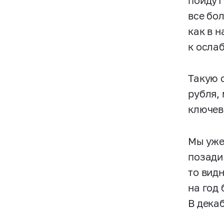
пойдут
все бо
как в 
к осла
Такую 
рубля,
ключев
Мы уже
позади.
то видн
на год
В дека