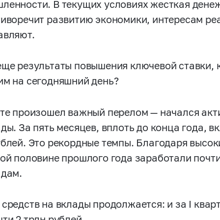
ленности. В текущих условиях жесткая дене
тиворечит развитию экономики, интересам реа
авляют.
еще результаты повышения ключевой ставки, 
им на сегодняшний день?
сте произошел важный перелом — начался акт
ды. За пять месяцев, вплоть до конца года, 
ублей. Это рекордные темпы. Благодаря высо
рой половине прошлого года заработали почти
адам.
средств на вклады продолжается: и за I квар
ти 2 трлн рублей.