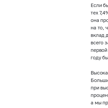
Если б
тех 7,4
она пр
на то,
вклад 
всего 
первой
году б
Высока
Больши
при вы
процен
а мы п