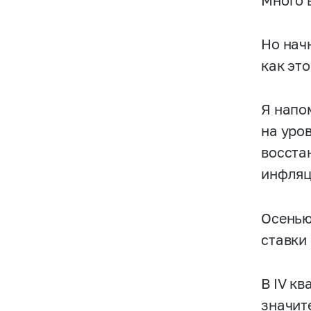
Много 
Но нач
как это
Я напо
на уро
восста
инфляц
Осенью
ставки 
В IV к
значит