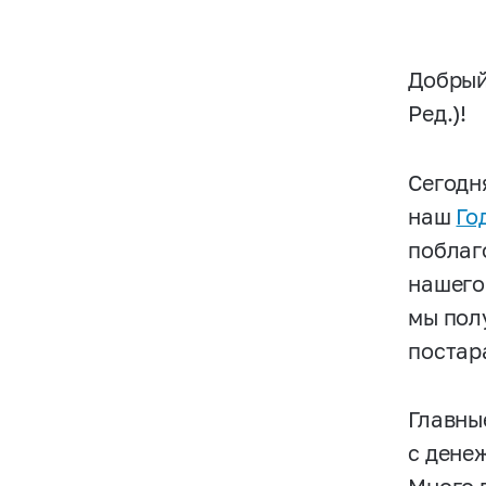
Добрый
Ред.)!
Сегодн
наш
Го
поблаг
нашего
мы пол
постар
Главны
с дене