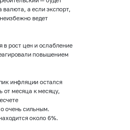
требительский — будет
 валюта, а если экспорт,
 неизбежно ведет
 в рост цен и ослабление
реагировали повышением
пик инфляции остался
ь от месяца к месяцу,
ресчете
о очень сильным.
 находится около 6%.