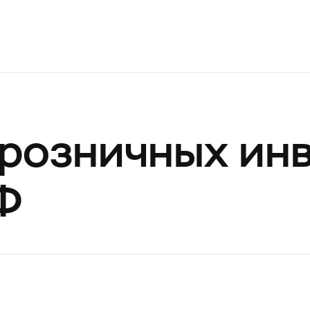
 розничных ин
Ф