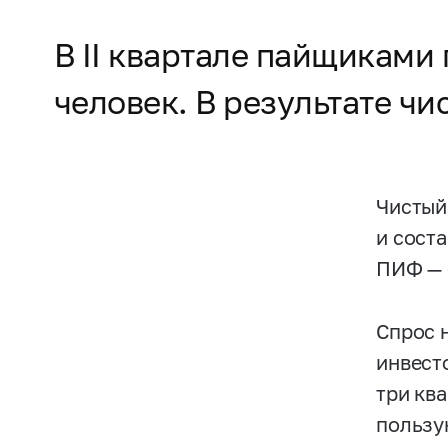
В II квартале пайщиками
человек. В результате ч
Чистый
и сост
ПИФ — 
Спрос 
инвест
три кв
пользу